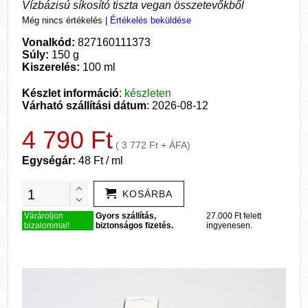
Vízbázisú síkosító tiszta vegan összetevőkből
Még nincs értékelés
|
Értékelés beküldése
Vonalkód:
827160111373
Súly:
150 g
Kiszerelés:
100 ml
Készlet információ
:
készleten
Várható szállítási dátum
: 2026-08-12
4 790 Ft
( 3 772 Ft + ÁFA)
Egységár:
48 Ft / ml
KOSÁRBA
Várároljon
Gyors szállítás,
27.000 Ft felett
bizalommal!
biztonságos fizetés.
ingyenesen.