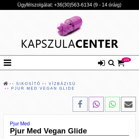
Ügyfélszolgálat: +36(30)563-6134 (9 - 14 óráig)
105
SIKOSÍTÓ
VÍZBÁZISÚ
PJUR MED VEGAN GLIDE
Pjur Med
Pjur Med Vegan Glide