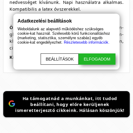
nedvességet kívánunk. Napi használatra alkalmas.
Kompatibilis a latex óvszerekkel.
Adatkezelési beállítások
Összetevők
: Aqua (víz), propilénglikol, dipropilén-
Weboldalunk az alapvető működéshez szükséges
glikol, hidroxi-propil-guar-hidroxipropil-trícium-
cookie-kat használ. Szélesebb körű funkcionalitáshoz
(marketing, statisztika, személyre szabás) egyéb
klorid, hidroxietil-cellulóz, nátrium-sakkarin,
cookie-kat engedélyezhet.
Részletesebb információk.
citromsav.
Kiszerelés
: 100ml
BEÁLLÍTÁSOK
ELFOGADOM
Ha támogatnád a munkánkat, itt tudod
beállítani, hogy előre kerüljenek
ismeretterjesztő cikkeink. Hálásan köszönjük!