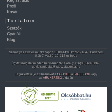
Regisztráció
Profil
Kosár
Tartalom
Szerzők
Gyártók
Blog
Személyes átvétel: munkanapon 10:00-14:00 között · 1047, Budapest
(külső) Váci út 19. 312-es iroda
Ügyfélszolgálat minden hétköznap 9-14 óráig:
+36(30)563-6134
·
ugyfelszolgalat@kapszulacenter.hu
Kérjük értékelje áruházunkat a
GOOGLE
, a
FACEBOOK
vagy
az
ÁRUKERESŐ
oldalán