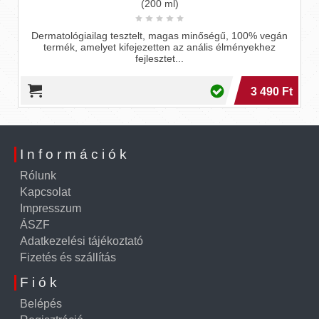
(200 ml)
Dermatológiailag tesztelt, magas minőségű, 100% vegán
termék, amelyet kifejezetten az anális élményekhez
fejlesztet...
3 490 Ft
Információk
Rólunk
Kapcsolat
Impresszum
ÁSZF
Adatkezelési tájékoztató
Fizetés és szállítás
Fiók
Belépés