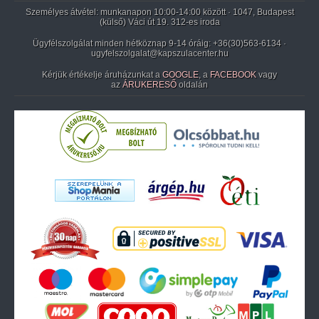
Személyes átvétel: munkanapon 10:00-14:00 között · 1047, Budapest
(külső) Váci út 19. 312-es iroda
Ügyfélszolgálat minden hétköznap 9-14 óráig:
+36(30)563-6134
·
ugyfelszolgalat@kapszulacenter.hu
Kérjük értékelje áruházunkat a
GOOGLE
, a
FACEBOOK
vagy
az
ÁRUKERESŐ
oldalán