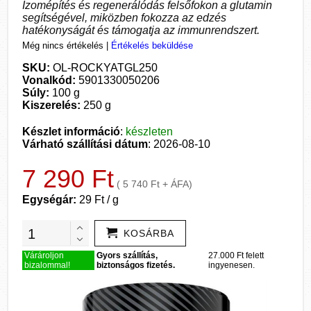
Izomépítés és regenerálódás felsőfokon a glutamin
segítségével, miközben fokozza az edzés
hatékonyságát és támogatja az immunrendszert.
Még nincs értékelés
|
Értékelés beküldése
SKU:
OL-ROCKYATGL250
Vonalkód:
5901330050206
Súly:
100 g
Kiszerelés:
250 g
Készlet információ
:
készleten
Várható szállítási dátum
: 2026-08-10
7 290 Ft
( 5 740 Ft + ÁFA)
Egységár:
29 Ft / g
KOSÁRBA
Várároljon
Gyors szállítás,
27.000 Ft felett
bizalommal!
biztonságos fizetés.
ingyenesen.