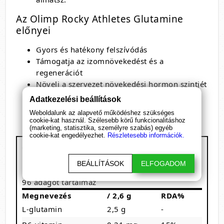
Az Olimp Rocky Athletes Glutamine
előnyei
Gyors és hatékony felszívódás
Támogatja az izomnövekedést és a
regenerációt
Növeli a szervezet növekedési hormon szintjét
Javítja a tápanyagok hasznosulását
Adatkezelési beállítások
Csökkenti a fáradtságot és a kimerültséget
Weboldalunk az alapvető működéshez szükséges
cookie-kat használ. Szélesebb körű funkcionalitáshoz
(marketing, statisztika, személyre szabás) egyéb
cookie-kat engedélyezhet.
Részletesebb információk.
Olimp Rocky Athletes Glutamine
Kiszerelés: 250 g
BEÁLLÍTÁSOK
ELFOGADOM
1 adag: 2,6 g
96 adagot tartalmaz
Megnevezés
/ 2,6 g
RDA%
L-glutamin
2,5 g
-