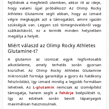
fejlődnek a megfelelő ütemben, akkor itt az ideje,
hogy valami újjal próbálkozz! Az Olimp Rocky
Athletes Glutamine segít abban, hogy az izmaid
végre megkapják azt a támogatást, amire igazán
szükségük van. Legyen szó tömegnövelésről vagy
szálkásításról, ez a termék minden helyzetben
megállja a helyét.
Miért válaszd az Olimp Rocky Athletes
Glutamine-t?
A glutamin az izomzat egyik legfontosabb
alkotóeleme, amely terhelés során gyorsan
kiürülhet. Az Olimp Rocky Athletes Glutamine
mikronizált formája garantálja a gyors és hatékony
felszívódást, így izmaid mindig a legjobb formában
lehetnek. Az
L-glutamin
nemcsak az izomépítést
támogatja, hanem segíti a
fehérje
beépülését is,
így az edzések során bevitt tápanyagok
maximálisan hasznosulnak.