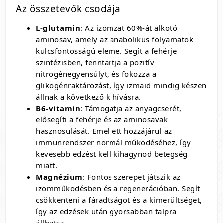
Az összetevők csodája
L-glutamin
: Az izomzat 60%-át alkotó
aminosav, amely az anabolikus folyamatok
kulcsfontosságú eleme. Segít a fehérje
szintézisben, fenntartja a pozitív
nitrogénegyensúlyt, és fokozza a
glikogénraktározást, így izmaid mindig készen
állnak a következő kihívásra.
B6-vitamin
: Támogatja az anyagcserét,
elősegíti a fehérje és az aminosavak
hasznosulását. Emellett hozzájárul az
immunrendszer normál működéséhez, így
kevesebb edzést kell kihagynod betegség
miatt.
Magnézium
: Fontos szerepet játszik az
izomműködésben és a regenerációban. Segít
csökkenteni a fáradtságot és a kimerültséget,
így az edzések után gyorsabban talpra
állhatsz.