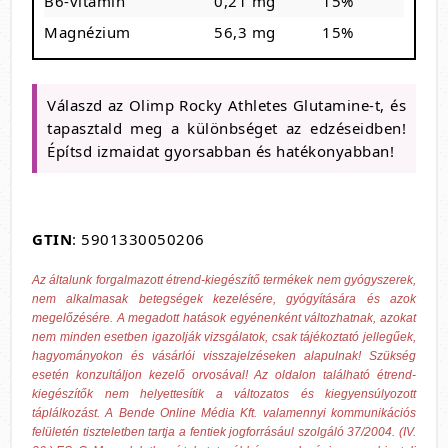
B6-vitamin
0,21 mg
15%
Magnézium
56,3 mg
15%
Válaszd az Olimp Rocky Athletes Glutamine-t, és
tapasztald meg a különbséget az edzéseidben!
Építsd izmaidat gyorsabban és hatékonyabban!
GTIN
: 5901330050206
Az általunk forgalmazott étrend-kiegészítő termékek nem gyógyszerek,
nem alkalmasak betegségek kezelésére, gyógyítására és azok
megelőzésére. A megadott hatások egyénenként változhatnak, azokat
nem minden esetben igazolják vizsgálatok, csak tájékoztató jellegűek,
hagyományokon és vásárlói visszajelzéseken alapulnak! Szükség
esetén konzultáljon kezelő orvosával! Az oldalon található étrend-
kiegészítők nem helyettesítik a változatos és kiegyensúlyozott
táplálkozást. A Bende Online Média Kft. valamennyi kommunikációs
felületén tiszteletben tartja a fentiek jogforrásául szolgáló 37/2004. (IV.