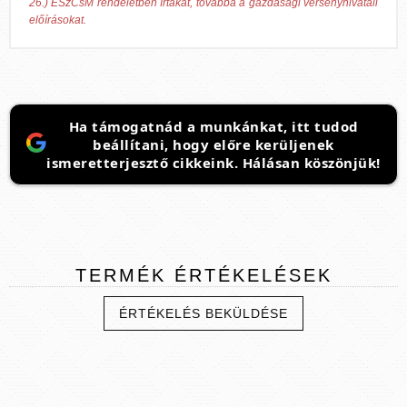
26.) ESzCsM rendeletben írtakat, továbbá a gazdasági versenyhivatali
előírásokat.
Ha támogatnád a munkánkat, itt tudod
beállítani, hogy előre kerüljenek
ismeretterjesztő cikkeink. Hálásan köszönjük!
TERMÉK
ÉRTÉKELÉSEK
ÉRTÉKELÉS BEKÜLDÉSE