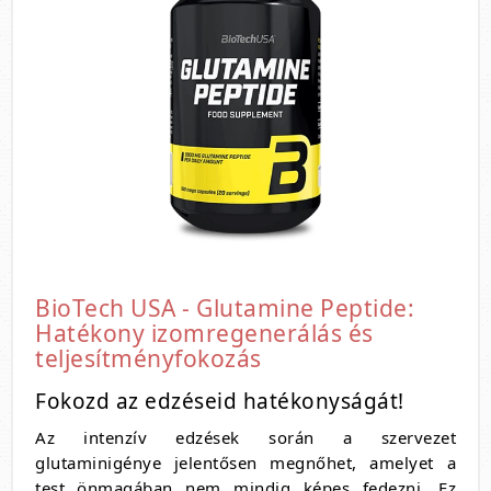
BioTech USA - Glutamine Peptide:
Hatékony izomregenerálás és
teljesítményfokozás
Fokozd az edzéseid hatékonyságát!
Az intenzív edzések során a szervezet
glutaminigénye jelentősen megnőhet, amelyet a
test önmagában nem mindig képes fedezni. Ez