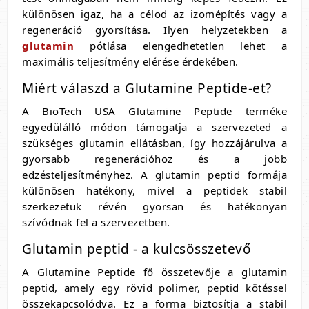
különösen igaz, ha a célod az izomépítés vagy a
regeneráció gyorsítása. Ilyen helyzetekben a
glutamin
pótlása elengedhetetlen lehet a
maximális teljesítmény elérése érdekében.
Miért válaszd a Glutamine Peptide-et?
A BioTech USA Glutamine Peptide terméke
egyedülálló módon támogatja a szervezeted a
szükséges glutamin ellátásban, így hozzájárulva a
gyorsabb regenerációhoz és a jobb
edzésteljesítményhez. A glutamin peptid formája
különösen hatékony, mivel a peptidek stabil
szerkezetük révén gyorsan és hatékonyan
szívódnak fel a szervezetben.
Glutamin peptid - a kulcsösszetevő
A Glutamine Peptide fő összetevője a glutamin
peptid, amely egy rövid polimer, peptid kötéssel
összekapcsolódva. Ez a forma biztosítja a stabil