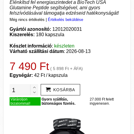
Élénkítsd fel energiaszintedet a BioTech USA
Glutamine Peptide segítségével, ami gyors
felszívódásával támogatja edzéseid hatékonyságát!
Még nincs értékelés
|
Értékelés beküldése
Gyártói azonosító:
12012020031
Kiszerelés:
180 kapszula
Készlet információ
:
készleten
Várható szállítási dátum
: 2026-08-13
7 490 Ft
( 5 898 Ft + ÁFA)
Egységár:
42 Ft / kapszula
KOSÁRBA
Várároljon
Gyors szállítás,
27.000 Ft felett
bizalommal!
biztonságos fizetés.
ingyenesen.