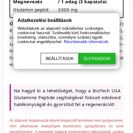
Megnevezés
/ 1 adag (3 kapszula)
Glutamin peptid
3300 mg
Adatkezelési beállítások
Összetevők
: Glutamin-peptid (búzát tartalmaz)
Weboldalunk az alapvető működéshez szükséges
87%, kapszulahéj [zselatin, fényesítő anyag (sellak),
cookie-kat használ. Szélesebb körű funkcionalitáshoz
színezék (vas-oxidok és vas-hidroxidok),
(marketing, statisztika, személyre szabás) egyéb
cookie-kat engedélyezhet.
Részletesebb információk.
savanyúságot szabályozó anyag (ammónium-
hidroxid), savanyúságot szabályozó anyag (kálium-
hidroxid)], csomósodást gátló anyagok (zsírsavak
BEÁLLÍTÁSOK
ELFOGADOM
magnéziumsói, szilícium-dioxid).
Ne hagyd ki a lehetőséget, hogy a BioTech USA
Glutamine Peptide segítségével fokozd edzéseid
hatékonyságát és gyorsítsd fel a regenerációt!
Az általunk forgalmazott étrend-kiegészítő termékek nem gyógyszerek,
nem alkalmasak betegségek kezelésére, gyógyítására és azok
megelőzésére. A megadott hatások egyénenként változhatnak, azokat