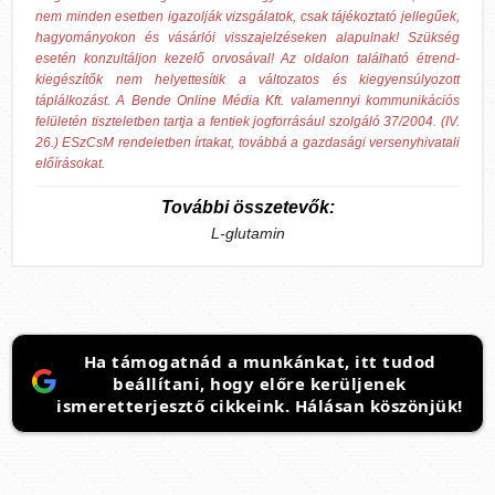
nem minden esetben igazolják vizsgálatok, csak tájékoztató jellegűek,
hagyományokon és vásárlói visszajelzéseken alapulnak! Szükség
esetén konzultáljon kezelő orvosával! Az oldalon található étrend-
kiegészítők nem helyettesítik a változatos és kiegyensúlyozott
táplálkozást. A Bende Online Média Kft. valamennyi kommunikációs
felületén tiszteletben tartja a fentiek jogforrásául szolgáló 37/2004. (IV.
26.) ESzCsM rendeletben írtakat, továbbá a gazdasági versenyhivatali
előírásokat.
További összetevők:
L-glutamin
Ha támogatnád a munkánkat, itt tudod
beállítani, hogy előre kerüljenek
ismeretterjesztő cikkeink. Hálásan köszönjük!