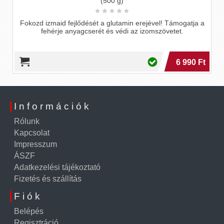
(500 g)
Fokozd izmaid fejlődését a glutamin erejével! Támogatja a
fehérje anyagcserét és védi az izomszövetet.
6 990 Ft
Információk
Rólunk
Kapcsolat
Impresszum
ÁSZF
Adatkezelési tájékoztató
Fizetés és szállítás
Fiók
Belépés
Regisztráció