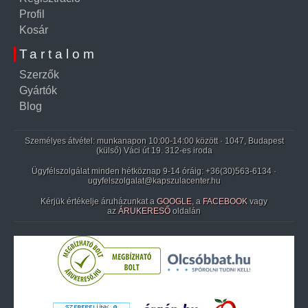
Profil
Kosár
Tartalom
Szerzők
Gyártók
Blog
Személyes átvétel: munkanapon 10:00-14:00 között · 1047, Budapest
(külső) Váci út 19. 312-es iroda
Ügyfélszolgálat minden hétköznap 9-14 óráig:
+36(30)563-6134
·
ugyfelszolgalat@kapszulacenter.hu
Kérjük értékelje áruházunkat a
GOOGLE
, a
FACEBOOK
vagy
az
ÁRUKERESŐ
oldalán