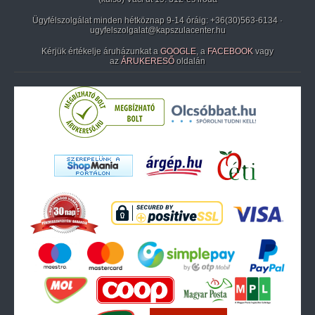
Ügyfélszolgálat minden hétköznap 9-14 óráig:
+36(30)563-6134
·
ugyfelszolgalat@kapszulacenter.hu
Kérjük értékelje áruházunkat a
GOOGLE
, a
FACEBOOK
vagy
az
ÁRUKERESŐ
oldalán