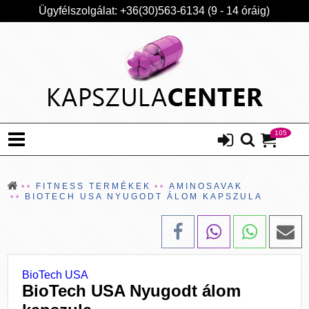
Ügyfélszolgálat: +36(30)563-6134 (9 - 14 óráig)
105
FITNESS TERMÉKEK
AMINOSAVAK
BIOTECH USA NYUGODT ÁLOM KAPSZULA
BioTech USA
BioTech USA Nyugodt álom