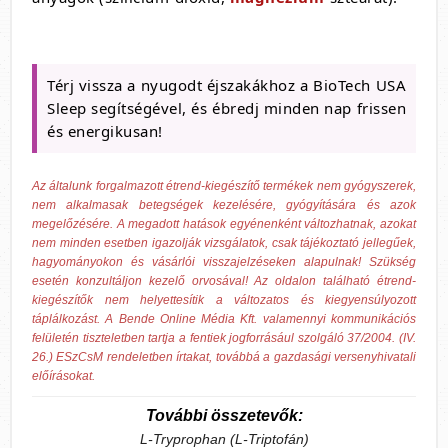
Térj vissza a nyugodt éjszakákhoz a BioTech USA
Sleep segítségével, és ébredj minden nap frissen
és energikusan!
Az általunk forgalmazott étrend-kiegészítő termékek nem gyógyszerek,
nem alkalmasak betegségek kezelésére, gyógyítására és azok
megelőzésére. A megadott hatások egyénenként változhatnak, azokat
nem minden esetben igazolják vizsgálatok, csak tájékoztató jellegűek,
hagyományokon és vásárlói visszajelzéseken alapulnak! Szükség
esetén konzultáljon kezelő orvosával! Az oldalon található étrend-
kiegészítők nem helyettesítik a változatos és kiegyensúlyozott
táplálkozást. A Bende Online Média Kft. valamennyi kommunikációs
felületén tiszteletben tartja a fentiek jogforrásául szolgáló 37/2004. (IV.
26.) ESzCsM rendeletben írtakat, továbbá a gazdasági versenyhivatali
előírásokat.
További összetevők:
L-Tryprophan (L-Triptofán)