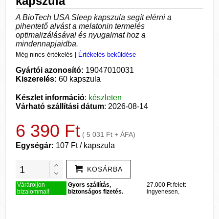
kapszula
A BioTech USA Sleep kapszula segít elérni a
pihentető alvást a melatonin termelés
optimalizálásával és nyugalmat hoz a
mindennapjaidba.
Még nincs értékelés
|
Értékelés beküldése
Gyártói azonosító:
19047010031
Kiszerelés:
60 kapszula
Készlet információ
:
készleten
Várható szállítási dátum
: 2026-08-14
6 390 Ft
( 5 031 Ft + ÁFA)
Egységár:
107 Ft / kapszula
KOSÁRBA
Várároljon
Gyors szállítás,
27.000 Ft felett
bizalommal!
biztonságos fizetés.
ingyenesen.