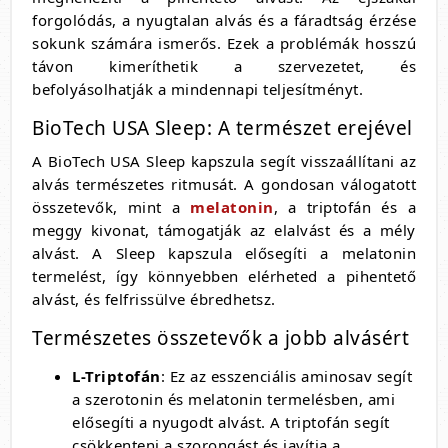
forgolódás, a nyugtalan alvás és a fáradtság érzése
sokunk számára ismerős. Ezek a problémák hosszú
távon kimeríthetik a szervezetet, és
befolyásolhatják a mindennapi teljesítményt.
BioTech USA Sleep: A természet erejével
A BioTech USA Sleep kapszula segít visszaállítani az
alvás természetes ritmusát. A gondosan válogatott
összetevők, mint a
melatonin
, a triptofán és a
meggy kivonat, támogatják az elalvást és a mély
alvást. A Sleep kapszula elősegíti a melatonin
termelést, így könnyebben elérheted a pihentető
alvást, és felfrissülve ébredhetsz.
Természetes összetevők a jobb alvásért
L-Triptofán
: Ez az esszenciális aminosav segít
a szerotonin és melatonin termelésben, ami
elősegíti a nyugodt alvást. A triptofán segít
csökkenteni a szorongást és javítja a