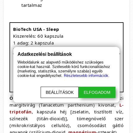
tartalmaz
BioTech USA - Sleep
Kiszerelés: 60 kapszula
1 adag: 2 kapszula
30 adagot tartalmaz
Adatkezelési beállítások
Megnevezés
/ 1 adag
Weboldalunk az alapvető működéshez szükséges
L-Triptofán
300 mg
cookie-kat használ. Szélesebb körű funkcionalitáshoz
(marketing, statisztika, személyre szabás) egyéb
Prunus Cerasus
350 mg
cookie-kat engedélyezhet.
Részletesebb információk.
Feverfew flower extract
350 mg
BEÁLLÍTÁSOK
ELFOGADOM
Összetevők
: Prunus cerasus gyümölcs kivonat, őszi
margitvirág (Tanacetum parthenium) kivonat,
L-
triptofán
, kapszula héj [zselatin, tisztított víz,
színezék (titán-dioxid)], tömegnövelő szer
(mikrokristályos cellulóz), csomósodást gátló
anyagok (szilícium-dioxid,
magnézium
-sztearát).