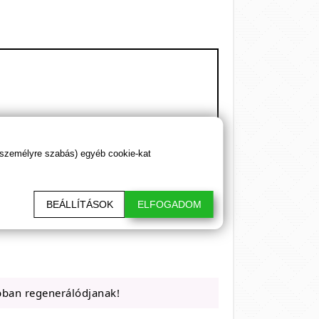
 személyre szabás) egyéb cookie-kat
BEÁLLÍTÁSOK
ELFOGADOM
bban regenerálódjanak!