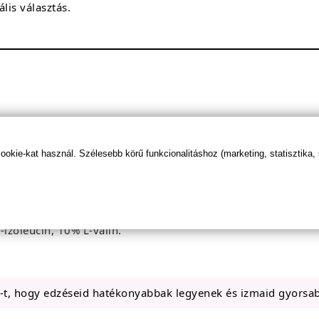
lis választás.
/ adag
8.8 g
kie-kat használ. Szélesebb körű funkcionalitáshoz (marketing, statisztika,
1.1 g
1.1 g
-izoleucin, 10% L-valin.
-t, hogy edzéseid hatékonyabbak legyenek és izmaid gyorsa