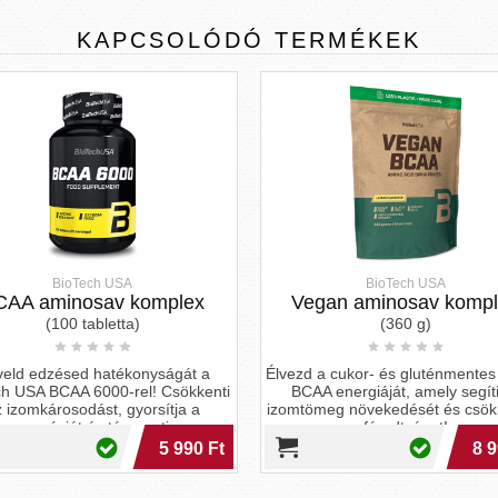
KAPCSOLÓDÓ
TERMÉKEK
BioTech USA
plex
Vegan aminosav komplex
After 
(360 g)
gát a
Élvezd a cukor- és gluténmentes Vegan
Az After segí
sökkenti
BCAA energiáját, amely segíti az
regene
ja a
izomtömeg növekedését és csökkenti a
aminosavakk
a a
fáradtságot!
c
 990 Ft
8 990 Ft