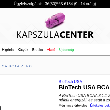
Ügyfélszolgálat: +36(30)563-6134 (9 - 14 óráig)
Higénia
Kütyük
Erotika
Akció
Újdonság
USA BCAA ZERO
BioTech USA
BioTech USA BCA
A BioTech USA BCAA 8:1:1 Ze
nélkül energizál, és segít a 
Még nincs értékelés
|
Értékelés bek