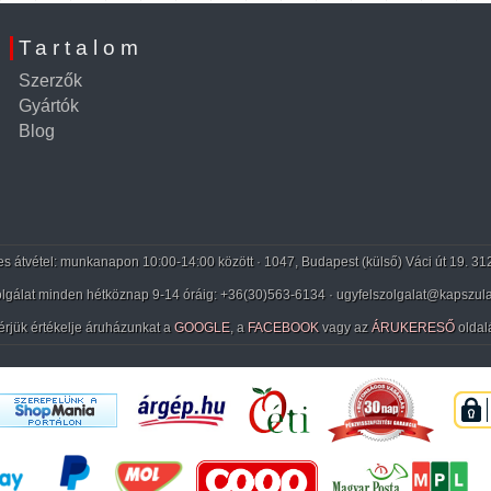
Tartalom
Szerzők
Gyártók
Blog
 átvétel: munkanapon 10:00-14:00 között · 1047, Budapest (külső) Váci út 19. 31
lgálat minden hétköznap 9-14 óráig:
+36(30)563-6134
· ugyfelszolgalat@kapszula
érjük értékelje áruházunkat a
GOOGLE
, a
FACEBOOK
vagy az
ÁRUKERESŐ
oldal