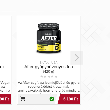
BioTech USA
BioTech USA
gyógynövényes tea
BCAA folyadék
(420 g)
(1000 ml)
ti az izomfejlődést és gyors
Elágazó láncú aminosavak gyorsan
rálódást kreatinnal,
felszívódó formában, energiatermelés
al, hogy energiád mindig a
és regeneráció támogatására. 100%-
súcson legyen!
ban gluténmentes!
6 190 Ft
7 990 Ft