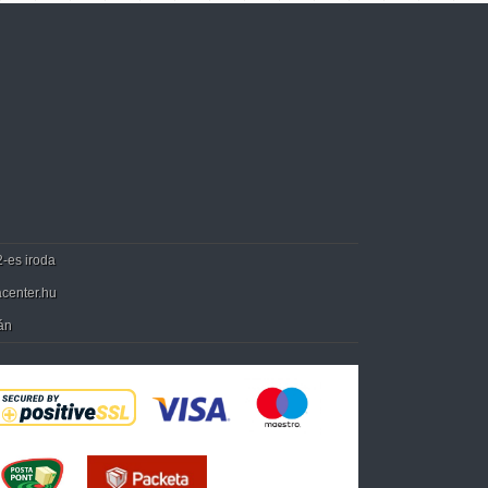
2-es iroda
center.hu
án