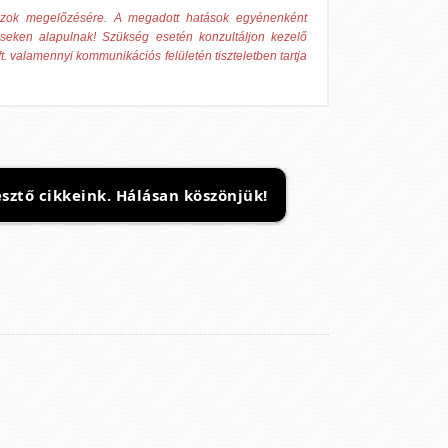
 azok megelőzésére. A megadott hatások egyénenként
éseken alapulnak! Szükség esetén konzultáljon kezelő
t. valamennyi kommunikációs felületén tiszteletben tartja
sztő cikkeink. Hálásan köszönjük!