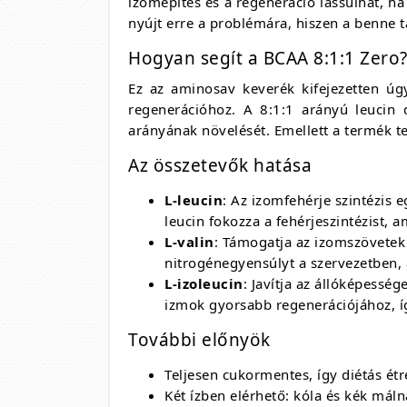
izomépítés és a regeneráció lassulhat, 
nyújt erre a problémára, hiszen a benne t
Hogyan segít a BCAA 8:1:1 Zero
Ez az aminosav keverék kifejezetten úgy
regenerációhoz. A 8:1:1 arányú leucin
arányának növelését. Emellett a termék te
Az összetevők hatása
L-leucin
: Az izomfehérje szintézis
leucin fokozza a fehérjeszintézist, 
L-valin
: Támogatja az izomszövetek h
nitrogénegyensúlyt a szervezetben,
L-izoleucin
: Javítja az állóképessé
izmok gyorsabb regenerációjához, íg
További előnyök
Teljesen cukormentes, így diétás étr
Két ízben elérhető: kóla és kék máln