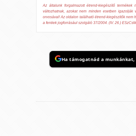
Az általunk forgalmazott étrend-kiegészítő termék
változhatnak, azokat nem minden esetben igazolják v
orvosával! Az oldalon található étrend-kiegészítők nem h
a fentiek jogforrásául szolgáló 37/2004. (IV. 26.) ESzCsM
Ha támogatnád a munkánkat, it