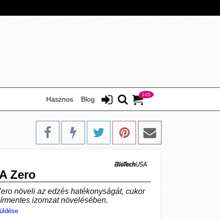
105
Hasznos
Blog
A Zero
ro növeli az edzés hatékonyságát, cukor
zsírmentes izomzat növelésében.
üldése