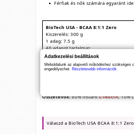
Férfiak és nők számára egyaránt ideá
BioTech USA - BCAA 8:1:1 Zero
Kiszerelés: 300 g
1 adag: 7.5 g
40 adagot tartalmaz
Megnevezés
Adatkezelési beállítások
L-leucin
Weboldalunk az alapvető működéshez szükséges coo
engedélyezhet.
Részletesebb információk.
L-valin
L-izoleucin
Összetevők
: 80% instant
L-leucin
, 10% L
Válaszd a BioTech USA BCAA 8:1:1 Zero