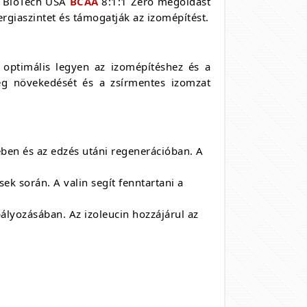
 A BioTech USA
BCAA
8:1:1 Zero megoldást
ergiaszintet és támogatják az izomépítést.
a optimális legyen az izomépítéshez és a
eg növekedését és a zsírmentes izomzat
ében és az edzés utáni regenerációban. A
ek során. A valin segít fenntartani a
bályozásában. Az izoleucin hozzájárul az