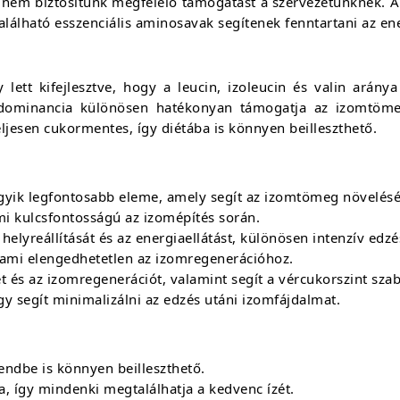
ha nem biztosítunk megfelelő támogatást a szervezetünknek.
alálható esszenciális aminosavak segítenek fenntartani az en
?
 lett kifejlesztve, hogy a leucin, izoleucin és valin arány
 dominancia különösen hatékonyan támogatja az izomtöm
ljesen cukormentes, így diétába is könnyen beilleszthető.
 egyik legfontosabb eleme, amely segít az izomtömeg növelés
ami kulcsfontosságú az izomépítés során.
elyreállítását és az energiaellátást, különösen intenzív edzés
 ami elengedhetetlen az izomregenerációhoz.
get és az izomregenerációt, valamint segít a vércukorszint sza
y segít minimalizálni az edzés utáni izomfájdalmat.
endbe is könnyen beilleszthető.
a, így mindenki megtalálhatja a kedvenc ízét.