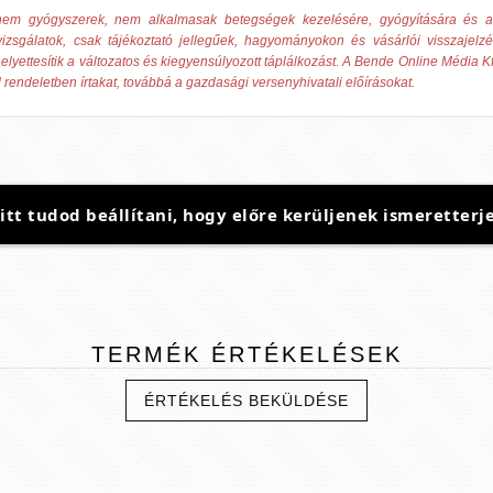
ek nem gyógyszerek, nem alkalmasak betegségek kezelésére, gyógyítására és
izsgálatok, csak tájékoztató jellegűek, hagyományokon és vásárlói visszajelz
elyettesítik a változatos és kiegyensúlyozott táplálkozást. A Bende Online Média Kf
 rendeletben írtakat, továbbá a gazdasági versenyhivatali előírásokat.
t tudod beállítani, hogy előre kerüljenek ismeretterje
TERMÉK
ÉRTÉKELÉSEK
ÉRTÉKELÉS BEKÜLDÉSE