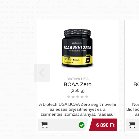
BioTech USA
BioTech USA
BCAA Zero
BCAA aminosav kom
(250 g)
(100 tabletta)
otech USA BCAA Zero segít növelni
Növeld edzésed hatékonysá
az edzés teljesítményét és a
BioTech USA BCAA 6000-rel! C
rmentes izomzat arányát, ráadásul
az izomkárosodást, gyorsít
cukormentesen!
regenerációt és támogatj
zsírégetést.
6 890 Ft
5