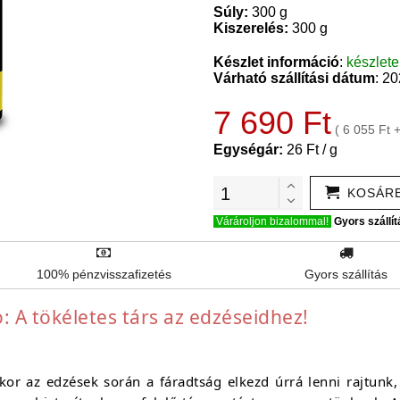
Súly:
300 g
Kiszerelés:
300 g
Készlet információ
:
készlet
Várható szállítási dátum
: 2
7 690 Ft
( 6 055 Ft 
Egységár:
26 Ft / g
KOSÁR
Várároljon bizalommal!
Gyors szállít
100% pénzvisszafizetés
Gyors szállítás
: A tökéletes társ az edzéseidhez!
kor az edzések során a fáradtság elkezd úrrá lenni rajtunk,