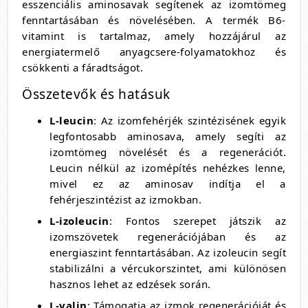
esszenciális aminosavak segítenek az izomtömeg
fenntartásában és növelésében. A termék B6-
vitamint is tartalmaz, amely hozzájárul az
energiatermelő anyagcsere-folyamatokhoz és
csökkenti a fáradtságot.
Összetevők és hatásuk
L-leucin
: Az izomfehérjék szintézisének egyik
legfontosabb aminosava, amely segíti az
izomtömeg növelését és a regenerációt.
Leucin nélkül az izomépítés nehézkes lenne,
mivel ez az aminosav indítja el a
fehérjeszintézist az izmokban.
L-izoleucin
: Fontos szerepet játszik az
izomszövetek regenerációjában és az
energiaszint fenntartásában. Az izoleucin segít
stabilizálni a vércukorszintet, ami különösen
hasznos lehet az edzések során.
L-valin
: Támogatja az izmok regenerációját és