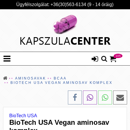
Ügyfélszolgálat: +36(30)563-6134 (9 - 14 óráig)
105
AMINOSAVAK
BCAA
BIOTECH USA VEGAN AMINOSAV KOMPLEX
BioTech USA
BioTech USA Vegan aminosav