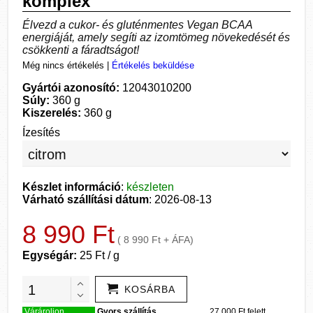
komplex
Élvezd a cukor- és gluténmentes Vegan BCAA
energiáját, amely segíti az izomtömeg növekedését és
csökkenti a fáradtságot!
Még nincs értékelés
|
Értékelés beküldése
Gyártói azonosító:
12043010200
Súly:
360 g
Kiszerelés:
360 g
Ízesítés
Készlet információ
:
készleten
Várható szállítási dátum
: 2026-08-13
8 990 Ft
( 8 990 Ft + ÁFA)
Egységár:
25 Ft / g
KOSÁRBA
Várároljon
Gyors szállítás,
27.000 Ft felett