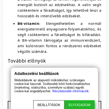
energiát biztosít az edzésekhez. A valin segít
csökkenteni a fáradtságot, így lehetővé teszi a
hosszabb és intenzívebb edzéseket.
B6-vitamin
: Elengedhetetlen a normál
energiatermelő anyagcsere-folyamatokhoz, és
segít csökkenteni a fáradtságot és kifáradást.
A B6-vitamin támogatja az immunrendszert,
ami különösen fontos a rendszeres edzéseket
végzők számára.
További előnyök
Állati eredetű összetevőktől mentes
Adatkezelési beállítások
Cukormentes és gluténmentes
Weboldalunk az alapvető működéshez szükséges
Tartósítószer-mentes
cookie-kat használ. Szélesebb körű funkcionalitáshoz
Környezetbarát csomagolás
(marketing, statisztika, személyre szabás) egyéb
cookie-kat engedélyezhet.
Részletesebb információk.
BEÁLLÍTÁSOK
ELFOGADOM
BioTech USA - Vegan BCAA