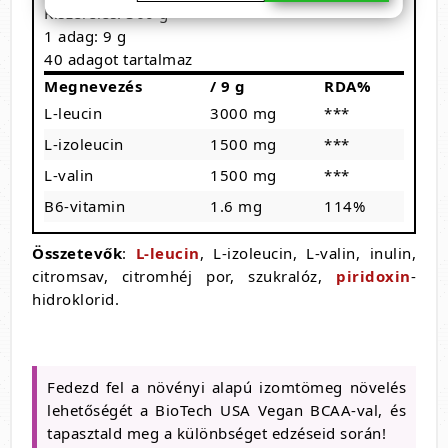
Kiszerelés: 360 g
1 adag: 9 g
40 adagot tartalmaz
Megnevezés
/ 9 g
RDA%
L-leucin
3000 mg
***
L-izoleucin
1500 mg
***
L-valin
1500 mg
***
B6-vitamin
1.6 mg
114%
Összetevők
:
L-leucin
, L-izoleucin, L-valin, inulin,
citromsav, citromhéj por, szukralóz,
piridoxin
-
hidroklorid.
Fedezd fel a növényi alapú izomtömeg növelés
lehetőségét a BioTech USA Vegan BCAA-val, és
tapasztald meg a különbséget edzéseid során!