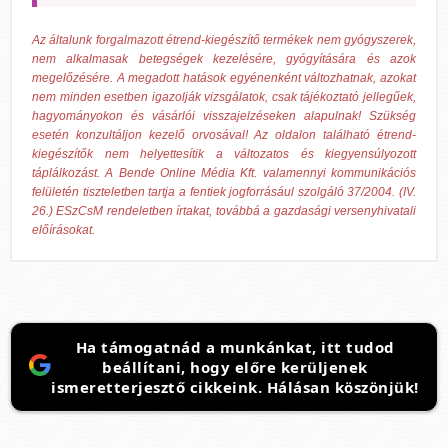
Az általunk forgalmazott étrend-kiegészítő termékek nem gyógyszerek,
nem alkalmasak betegségek kezelésére, gyógyítására és azok
megelőzésére. A megadott hatások egyénenként változhatnak, azokat
nem minden esetben igazolják vizsgálatok, csak tájékoztató jellegűek,
hagyományokon és vásárlói visszajelzéseken alapulnak! Szükség
esetén konzultáljon kezelő orvosával! Az oldalon található étrend-
kiegészítők nem helyettesítik a változatos és kiegyensúlyozott
táplálkozást. A Bende Online Média Kft. valamennyi kommunikációs
felületén tiszteletben tartja a fentiek jogforrásául szolgáló 37/2004. (IV.
26.) ESzCsM rendeletben írtakat, továbbá a gazdasági versenyhivatali
előírásokat.
Ha támogatnád a munkánkat, itt tudod
beállítani, hogy előre kerüljenek
ismeretterjesztő cikkeink. Hálásan köszönjük!