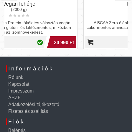
BCAA italpor
(360 g)
gán
A BCAA Zero élénkítő hatású, zsírégetést támogató,
ben
cukormentes aminosav formula, ami megdobja az edzéseid
hatékonyságát.
0 Ft
9 490 Ft
Információk
Rólunk
Kapcsolat
Impresszum
ÁSZF
Adatkezelési tájékoztató
Fizetés és szállítás
Fiók
Belépés