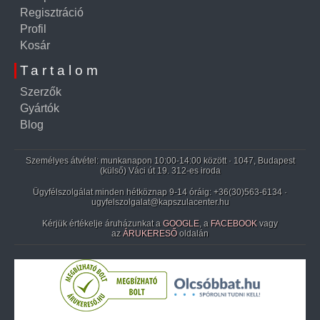
Regisztráció
Profil
Kosár
Tartalom
Szerzők
Gyártók
Blog
Személyes átvétel: munkanapon 10:00-14:00 között · 1047, Budapest
(külső) Váci út 19. 312-es iroda
Ügyfélszolgálat minden hétköznap 9-14 óráig:
+36(30)563-6134
·
ugyfelszolgalat@kapszulacenter.hu
Kérjük értékelje áruházunkat a
GOOGLE
, a
FACEBOOK
vagy
az
ÁRUKERESŐ
oldalán