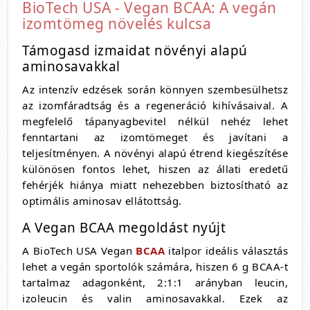
BioTech USA - Vegan BCAA: A vegán
izomtömeg növelés kulcsa
Támogasd izmaidat növényi alapú
aminosavakkal
Az intenzív edzések során könnyen szembesülhetsz
az izomfáradtság és a regeneráció kihívásaival. A
megfelelő tápanyagbevitel nélkül nehéz lehet
fenntartani az izomtömeget és javítani a
teljesítményen. A növényi alapú étrend kiegészítése
különösen fontos lehet, hiszen az állati eredetű
fehérjék hiánya miatt nehezebben biztosítható az
optimális aminosav ellátottság.
A Vegan BCAA megoldást nyújt
A BioTech USA Vegan
BCAA
italpor ideális választás
lehet a vegán sportolók számára, hiszen 6 g BCAA-t
tartalmaz adagonként, 2:1:1 arányban leucin,
izoleucin és valin aminosavakkal. Ezek az