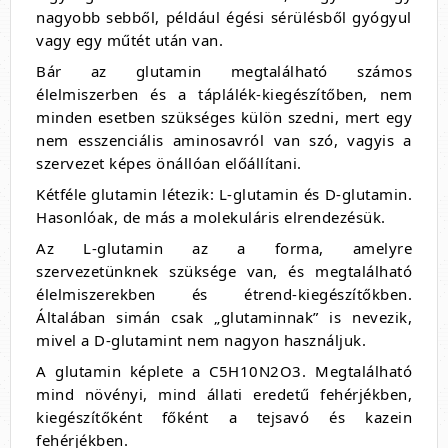
nagyobb sebből, például égési sérülésből gyógyul
vagy egy műtét után van.
Bár az glutamin megtalálható számos
élelmiszerben és a táplálék-kiegészítőben, nem
minden esetben szükséges külön szedni, mert egy
nem esszenciális aminosavról van szó, vagyis a
szervezet képes önállóan előállítani.
Kétféle glutamin létezik: L-glutamin és D-glutamin.
Hasonlóak, de más a molekuláris elrendezésük.
Az L-glutamin az a forma, amelyre
szervezetünknek szüksége van, és megtalálható
élelmiszerekben és étrend-kiegészítőkben.
Általában simán csak „glutaminnak” is nevezik,
mivel a D-glutamint nem nagyon használjuk.
A glutamin képlete a C5H10N2O3. Megtalálható
mind növényi, mind állati eredetű fehérjékben,
kiegészítőként főként a tejsavó és kazein
fehérjékben.