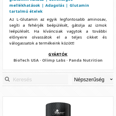
mellékhatások
Adagolás
Glutamin
tartalmú ételek
Az L-Glutamin az egyik legfontosabb aminosav,
segíti a fehérjék beépülését, gátolja az izmok
leépülését. Ha kíváncsiak vagytok a további
előnyeire olvassátok el a teljes cikket és
válogassatok a termékeink között!
GYÁRTÓK
BioTech USA
·
Olimp Labs
·
Panda Nutrition