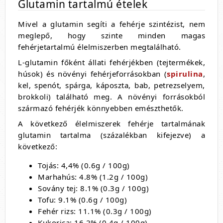
Glutamin tartalmú ételek
Mivel a glutamin segíti a fehérje szintézist, nem
meglepő, hogy szinte minden magas
fehérjetartalmú élelmiszerben megtalálható.
L-glutamin főként állati fehérjékben (tejtermékek,
húsok) és növényi fehérjeforrásokban (
spirulina
,
kel, spenót, spárga, káposzta, bab, petrezselyem,
brokkoli) található meg. A növényi forrásokból
származó fehérjék könnyebben emészthetők.
A következő élelmiszerek fehérje tartalmának
glutamin tartalma (százalékban kifejezve) a
következő:
Tojás: 4,4% (0.6g / 100g)
Marhahús: 4.8% (1.2g / 100g)
Sovány tej: 8.1% (0.3g / 100g)
Tofu: 9.1% (0.6g / 100g)
Fehér rizs: 11.1% (0.3g / 100g)
Kukorica: 16.2% (0.4g / 100g)