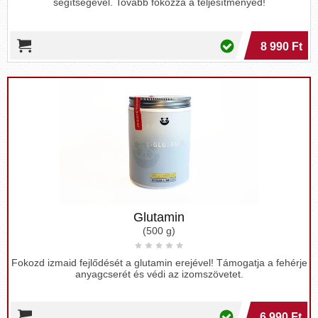
segítségével. Tovább fokozza a teljesítményed!
8 990 Ft
Glutamin
(500 g)
Fokozd izmaid fejlődését a glutamin erejével! Támogatja a fehérje
anyagcserét és védi az izomszövetet.
6 990 Ft