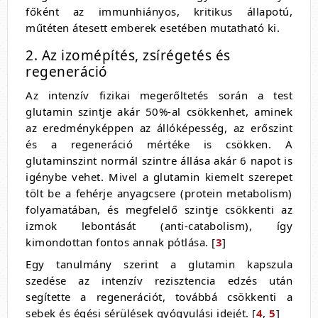
főként az immunhiányos, kritikus állapotú,
műtéten átesett emberek esetében mutatható ki.
2. Az izomépítés, zsírégetés és
regeneráció
Az intenzív fizikai megerőltetés során a test
glutamin szintje akár 50%-al csökkenhet, aminek
az eredményképpen az állóképesség, az erőszint
és a regeneráció mértéke is csökken. A
glutaminszint normál szintre állása akár 6 napot is
igénybe vehet. Mivel a glutamin kiemelt szerepet
tölt be a fehérje anyagcsere (protein metabolism)
folyamatában, és megfelelő szintje csökkenti az
izmok lebontását (anti-catabolism), így
kimondottan fontos annak pótlása. [
3
]
Egy tanulmány szerint a glutamin kapszula
szedése az intenzív rezisztencia edzés után
segítette a regenerációt, továbbá csökkenti a
sebek és égési sérülések gyógyulási idejét. [
4
,
5
]