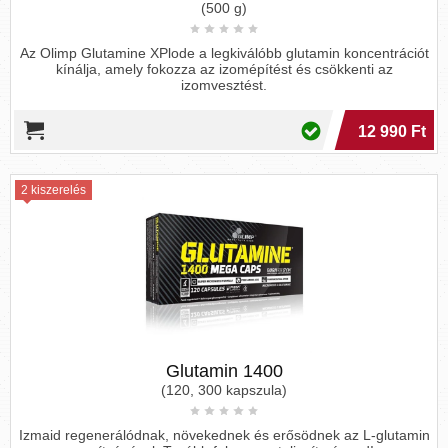
(500 g)
Az Olimp Glutamine XPlode a legkiválóbb glutamin koncentrációt
kínálja, amely fokozza az izomépítést és csökkenti az
izomvesztést.
12 990 Ft
2 kiszerelés
Glutamin 1400
(120, 300 kapszula)
Izmaid regenerálódnak, növekednek és erősödnek az L-glutamin