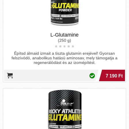
L-Glutamine
(250 g)
Építsd álmaid izmait a tiszta glutamin erejével! Gyorsan
felszívódó, anabolikus hatású aminosav, mely támogatja a
regenerálódást és az izomépítést.
7 190 Ft