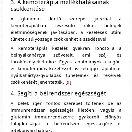
3. A kemoterápia mellékhatásainak
csökkentése
A glutamin döntő szerepet játszhat a
kemoterápiában részesülő rákos betegek
életminőségének javításában, a kezelések utáni
tünetek súlyossága csökkenhet a szedésével.
A kemoterápiás kezelés gyakran roncsolja a
bélnyálkahártya szöveteit, ami száj- és
torokfekélyeket okoz. Egyes tanulmányok a sugár-
és kemoterápiás kezeléssel összefüggő fájdalmas
nyálkahártya-gyulladás tüneteinek és fekélyek
csökkenését jenentették. [
9
]
4. Segíti a bélrendszer egészségét
A belek igen fontos szerepet töltenek be az
immunrendszer egészségét illetően. Vagyis a
glutamin immunrendszerre gyakorolt előnyös
tulajdonságai a bélrendszer egészségére is
jótékonyan hatnak.