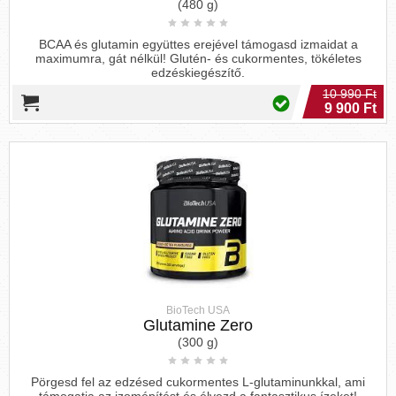
(480 g)
BCAA és glutamin együttes erejével támogasd izmaidat a
maximumra, gát nélkül! Glutén- és cukormentes, tökéletes
edzéskiegészítő.
10 990 Ft
9 900 Ft
BioTech USA
Glutamine Zero
(300 g)
Pörgesd fel az edzésed cukormentes L-glutaminunkkal, ami