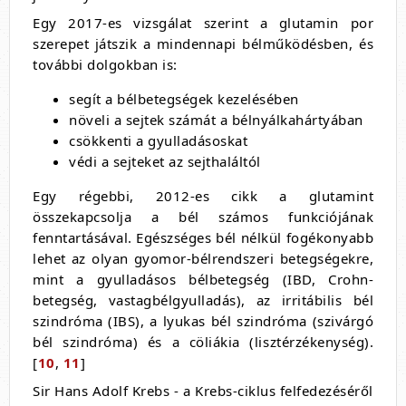
Egy 2017-es vizsgálat szerint a glutamin por
szerepet játszik a mindennapi bélműködésben, és
további dolgokban is:
segít a bélbetegségek kezelésében
növeli a sejtek számát a bélnyálkahártyában
csökkenti a gyulladásoskat
védi a sejteket az sejthaláltól
Egy régebbi, 2012-es cikk a glutamint
összekapcsolja a bél számos funkciójának
fenntartásával. Egészséges bél nélkül fogékonyabb
lehet az olyan gyomor-bélrendszeri betegségekre,
mint a gyulladásos bélbetegség (IBD, Crohn-
betegség, vastagbélgyulladás), az irritábilis bél
szindróma (IBS), a lyukas bél szindróma (szivárgó
bél szindróma) és a cöliákia (lisztérzékenység).
[
10
,
11
]
Sir Hans Adolf Krebs - a Krebs-ciklus felfedezéséről