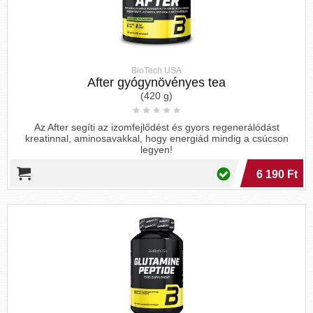
BioTech USA
After gyógynövényes tea
(420 g)
Az After segíti az izomfejlődést és gyors regenerálódást
kreatinnal, aminosavakkal, hogy energiád mindig a csúcson
legyen!
6 190 Ft