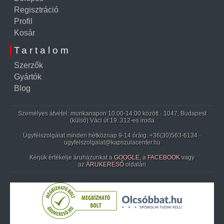
Regisztráció
Profil
Kosár
Tartalom
Szerzők
Gyártók
Blog
Személyes átvétel: munkanapon 10:00-14:00 között · 1047, Budapest
(külső) Váci út 19. 312-es iroda
Ügyfélszolgálat minden hétköznap 9-14 óráig:
+36(30)563-6134
·
ugyfelszolgalat@kapszulacenter.hu
Kérjük értékelje áruházunkat a
GOOGLE
, a
FACEBOOK
vagy
az
ÁRUKERESŐ
oldalán