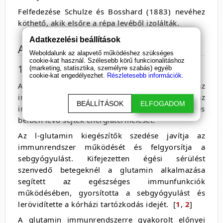
Felfedezése Schulze és Bosshard (1883) nevéhez
köthető, akik elsőre a répa levéből izolálták.
Adatkezelési beállítások
Az L-glutamin hatása
Weboldalunk az alapvető működéshez szükséges
cookie-kat használ. Szélesebb körű funkcionalitáshoz
1. Az immunrendszer támogatása
(marketing, statisztika, személyre szabás) egyéb
cookie-kat engedélyezhet.
Részletesebb információk.
A glutamin fontos szerepet játszik az
immunrendszer optimális működésében. Segíti az
BEÁLLÍTÁSOK
ELFOGADOM
immunsejtek, például a fehérvérsejtek és egyes
bélben lévő sejtek energiatermelését.
Az l-glutamin kiegészítők szedése javítja az
immunrendszer működését és felgyorsítja a
sebgyógyulást. Kifejezetten égési sérülést
szenvedő betegeknél a glutamin alkalmazása
segített az egészséges immunfunkciók
működésében, gyorsította a sebgyógyulást és
lerövidítette a kórházi tartózkodás idejét. [
1
,
2
]
A glutamin immunrendszerre gyakorolt ​​előnyei