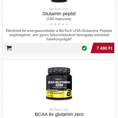
BioTech USA
Glutamin peptid
(180 kapszula)
Élénkítsd fel energiaszintedet a BioTech USA Glutamine Peptide
segítségével, ami gyors felszívódásával támogatja edzéseid
hatékonyságát!
7 490 Ft
BioTech USA
BCAA és glutamin zero