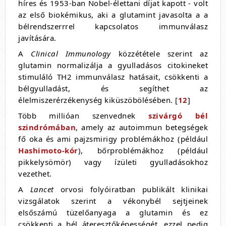
híres és 1953-ban Nobel-élettani díjat kapott - volt
az első biokémikus, aki a glutamint javasolta a a
bélrendszerrrel kapcsolatos immunválasz
javítására.
A
Clinical Immunology
közzététele szerint az
glutamin normalizálja a gyulladásos citokineket
stimuláló TH2 immunválasz hatásait, csökkenti a
bélgyulladást, és segíthet az
élelmiszerérzékenység kiküszöbölésében. [
12
]
Több millióan szenvednek
szivárgó bél
szindrómában
, amely az autoimmun betegségek
fő oka és ami pajzsmirigy problémákhoz (például
Hashimoto-kór
), bőrproblémákhoz (például
pikkelysömör) vagy ízületi gyulladásokhoz
vezethet.
A
Lancet
orvosi folyóiratban publikált klinikai
vizsgálatok szerint a vékonybél sejtjeinek
elsőszámú tüzelőanyaga a glutamin és ez
csökkenti a bél áteresztőképességét, ezzel pedig