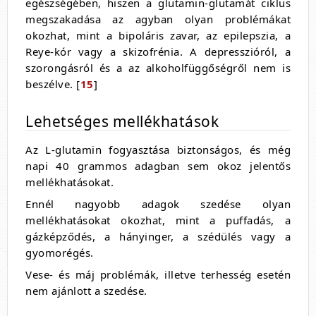
egészségében, hiszen a glutamin-glutamát ciklus
megszakadása az agyban olyan problémákat
okozhat, mint a bipoláris zavar, az epilepszia, a
Reye-kór vagy a skizofrénia. A depresszióról, a
szorongásról és a az alkoholfüggőségről nem is
beszélve. [
15
]
Lehetséges mellékhatások
Az L-glutamin fogyasztása biztonságos, és még
napi 40 grammos adagban sem okoz jelentős
mellékhatásokat.
Ennél nagyobb adagok szedése olyan
mellékhatásokat okozhat, mint a puffadás, a
gázképződés, a hányinger, a szédülés vagy a
gyomorégés.
Vese- és máj problémák, illetve terhesség esetén
nem ajánlott a szedése.