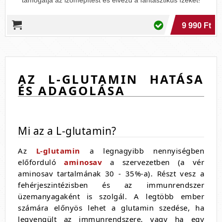
támogatja az izomépítést és élvezd a fantasztikus ízeket!
9 990 Ft
AZ L-GLUTAMIN HATÁSA
ÉS ADAGOLÁSA
Mi az a L-glutamin?
Az
L-glutamin
a legnagyibb nennyiségben
előforduló
aminosav
a szervezetben (a vér
aminosav tartalmának 30 - 35%-a). Részt vesz a
fehérjeszintézisben és az immunrendszer
üzemanyagaként is szolgál. A legtöbb ember
számára előnyös lehet a glutamin szedése, ha
legyengült az immunrendszere, vagy ha egy