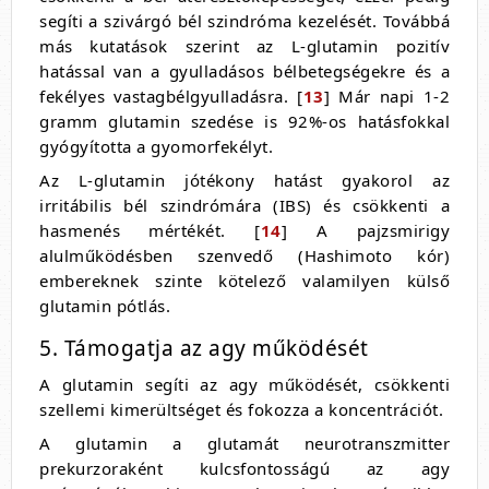
segíti a szivárgó bél szindróma kezelését. Továbbá
más kutatások szerint az L-glutamin pozitív
hatással van a gyulladásos bélbetegségekre és a
fekélyes vastagbélgyulladásra. [
13
] Már napi 1-2
gramm glutamin szedése is 92%-os hatásfokkal
gyógyította a gyomorfekélyt.
Az L-glutamin jótékony hatást gyakorol az
irritábilis bél szindrómára (IBS) és csökkenti a
hasmenés mértékét. [
14
] A pajzsmirigy
alulműködésben szenvedő (Hashimoto kór)
embereknek szinte kötelező valamilyen külső
glutamin pótlás.
5. Támogatja az agy működését
A glutamin segíti az agy működését, csökkenti
szellemi kimerültséget és fokozza a koncentrációt.
A glutamin a glutamát neurotranszmitter
prekurzoraként kulcsfontosságú az agy