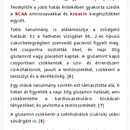
Testépítők a jobb hatás érdekében gyakorta szedik
a
BCAA
aminosavakkal és
kreatin
kiegészítőkkel
együtt.
Több tanulmány is alátámasztja a zsírégető
hatását. Ez a hathetes vizsgálat 66, 2-es típusú
cukorbetegségben szenvedő pacienst figyelt meg.
Két csoportra osztották őket, és napi 30g
glutamint vagy placebót kaptak. A glutamint kapó
csoportban csökkentek a szív- és érrendszeri
rizikófaktorok, javult a testösszetétel, csökkent a
testsúlyt és a derékbőség. [
6
]
Egy másik tanulmány szintén ezt támasztotta alá, 6
héten át figyelték a napi 30g glutamin hatását, ami
csökkentette a kardiovaszkuláris kockázati
tényezőket, és javította a testösszetételt. [
7
]
A glutamin csökkenti a szénhidrátok (cukrok) utáni
sóvárgást is. [
8
]