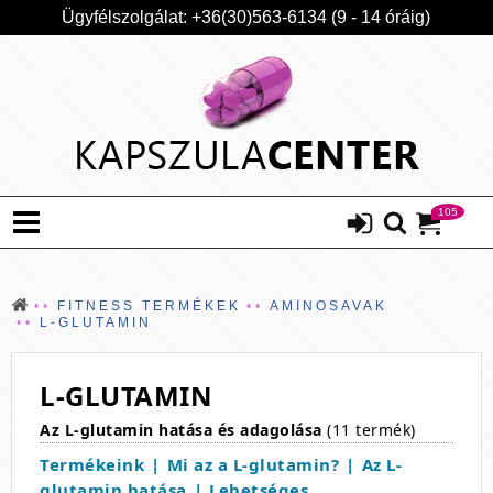
Ügyfélszolgálat: +36(30)563-6134 (9 - 14 óráig)
105
FITNESS TERMÉKEK
AMINOSAVAK
L-GLUTAMIN
L-GLUTAMIN
Az L-glutamin hatása és adagolása
(11 termék)
Termékeink
Mi az a L-glutamin?
Az L-
glutamin hatása
Lehetséges