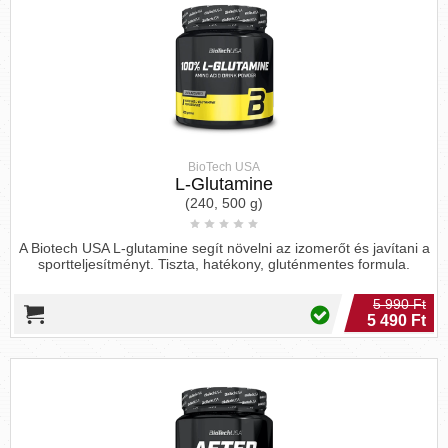
BioTech USA
L-Glutamine
(240, 500 g)
A Biotech USA L-glutamine segít növelni az izomerőt és javítani a
sportteljesítményt. Tiszta, hatékony, gluténmentes formula.
5 990 Ft
5 490 Ft