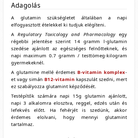
Adagolás
A glutamin szükségletet általában a napi
elfogyasztott ételekkel ki tudjuk elégíteni.
A
Regulatory Toxicology and Pharmacology
egy
régebbi jelentése szerint 14 gramm l-glutamin
szedése ajánlott az egészséges felnőtteknek, és
napi maximum 0.7 gramm / testtömeg-kilogram
gyermekeknél.
A glutamine mellé érdemes
B-vitamin komplex
-
et vagy simán
B12-vitamin
kapszulát szedni, mert
ez szabályozza glutamint képződését.
Testépítők számára napi 15g glutamin ajánlott,
napi 3 alkalomra elosztva, reggel, edzés után és
lefekvés előtt. Ha fehérjét is szedünk, akkor
érdemes elolvani, hogy mennyi glutamint
tartalmaz.