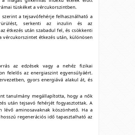
drámai tüskéket a vércukorszintben.
szerint a tejsavófehérje felhasználható a
rürülést, serkenti az inzulin és az
az étkezés után szabadul fel, és csökkenti
 a vércukorszintet étkezés után, különösen
orrás az edzések vagy a nehéz fizikai
n felelős az energiaszint egyensúlyáért.
rvezetben, gyors energiává alakul át, és
nt tanulmány megállapította, hogy a nők
zés után tejsavó fehérjét fogyasztottak. A
elen lévő aminosavaknak köszönhető. Ha a
hosszú regenerációs idő tapasztalható az