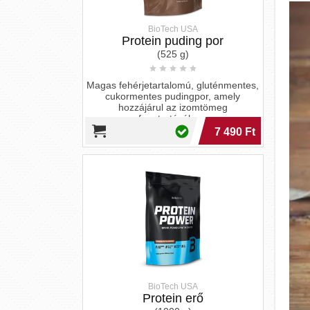
cukormentes pudingpor, amely
hozzájárul az izomtömeg
fenntartásához.
7 490 Ft
BioTech USA
Protein erő
(1000 g)
A BioTech USA Protein Power
háromféle fehérjével és kreatinnal
turbózza izmaidat, minimális zsír- és
cukortartalommal.
9 990 Ft