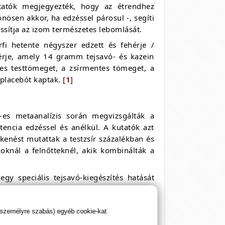
utatók megjegyezték, hogy az étrendhez
nösen akkor, ha edzéssel párosul -, segíti
ssítja az izom természetes lebomlását.
i hetente négyszer edzett és fehérje /
érje, amely 14 gramm tejsavó- és kazein
jes testtömeget, a zsírmentes tömeget, a
placebót kaptak. [
1
]
-es metaanalízis során megvizsgálták a
ztencia edzéssel és anélkül. A kutatók azt
kkenést mutattak a testzsír százalékban és
oknál a felnőtteknél, akik kombinálták a
gy speciális tejsavó-kiegészítés hatását
al csökkentették a kalóriabevitelüket. A
vitelüket, mindkét csoportban jelentős
sználó csoport jelentősen több testzsírt
 személyre szabás) egyéb cookie-kat
meg a sovány izomtömeget. [
3
]