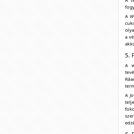
fogy
A
W
cuk
olya
a vé
akko
5. 
A w
tev
Ráa
term
A
J
telj
fok
sze
edzé