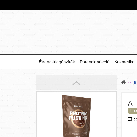
(500 g)
Fittebb fagyizás? Igen! Élvezd a
BioTech USA fehérjefagyiját, ami
pálmaolaj-mentes, tartósítószer-mentes
és tele van fehérjével!
5 490 Ft
Étrend-kiegészítők
Potencianövelő
Kozmetika
A
BioTech USA
fehé
Protein puding por
(525 g)
2
Magas fehérjetartalomú, gluténmentes,