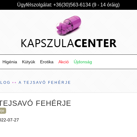
Ügyfélszolgálat: +36(30)563-6134 (9 - 14 óráig)
Higénia
Kütyük
Erotika
Akció
Újdonság
BLOG
A TEJSAVÓ FEHÉRJE
 TEJSAVÓ FEHÉRJE
rje
022-07-27