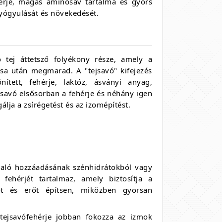
érje, magas aminosav tartalma és gyors
gyógyulását és növekedését.
ó tej áttetsző folyékony része, amely a
tása után megmarad. A "tejsavó" kifejezés
ített, fehérje, laktóz, ásványi anyag,
jsavó elsősorban a fehérje és néhány igen
lja a zsírégetést és az izomépítést.
való hozzáadásának szénhidrátokból vagy
fehérjét tartalmaz, amely biztosítja a
t és erőt építsen, miközben gyorsan
 tejsavófehérje jobban fokozza az izmok