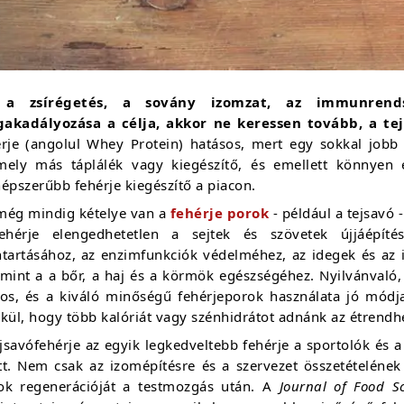
a zsírégetés, a sovány izomzat, az immunrend
akadályozása a célja, akkor ne keressen tovább, a tej
érje (angolul Whey Protein) hatásos, mert egy sokkal jobb f
mely más táplálék vagy kiegészítő, és emellett könnyen
épszerűbb fehérje kiegészítő a piacon.
még mindig kételye van a
fehérje porok
- például a tejsavó 
ehérje elengedhetetlen a sejtek és szövetek újjáépíté
ntartásához, az enzimfunkciók védelméhez, az idegek és a
amint a a bőr, a haj és a körmök egészségéhez. Nyilvánvaló,
tos, és a kiváló minőségű fehérjeporok használata jó módj
kül, hogy több kalóriát vagy szénhidrátot adnánk az étrendh
jsavófehérje az egyik legkedveltebb fehérje a sportolók és 
tt. Nem csak az izomépítésre és a szervezet összetételének 
ok regenerációját a testmozgás után. A
Journal of Food S