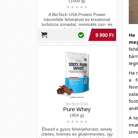
Ha 
meg
feh
bár
BioTech USA
legn
Pure Whey
Ha 
(454 g)
a f
fen
Élvezd a gyors fehérjeforrást, amely
ízletes, krémes és gluténmentes, így
val
támogatva az izmaid növekedését és a
fon
diétád sikerét!
8 490 Ft
anél
A te
mia
izm