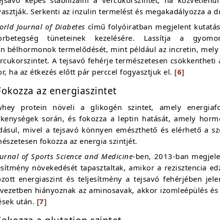
asztják. Serkenti az inzulin termelést és megakadályozza a 
orld Journal of Diabetes
című folyóiratban megjelent kutatás 
orbetegség tüneteinek kezelésére. Lassítja a gyomo
n bélhormonok termelődését, mint például az incretin, mely 
rcukorszintet. A tejsavó fehérje természetesen csökkentheti
r, ha az étkezés előtt pár perccel fogyasztjuk el. [
6
]
Fokozza az energiaszintet
hey protein növeli a glikogén szintet, amely energiaf
ékenységek során, és fokozza a leptin hatását, amely hormo
dásul, mivel a tejsavó könnyen emészthető és elérhető a sze
észetesen fokozza az energia szintjét.
ournal of Sports Science and Medicine
-ben, 2013-ban megjele
esítmény növekedését tapasztaltak, amikor a rezisztencia ed
ozott energiaszint és teljesítmény a tejsavó fehérjében j
rvezetben hiányoznak az aminosavak, akkor izomleépülés és 
sek után. [
7
]