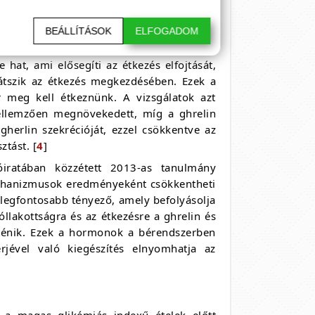
BEÁLLÍTÁSOK
ELFOGADOM
mind a leptin hormonra, amelyek segítenek
 hat, ami elősegíti az étkezés elfojtását,
játszik az étkezés megkezdésében. Ezek a
 meg kell étkeznünk. A vizsgálatok azt
 jellemzően megnövekedett, míg a ghrelin
 gherlin szekrécióját, ezzel csökkentve az
ztást. [
4
]
iratában közzétett 2013-as tanulmány
mechanizmusok eredményeként csökkentheti
a legfontosabb tényező, amely befolyásolja
jóllakottságra és az étkezésre a ghrelin és
rténik. Ezek a hormonok a bérendszerben
rjével való kiegészítés elnyomhatja az
ül a magas glikémiás indexű ételek előtt