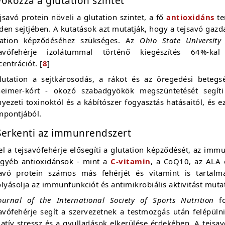
Fokozza a glutation szintet
jsavó protein növeli a glutation szintet, a fő
antioxidáns
te
den sejtjében. A kutatások azt mutatják, hogy a tejsavó gaz
tation képződéséhez szükséges. Az
Ohio State University
k
savófehérje izolátummal történő kiegészítés 64%-kal 
entrációt. [
8
]
lutation a sejtkárosodás, a rákot és az öregedési betegs
heimer-kórt - okozó szabadgyökök megszüntetését segíti
yezeti toxinoktól és a kábítószer fogyasztás hatásaitól, és
mpontjából.
Serkenti az immunrendszert
l a tejsavófehérje elősegíti a glutation képződését, az immun
egyéb antioxidánsok - mint a
C-vitamin
, a CoQ10, az ALA
savó protein számos más fehérjét és vitamint is tartalma
lyásolja az immunfunkciót és antimikrobiális aktivitást muta
ournal of the International Society of Sports Nutrition
fo
savófehérje segít a szervezetnek a testmozgás után felépüln
atív stressz és a gyulladások elkerülése érdekében. A tejsa