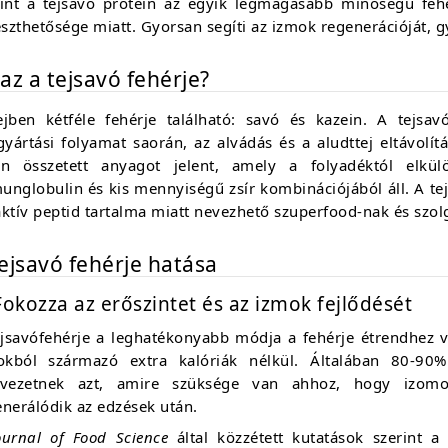
rint a tejsavó protein az egyik legmagasabb minőségű feh
zthetősége miatt. Gyorsan segíti az izmok regenerációját, 
az a tejsavó fehérje?
ejben kétféle fehérje található: savó és kazein. A tejsav
gyártási folyamat saorán, az alvádás és a aludttej eltávolí
an összetett anyagot jelent, amely a folyadéktól elkülön
unglobulin és kis mennyiségű zsír kombinációjából áll. A te
ktív peptid tartalma miatt nevezhető szuperfood-nak és szolgá
tejsavó fehérje hatása
Fokozza az erőszintet és az izmok fejlődését
ejsavófehérje a leghatékonyabb módja a fehérje étrendhez 
rokból származó extra kalóriák nélkül. Általában 80-90% 
rvezetnek azt, amire szüksége van ahhoz, hogy izomo
nerálódik az edzések után.
ournal of Food Science
által közzétett kutatások szerint a