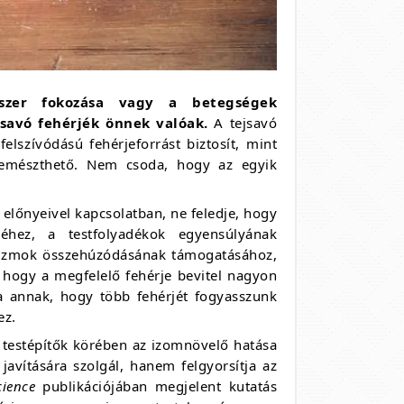
szer fokozása vagy a betegségek
savó fehérjék önnek valóak.
A tejsavó
elszívódású fehérjeforrást biztosít, mint
 emészthető. Nem csoda, hogy az egyik
- előnyeivel kapcsolatban, ne feledje, hogy
séhez, a testfolyadékok egyensúlyának
z izmok összehúzódásának támogatásához,
 hogy a megfelelő fehérje bevitel nagyon
a annak, hogy több fehérjét fogyasszunk
ez.
a testépítők körében az izomnövelő hatása
javítására szolgál, hanem felgyorsítja az
cience
publikációjában megjelent kutatás