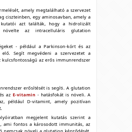
rmelését, amely megtalálható a szervezet
dag ciszteinben, egy aminosavban, amely a
utatói azt találták, hogy a hidrolizált
növelte az intracelluláris glutation
égeket - például a Parkinson-kórt és az
 elő. Segít megvédeni a szervezetet a
 ez kulcsfontosságú az erős immunrendszer
rendszer erősítését is segíti. A glutation
 és az
E-vitamin
- hatásfokát is növeli. A
z, például D-vitamint, amely pozitívan
t.
lyóiratban megjelent kutatás szerint a
i, ami fontos a károsodott immunitás, az
vó nemcsak növeli a glutation képződését,