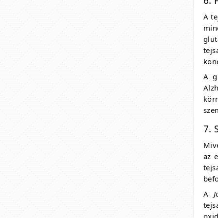
6. 
A te
min
glu
tej
konc
A g
Alz
körn
sze
7. 
Mive
az 
tej
befo
A
J
tej
oxid