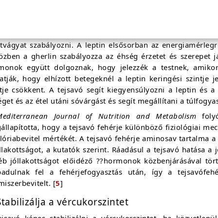
Csökkenti a sóvárgást
tűnik, hogy a tejsavó fehérje hatással van mind a ghrelin, 
tvágyat szabályozni. A leptin elsősorban az energiamérlegre
özben a gherlin szabályozza az éhség érzetet és szerepet 
monok együtt dolgoznak, hogy jelezzék a testnek, amikor
atják, hogy elhízott betegeknél a leptin keringési szintje
tje csökkent. A tejsavó segít kiegyensúlyozni a leptin és a
get és az étel utáni sóvárgást és segít megállítani a túlfogyas
Mediterranean Journal of Nutrition and Metabolism
folyó
állapította, hogy a tejsavó fehérje különböző fiziológiai 
lóriabevitel mértékét. A tejsavó fehérje aminosav tartalma 
llakottságot, a kutatók szerint. Ráadásul a tejsavó hatása a 
éb jóllakottságot előidéző ??hormonok közbenjárásával tö
badulnak fel a fehérjefogyasztás után, így a tejsavófehé
miszerbevitelt. [
5
]
Stabilizálja a vércukorszintet
ejsavó képes stabilizálni a vércukorszintet, ha közvetlen