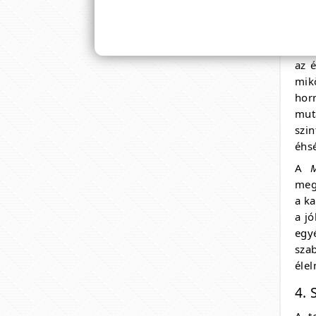
3. 
Úgy 
az é
mik
hor
mut
szin
éhsé
A
meg
a ka
a jó
egy
sza
élel
4. 
A t