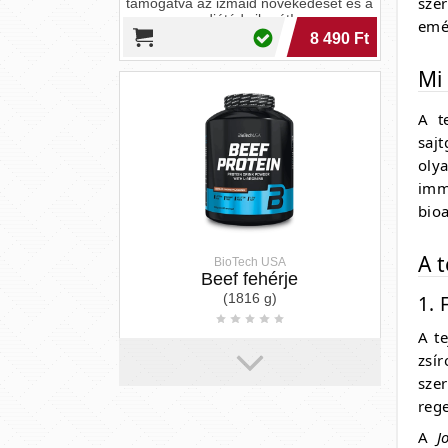
sze
emés
Mi 
A t
BioTech USA
Beef fehérje
sajt
(1816 g)
oly
imm
Biotech USA Beef Protein: gyors
bioa
felszívódás, 87% fehérjetartalom,
cukor-, laktóz- és gluténmentes élmény
marhafehérjével!
A 
24 990 Ft
1. 
A t
zsí
sze
rege
A
J