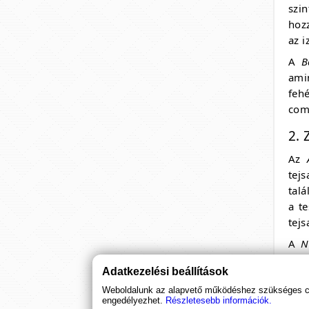
szi
hozz
BioTech USA
az i
Protein Power
(4000 g)
A
B
ami
Protein Power maximális izomerő és
feh
minimális zsír, a BioTech USA prémium
comb
fehérjéje a csúcsformádért!
2. 
31 990 Ft
Az
tejs
talá
a t
tejs
A
N
vis
Adatkezelési beállítások
rés
men
Weboldalunk az alapvető működéshez szükséges coo
engedélyezhet.
Részletesebb információk.
(te