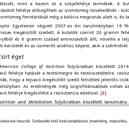
ntézisét, mint a kazein és a szójafehérje termékek. A k
áadott fehérje elősegítheti az izomtömeg növekedését - külö
zomtömeg fenntartását még a kalória megvonás alatt is, és la
aylor Egyetemen
végzett 2007-es évi tanulmányban 19 férf
nosav kiegészítőt szedett. A kutatók szerint 20 gramm feh
érjéből és 6 gramm szabad aminosavból állt, növelte a tel
 kerületét és az izomerőt azokhoz képest, akik a szénhidrát 
Zsírt éget
American College of Nutrition
folyóiratban közzétett 2014
avó fehérje hatását a testtömegre és testösszetételre, rezis
lták, hogy a tejsavó kiegészítőt szedő felnőttek jelentős csö
estsúlyban. Az eredmények még szignifikánsabbak voltak az
avó-fehérje kiegészítést a rezisztencia edzéssel. [
2
]
utrition and Metabolism
folyóiratban közzétett tanulmány e
zgálta, olyan résztvevők esetében, akik napi 500 kalóriáv
ztvevők, akik 500 kalóriával csökkentették a kalóriabe
nyiségű súlyt veszítettek el, de a tejsavó kiegészítőt ha
kie-kat használ. Szélesebb körű funkcionalitáshoz (marketing, statisztika,
sttömegük 6,1%-át) adtak le, és nagyobb mértékben őrizték 