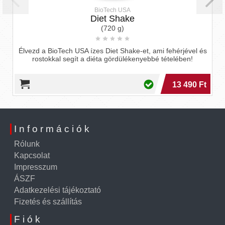
BioTech USA
Diet Shake
(720 g)
ioTech USA ízes Diet Shake-et, ami fehérjével és
A BioTech US
kal segít a diéta gördülékenyebbé tételében!
kimagasló fe
13 490 Ft
Információk
Rólunk
Kapcsolat
Impresszum
ÁSZF
Adatkezelési tájékoztató
Fizetés és szállítás
Fiók