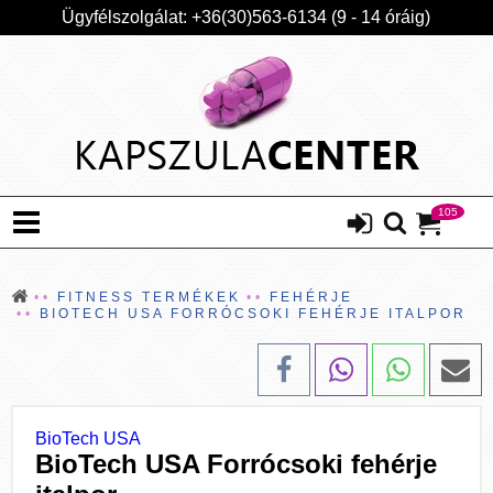
Ügyfélszolgálat: +36(30)563-6134 (9 - 14 óráig)
105
FITNESS TERMÉKEK
FEHÉRJE
BIOTECH USA FORRÓCSOKI FEHÉRJE ITALPOR
BioTech USA
BioTech USA Forrócsoki fehérje