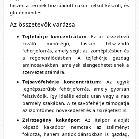
hiszen a termék hozzáadott cukor nélkül készült, és
gluténmentes.
Az összetevők varázsa
Tejfehérje koncentrátum
: Ez az összetevő
kiváló minőségű, lassan felszívódó
fehérjeforrás, amely segít az izomépítésben és
a regenerálódásban. A tejfehérje gazdag
aminosavakban, amelyek elengedhetetlenek a
szervezet számára.
Tejsavófehérje koncentrátum
: Az egyik
legnépszerűbb fehérjeforrás, amely gyorsan
felszívódik, így ideális edzés után vagy a nap
bármely szakában. A tejsavófehérje támogatja
az izomtömeg növekedését és a zsírégetést is.
Zsírszegény kakaópor
: Az italpor alapját
képező kakaópor nemcsak az ízélményt
fokozza, hanem antioxidánsokban is gazdag,