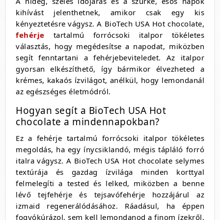
A hideg, szeles időjárás és a szürke, esős napok
kihívást jelenthetnek, amikor csak egy kis
kényeztetésre vágysz. A BioTech USA Hot chocolate,
fehérje
tartalmú forrócsoki italpor tökéletes
választás, hogy megédesítse a napodat, miközben
segít fenntartani a fehérjebeviteledet. Az italpor
gyorsan elkészíthető, így bármikor élvezheted a
krémes, kakaós ízvilágot, anélkül, hogy lemondanál
az egészséges életmódról.
Hogyan segít a BioTech USA Hot
chocolate a mindennapokban?
Ez a fehérje tartalmú forrócsoki italpor tökéletes
megoldás, ha egy ínycsiklandó, mégis tápláló forró
italra vágysz. A BioTech USA Hot chocolate selymes
textúrája és gazdag ízvilága minden korttyal
felmelegíti a tested és lelked, miközben a benne
lévő tejfehérje és tejsavófehérje hozzájárul az
izmaid regenerálódásához. Ráadásul, ha éppen
fogyókúrázol, sem kell lemondanod a finom ízekről,