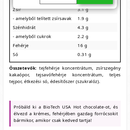
Energia
467 kJ / 111 kcal
Zsír
3.1 g
- amelyből telített zsírsavak
1.9 g
Szénhidrát
4.3 g
- amelyből cukrok
2.2 g
Fehérje
16 g
Só
0.31 g
Összetevők
: tejfehérje koncentrátum, zsírszegény
kakaópor, tejsavófehérje koncentrátum, teljes
tejpor, étkezési só, édesítőszer (szukralóz).
Próbáld ki a BioTech USA Hot chocolate-ot, és
élvezd a krémes, fehérjében gazdag forrócsokit
bármikor, amikor csak kedved tartja!