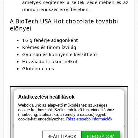
amelyek segítenek a sejtek védelmében és az
immunrendszer erősítésében.
A BioTech USA Hot chocolate további
előnyei
16 g fehérje adagonként
Krémes és finom ízvilág
Gyorsan és könnyen elkészíthető
Hozzáadott cukor nélkül
Gluténmentes
BioTech USA - Hot chocolate, fehérje
Adatkezelési beállítások
tartalmú forrócsoki italpor
Weboldalunk az alapvető működéshez szükséges
Kiszerelés: %Kiszerelés%
cookie-kat használ. Szélesebb körű funkcionalitáshoz
1 adag: 30 g
(marketing, statisztika, személyre szabás) egyéb
cookie-kat engedélyezhet.
Részletesebb információk.
15 adagot tartalmaz
Megnevezés
/ 30 g
BEÁLLÍTÁSOK
ELFOGADOM