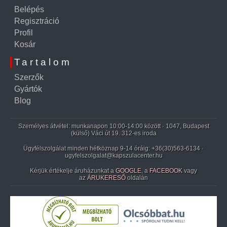
Belépés
Regisztráció
Profil
Kosár
Tartalom
Szerzők
Gyártók
Blog
Személyes átvétel: munkanapon 10:00-14:00 között · 1047, Budapest
(külső) Váci út 19. 312-es iroda
Ügyfélszolgálat minden hétköznap 9-14 óráig:
+36(30)563-6134
·
ugyfelszolgalat@kapszulacenter.hu
Kérjük értékelje áruházunkat a
GOOGLE
, a
FACEBOOK
vagy
az
ÁRUKERESŐ
oldalán