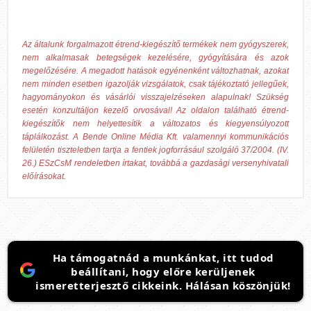
Az általunk forgalmazott étrend-kiegészítő termékek nem gyógyszerek,
nem alkalmasak betegségek kezelésére, gyógyítására és azok
megelőzésére. A megadott hatások egyénenként változhatnak, azokat
nem minden esetben igazolják vizsgálatok, csak tájékoztató jellegűek,
hagyományokon és vásárlói visszajelzéseken alapulnak! Szükség
esetén konzultáljon kezelő orvosával! Az oldalon található étrend-
kiegészítők nem helyettesítik a változatos és kiegyensúlyozott
táplálkozást. A Bende Online Média Kft. valamennyi kommunikációs
felületén tiszteletben tartja a fentiek jogforrásául szolgáló 37/2004. (IV.
26.) ESzCsM rendeletben írtakat, továbbá a gazdasági versenyhivatali
előírásokat.
Ha támogatnád a munkánkat, itt tudod
beállítani, hogy előre kerüljenek
ismeretterjesztő cikkeink. Hálásan köszönjük!