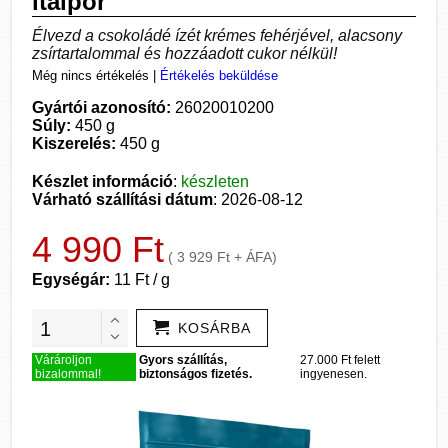
italpor
Élvezd a csokoládé ízét krémes fehérjével, alacsony
zsírtartalommal és hozzáadott cukor nélkül!
Még nincs értékelés
|
Értékelés beküldése
Gyártói azonosító:
26020010200
Súly:
450 g
Kiszerelés:
450 g
Készlet információ
:
készleten
Várható szállítási dátum
: 2026-08-12
4 990 Ft
( 3 929 Ft + ÁFA)
Egységár:
11 Ft / g
KOSÁRBA
Várároljon
Gyors szállítás,
27.000 Ft felett
bizalommal!
biztonságos fizetés.
ingyenesen.