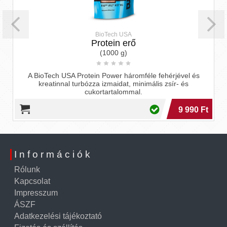
BioTech USA
Protein erő
(1000 g)
A BioTech USA Protein Power háromféle fehérjével és
kreatinnal turbózza izmaidat, minimális zsír- és
cukortartalommal.
9 990 Ft
Információk
Rólunk
Kapcsolat
Impresszum
ÁSZF
Adatkezelési tájékoztató