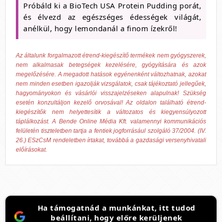
Próbáld ki a BioTech USA Protein Pudding porát,
és élvezd az egészséges édességek világát,
anélkül, hogy lemondanál a finom ízekről!
Az általunk forgalmazott étrend-kiegészítő termékek nem gyógyszerek,
nem alkalmasak betegségek kezelésére, gyógyítására és azok
megelőzésére. A megadott hatások egyénenként változhatnak, azokat
nem minden esetben igazolják vizsgálatok, csak tájékoztató jellegűek,
hagyományokon és vásárlói visszajelzéseken alapulnak! Szükség
esetén konzultáljon kezelő orvosával! Az oldalon található étrend-
kiegészítők nem helyettesítik a változatos és kiegyensúlyozott
táplálkozást. A Bende Online Média Kft. valamennyi kommunikációs
felületén tiszteletben tartja a fentiek jogforrásául szolgáló 37/2004. (IV.
26.) ESzCsM rendeletben írtakat, továbbá a gazdasági versenyhivatali
előírásokat.
Ha támogatnád a munkánkat, itt tudod
beállítani, hogy előre kerüljenek