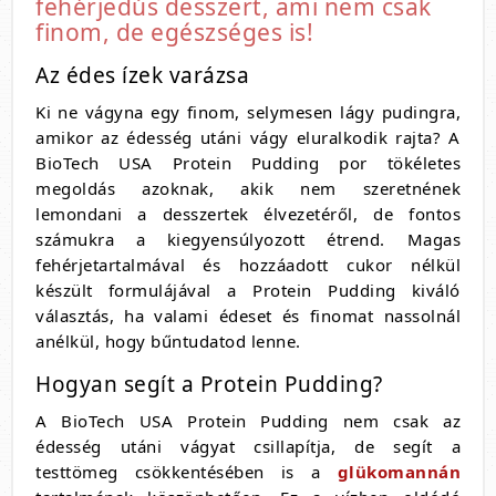
fehérjedús desszert, ami nem csak
finom, de egészséges is!
Az édes ízek varázsa
Ki ne vágyna egy finom, selymesen lágy pudingra,
amikor az édesség utáni vágy eluralkodik rajta? A
BioTech USA Protein Pudding por tökéletes
megoldás azoknak, akik nem szeretnének
lemondani a desszertek élvezetéről, de fontos
számukra a kiegyensúlyozott étrend. Magas
fehérjetartalmával és hozzáadott cukor nélkül
készült formulájával a Protein Pudding kiváló
választás, ha valami édeset és finomat nassolnál
anélkül, hogy bűntudatod lenne.
Hogyan segít a Protein Pudding?
A BioTech USA Protein Pudding nem csak az
édesség utáni vágyat csillapítja, de segít a
testtömeg csökkentésében is a
glükomannán