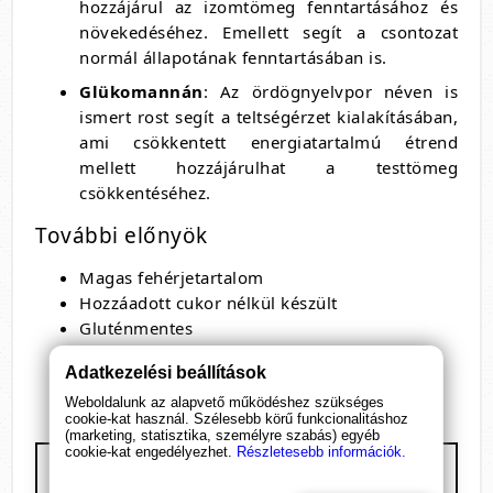
hozzájárul az izomtömeg fenntartásához és
növekedéséhez. Emellett segít a csontozat
normál állapotának fenntartásában is.
Glükomannán
: Az ördögnyelvpor néven is
ismert rost segít a teltségérzet kialakításában,
ami csökkentett energiatartalmú étrend
mellett hozzájárulhat a testtömeg
csökkentéséhez.
További előnyök
Magas fehérjetartalom
Hozzáadott cukor nélkül készült
Gluténmentes
Gazdag élelmi rostokban
Adatkezelési beállítások
Tartósítószermentes
Weboldalunk az alapvető működéshez szükséges
cookie-kat használ. Szélesebb körű funkcionalitáshoz
(marketing, statisztika, személyre szabás) egyéb
cookie-kat engedélyezhet.
Részletesebb információk.
BioTech USA - Protein Pudding por