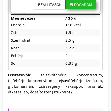
Kiszerelés:
BEÁLLÍTÁSOK
ELFOGADOM
1 adag: 35 g
10 adagot tartalmaz
Megnevezés
/ 35 g
Energia
118 kcal
Zsír
1.5 g
Szénhidrát
2.5 g
Rost
5.2 g
Fehérje
21 g
Só
0.35 g
Összetevők
: tejsavófehérje koncentrátum,
tejfehérje koncentrátum, tejsavófehérje izolátum,
glükomannán, zsírszegény kakaópor, aromák,
étkezési só, édesítőszer (szukralóz).