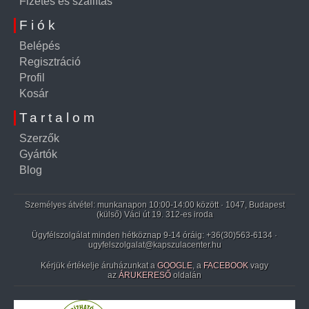
Fizetés és szállítás
Fiók
Belépés
Regisztráció
Profil
Kosár
Tartalom
Szerzők
Gyártók
Blog
Személyes átvétel: munkanapon 10:00-14:00 között · 1047, Budapest
(külső) Váci út 19. 312-es iroda
Ügyfélszolgálat minden hétköznap 9-14 óráig:
+36(30)563-6134
·
ugyfelszolgalat@kapszulacenter.hu
Kérjük értékelje áruházunkat a
GOOGLE
, a
FACEBOOK
vagy
az
ÁRUKERESŐ
oldalán