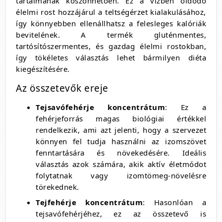
tartalmának köszönhetően. Ez a vízben oldódó
élelmi rost hozzájárul a teltségérzet kialakulásához,
így könnyebben ellenállhatsz a felesleges kalóriák
bevitelének. A termék gluténmentes,
tartósítószermentes, és gazdag élelmi rostokban,
így tökéletes választás lehet bármilyen diéta
kiegészítésére.
Az összetevők ereje
Tejsavófehérje koncentrátum
: Ez a
fehérjeforrás magas biológiai értékkel
rendelkezik, ami azt jelenti, hogy a szervezet
könnyen fel tudja használni az izomszövet
fenntartására és növekedésére. Ideális
választás azok számára, akik aktív életmódot
folytatnak vagy izomtömeg-növelésre
törekednek.
Tejfehérje koncentrátum
: Hasonlóan a
tejsavófehérjéhez, ez az összetevő is