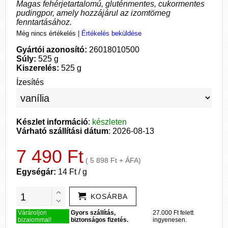
Magas fehérjetartalomú, gluténmentes, cukormentes
pudingpor, amely hozzájárul az izomtömeg
fenntartásához.
Még nincs értékelés
|
Értékelés beküldése
Gyártói azonosító:
26018010500
Súly:
525 g
Kiszerelés:
525 g
Ízesítés
Készlet információ
:
készleten
Várható szállítási dátum
: 2026-08-13
7 490 Ft
( 5 898 Ft + ÁFA)
Egységár:
14 Ft / g
KOSÁRBA
Várároljon
Gyors szállítás,
27.000 Ft felett
bizalommal!
biztonságos fizetés.
ingyenesen.