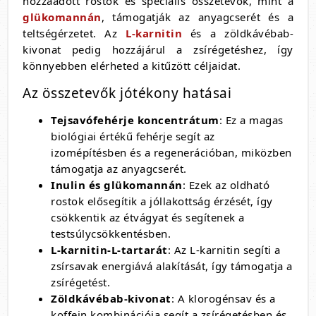
hozzáadott rostok és speciális összetevők, mint a
glükomannán
, támogatják az anyagcserét és a
teltségérzetet. Az
L-karnitin
és a zöldkávébab-
kivonat pedig hozzájárul a zsírégetéshez, így
könnyebben elérheted a kitűzött céljaidat.
Az összetevők jótékony hatásai
Tejsavófehérje koncentrátum
: Ez a magas
biológiai értékű fehérje segít az
izomépítésben és a regenerációban, miközben
támogatja az anyagcserét.
Inulin és glükomannán
: Ezek az oldható
rostok elősegítik a jóllakottság érzését, így
csökkentik az étvágyat és segítenek a
testsúlycsökkentésben.
L-karnitin-L-tartarát
: Az L-karnitin segíti a
zsírsavak energiává alakítását, így támogatja a
zsírégetést.
Zöldkávébab-kivonat
: A klorogénsav és a
koffein kombinációja segít a zsírégetésben és