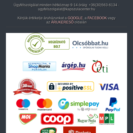
Ügyfélszolgálat minden hétköznap 9-14 óráig:
+36(30)563-6134
·
ugyfelszolgalat@kapszulacenter.hu
Kérjük értékelje áruházunkat a
GOOGLE
, a
FACEBOOK
vagy
az
ÁRUKERESŐ
oldalán