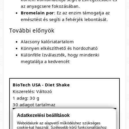
az anyagcsere fokozásában.
Bromelain por
: Ez az enzim támogatja az
emésztést és segíti a fehérjék lebontását.
További előnyök
Alacsony kalóriatartalom
Könnyen elkészíthető és hordozható
Különféle ízválaszték, hogy mindenki
megtalálja a kedvencét
BioTech USA - Diet Shake
Kiszerelés: Változó
1 adag: 30 g
30 adagot tartalmaz
Megnevezés
/ 30 g
Adatkezelési beállítások
Energia
109-110 kcal
Weboldalunk az alapvető működéshez szükséges
cookie-kat használ. Szélesebb körű funkcionalitáshoz