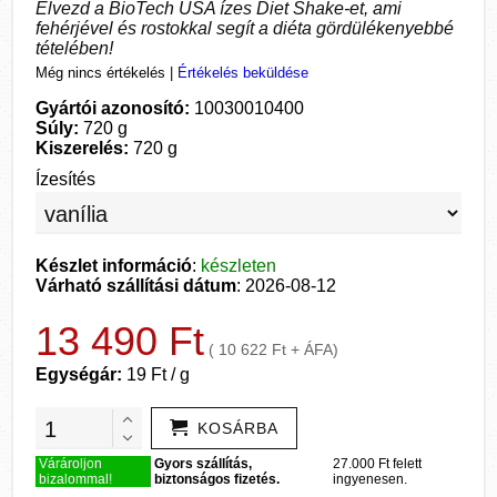
Élvezd a BioTech USA ízes Diet Shake-et, ami
fehérjével és rostokkal segít a diéta gördülékenyebbé
tételében!
Még nincs értékelés
|
Értékelés beküldése
Gyártói azonosító:
10030010400
Súly:
720 g
Kiszerelés:
720 g
Ízesítés
Készlet információ
:
készleten
Várható szállítási dátum
: 2026-08-12
13 490 Ft
( 10 622 Ft + ÁFA)
Egységár:
19 Ft / g
KOSÁRBA
Várároljon
Gyors szállítás,
27.000 Ft felett
bizalommal!
biztonságos fizetés.
ingyenesen.