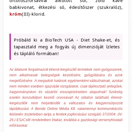
ortofoszforsavval alkotott sói, zöld kávé
babkivonat, étkezési só, édesítőszer (szukralóz),
króm
(III)-klorid.
Próbáld ki a BioTech USA - Diet Shake-et, és
tapasztald meg a fogyás új dimenzióját ízletes
és tápláló formában!
Az általunk forgalmazott étrend-kiegészítő termékek nem gyógyszerek,
nem alkalmasak betegségek kezelésére, gyógyítására és azok
megelőzésére. A megadott hatások egyénenként változhatnak, azokat
nem minden esetben igazolják vizsgálatok, csak tájékoztató jellegűek,
hagyományokon és vásárlói visszajelzéseken alapulnak! Szükség
esetén konzultáljon kezelő orvosával! Az oldalon található étrend-
kiegészítők nem helyettesítik a változatos és kiegyensúlyozott
táplálkozást. A Bende Online Média Kft. valamennyi kommunikációs
felületén tiszteletben tartja a fentiek jogforrásául szolgáló 37/2004. (IV.
26.) ESzCsM rendeletben írtakat, továbbá a gazdasági versenyhivatali
előírásokat.