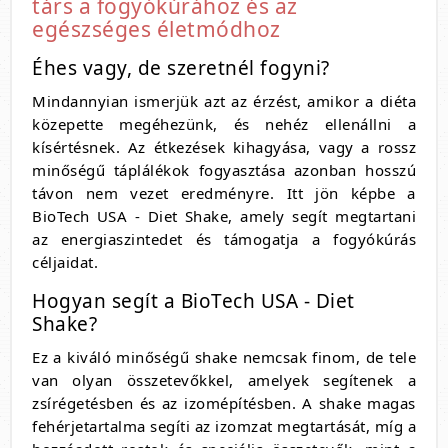
társ a fogyókúrához és az
egészséges életmódhoz
Éhes vagy, de szeretnél fogyni?
Mindannyian ismerjük azt az érzést, amikor a diéta
közepette megéhezünk, és nehéz ellenállni a
kísértésnek. Az étkezések kihagyása, vagy a rossz
minőségű táplálékok fogyasztása azonban hosszú
távon nem vezet eredményre. Itt jön képbe a
BioTech USA - Diet Shake, amely segít megtartani
az energiaszintedet és támogatja a fogyókúrás
céljaidat.
Hogyan segít a BioTech USA - Diet
Shake?
Ez a kiváló minőségű shake nemcsak finom, de tele
van olyan összetevőkkel, amelyek segítenek a
zsírégetésben és az izomépítésben. A shake magas
fehérjetartalma segíti az izomzat megtartását, míg a