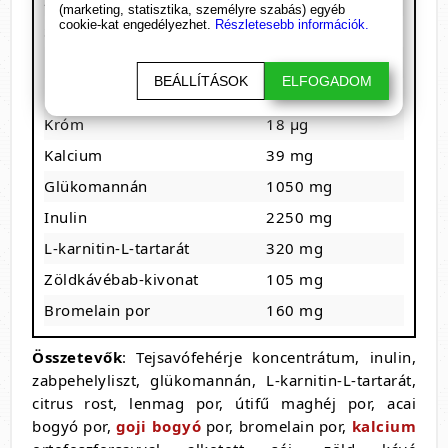
Zsír
2,2-2,5 g
(marketing, statisztika, személyre szabás) egyéb
cookie-kat engedélyezhet.
Részletesebb információk.
Szénhidrát
4-4,8 g
Fehérje
15-16 g
BEÁLLÍTÁSOK
ELFOGADOM
Rost
4,7-5 g
Króm
18 µg
Kalcium
39 mg
Glükomannán
1050 mg
Inulin
2250 mg
L-karnitin-L-tartarát
320 mg
Zöldkávébab-kivonat
105 mg
Bromelain por
160 mg
Összetevők
: Tejsavófehérje koncentrátum, inulin,
zabpehelyliszt, glükomannán, L-karnitin-L-tartarát,
citrus rost, lenmag por, útifű maghéj por, acai
bogyó por,
goji bogyó
por, bromelain por,
kalcium