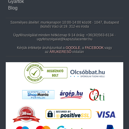
Gyártók
Blog
Személyes átvétel: munkanapon 10:00-14:00 között · 1047, Budapest
(külső) Váci út 19. 312-es iroda
Ügyfélszolgálat minden hétköznap 9-14 óráig:
+36(30)563-6134
·
ugyfelszolgalat@kapszulacenter.hu
Kérjük értékelje áruházunkat a
GOOGLE
, a
FACEBOOK
vagy
az
ÁRUKERESŐ
oldalán