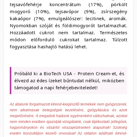
tejsavófehérje koncentrátum (17%), pörkölt
mogyoró (10%), tejsavópor (9%), zsírszegény
kakaópor (7%), emulgeálószer: lecitinek, aromák.
Nyomokban szóját és földimogyorót tartalmazhat.
Hozzáadott cukrot nem tartalmaz. Természetes
módon előforduló cukrokat tartalmaz. Túlzott
fogyasztása hashajtó hatású lehet.
Próbáld ki a BioTech USA - Protein Cream-et, és
élvezd az édes ízeket bűntudat nélkül, miközben
támogatod a napi fehérjebeviteledet!
Az általunk forgalmazott étrend-kiegészítő termékek nem gyógyszerek,
nem alkalmasak betegségek kezelésére, gyógyítására és azok
megelőzésére. A megadott hatások egyénenként változhatnak, azokat
nem minden esetben igazolják vizsgálatok, csak tájékoztató jellegűek,
hagyományokon és vásárlói visszajelzéseken alapulnak! Szükség
esetén konzultáljon kezelő orvosával! Az oldalon található étrend-