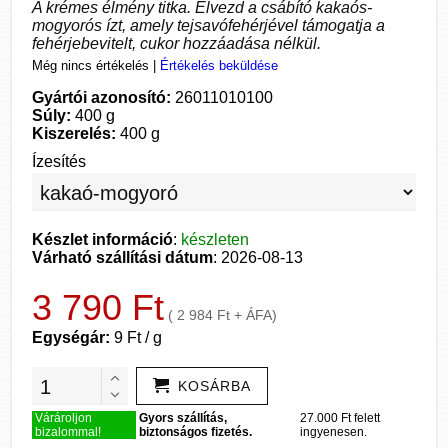
A krémes élmény titka. Élvezd a csábító kakaós-
mogyorós ízt, amely tejsavófehérjével támogatja a
fehérjebevitelt, cukor hozzáadása nélkül.
Még nincs értékelés
|
Értékelés beküldése
Gyártói azonosító:
26011010100
Súly:
400 g
Kiszerelés:
400 g
Ízesítés
Készlet információ
:
készleten
Várható szállítási dátum
: 2026-08-13
3 790 Ft
( 2 984 Ft + ÁFA)
Egységár:
9 Ft / g
KOSÁRBA
Várároljon
Gyors szállítás,
27.000 Ft felett
bizalommal!
biztonságos fizetés.
ingyenesen.