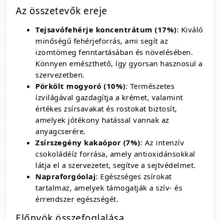
Az összetevők ereje
Tejsavófehérje koncentrátum (17%)
: Kiváló
minőségű fehérjeforrás, ami segít az
izomtömeg fenntartásában és növelésében.
Könnyen emészthető, így gyorsan hasznosul a
szervezetben.
Pörkölt mogyoró (10%)
: Természetes
ízvilágával gazdagítja a krémet, valamint
értékes zsírsavakat és rostokat biztosít,
amelyek jótékony hatással vannak az
anyagcserére.
Zsírszegény kakaópor (7%)
: Az intenzív
csokoládéíz forrása, amely antioxidánsokkal
látja el a szervezetet, segítve a sejtvédelmet.
Napraforgóolaj
: Egészséges zsírokat
tartalmaz, amelyek támogatják a szív- és
érrendszer egészségét.
Előnyök összefoglalása