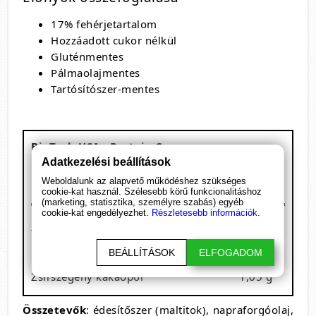
17% fehérjetartalom
Hozzáadott cukor nélkül
Gluténmentes
Pálmaolajmentes
Tartósítószer-mentes
BioTech USA - Protein Cream
Kiszerelés: 200 g
Adatkezelési beállítások
1 adag: 15 g
Weboldalunk az alapvető működéshez szükséges
cookie-kat használ. Szélesebb körű funkcionalitáshoz
13 adagot tartalmaz
(marketing, statisztika, személyre szabás) egyéb
Megnevezés
/ 15 g
cookie-kat engedélyezhet.
Részletesebb információk.
Tejsavófehérje koncentrátum
2,6 g
BEÁLLÍTÁSOK
ELFOGADOM
Pörkölt mogyoró
1,5 g
Zsírszegény kakaópor
1,05 g
Összetevők
: édesítőszer (maltitok), napraforgóolaj,