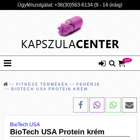
Ügyfélszolgálat: +36(30)563-6134 (9 - 14 óráig)
105
FITNESS TERMÉKEK
FEHÉRJE
BIOTECH USA PROTEIN KRÉM
BioTech USA
BioTech USA Protein krém