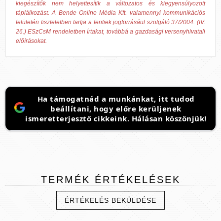
kiegészítők nem helyettesítik a változatos és kiegyensúlyozott
táplálkozást. A Bende Online Média Kft. valamennyi kommunikációs
felületén tiszteletben tartja a fentiek jogforrásául szolgáló 37/2004. (IV.
26.) ESzCsM rendeletben írtakat, továbbá a gazdasági versenyhivatali
előírásokat.
Ha támogatnád a munkánkat, itt tudod
beállítani, hogy előre kerüljenek
ismeretterjesztő cikkeink. Hálásan köszönjük!
TERMÉK
ÉRTÉKELÉSEK
ÉRTÉKELÉS BEKÜLDÉSE