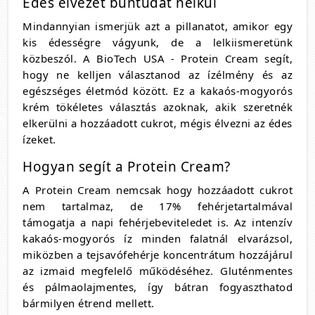
Édes élvezet bűntudat nélkül
Mindannyian ismerjük azt a pillanatot, amikor egy
kis édességre vágyunk, de a lelkiismeretünk
közbeszól. A BioTech USA - Protein Cream segít,
hogy ne kelljen választanod az ízélmény és az
egészséges életmód között. Ez a kakaós-mogyorós
krém tökéletes választás azoknak, akik szeretnék
elkerülni a hozzáadott cukrot, mégis élvezni az édes
ízeket.
Hogyan segít a Protein Cream?
A Protein Cream nemcsak hogy hozzáadott cukrot
nem tartalmaz, de 17% fehérjetartalmával
támogatja a napi fehérjebeviteledet is. Az intenzív
kakaós-mogyorós íz minden falatnál elvarázsol,
miközben a tejsavófehérje koncentrátum hozzájárul
az izmaid megfelelő működéséhez. Gluténmentes
és pálmaolajmentes, így bátran fogyaszthatod
bármilyen étrend mellett.