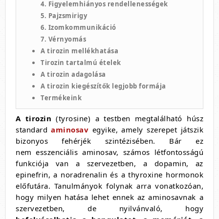
4. Figyelemhiányos rendellenességek
5. Pajzsmirigy
6. Izomkommunikáció
7. Vérnyomás
A tirozin mellékhatása
Tirozin tartalmú ételek
A tirozin adagolása
A tirozin kiegészítők legjobb formája
Termékeink
A tirozin
(tyrosine) a testben megtalálható húsz
standard
aminosav
egyike, amely szerepet játszik
bizonyos fehérjék szintézisében. Bár ez
nem esszenciális aminosav, számos létfontosságú
funkciója van a szervezetben, a dopamin, az
epinefrin, a noradrenalin és a thyroxine hormonok
előfutára. Tanulmányok folynak arra vonatkozóan,
hogy milyen hatása lehet ennek az aminosavnak a
szervezetben, de nyilvánvaló, hogy