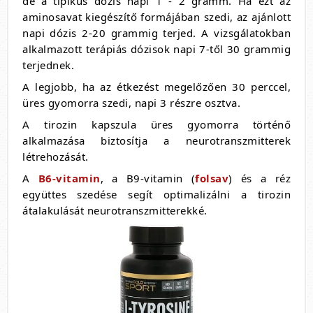
de a tipikus dózis napi 1 - 2 gramm. Ha ezt az
aminosavat kiegészítő formájában szedi, az ajánlott
napi dózis 2-20 grammig terjed. A vizsgálatokban
alkalmazott terápiás dózisok napi 7-től 30 grammig
terjednek.
A legjobb, ha az étkezést megelőzően 30 perccel,
üres gyomorra szedi, napi 3 részre osztva.
A tirozin kapszula üres gyomorra történő
alkalmazása biztosítja a neurotranszmitterek
létrehozását.
A
B6-vitamin
, a B9-vitamin (
folsav
) és a réz
együttes szedése segít optimalizálni a tirozin
átalakulását neurotranszmitterekké.