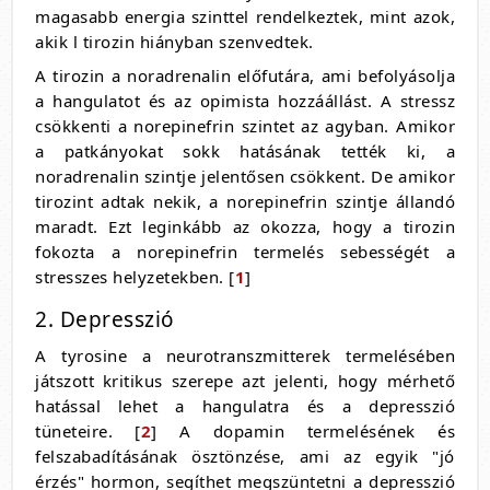
magasabb energia szinttel rendelkeztek, mint azok,
akik l tirozin hiányban szenvedtek.
A tirozin a noradrenalin előfutára, ami befolyásolja
a hangulatot és az opimista hozzáállást. A stressz
csökkenti a norepinefrin szintet az agyban. Amikor
a patkányokat sokk hatásának tették ki, a
noradrenalin szintje jelentősen csökkent. De amikor
tirozint adtak nekik, a norepinefrin szintje állandó
maradt. Ezt leginkább az okozza, hogy a tirozin
fokozta a norepinefrin termelés sebességét a
stresszes helyzetekben. [
1
]
2. Depresszió
A tyrosine a neurotranszmitterek termelésében
játszott kritikus szerepe azt jelenti, hogy mérhető
hatással lehet a hangulatra és a depresszió
tüneteire. [
2
] A dopamin termelésének és
felszabadításának ösztönzése, ami az egyik "jó
érzés" hormon, segíthet megszüntetni a depresszió