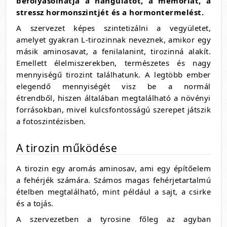
befolyásolhatja a hangulatot, a memóriát, a
stressz hormonszintjét és a hormontermelést.
A szervezet képes szintetizálni a vegyületet,
amelyet gyakran L-tirozinnak neveznek, amikor egy
másik aminosavat, a fenilalanint, tirozinná alakít.
Emellett élelmiszerekben, természetes és nagy
mennyiségű tirozint találhatunk. A legtöbb ember
elegendő mennyiségét visz be a normál
étrendből, hiszen általában megtalálható a növényi
forrásokban, mivel kulcsfontosságú szerepet játszik
a fotoszintézisben.
A tirozin működése
A tirozin egy aromás aminosav, ami egy építőelem
a fehérjék számára. Számos magas fehérjetartalmú
ételben megtalálható, mint például a sajt, a csirke
és a tojás.
A szervezetben a tyrosine főleg az agyban