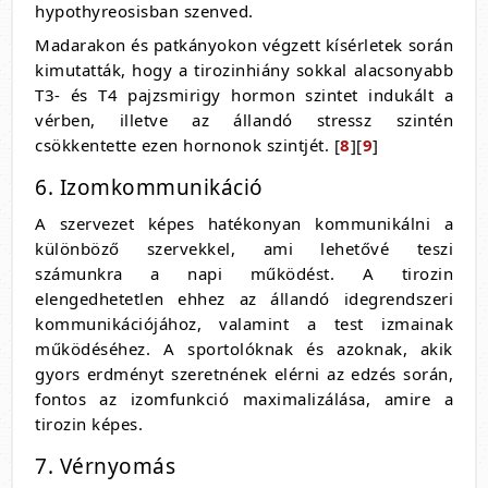
hypothyreosisban szenved.
Madarakon és patkányokon végzett kísérletek során
kimutatták, hogy a tirozinhiány sokkal alacsonyabb
T3- és T4 pajzsmirigy hormon szintet indukált a
vérben, illetve az állandó stressz szintén
csökkentette ezen hornonok szintjét. [
8
][
9
]
6. Izomkommunikáció
A szervezet képes hatékonyan kommunikálni a
különböző szervekkel, ami lehetővé teszi
számunkra a napi működést. A tirozin
elengedhetetlen ehhez az állandó idegrendszeri
kommunikációjához, valamint a test izmainak
működéséhez. A sportolóknak és azoknak, akik
gyors erdményt szeretnének elérni az edzés során,
fontos az izomfunkció maximalizálása, amire a
tirozin képes.
7. Vérnyomás