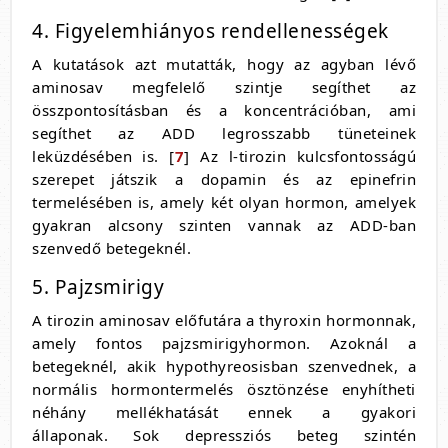
4. Figyelemhiányos rendellenességek
A kutatások azt mutatták, hogy az agyban lévő
aminosav megfelelő szintje segíthet az
összpontosításban és a koncentrációban, ami
segíthet az ADD legrosszabb tüneteinek
leküzdésében is. [
7
] Az l-tirozin kulcsfontosságú
szerepet játszik a dopamin és az epinefrin
termelésében is, amely két olyan hormon, amelyek
gyakran alcsony szinten vannak az ADD-ban
szenvedő betegeknél.
5. Pajzsmirigy
A tirozin aminosav előfutára a thyroxin hormonnak,
amely fontos pajzsmirigyhormon. Azoknál a
betegeknél, akik hypothyreosisban szenvednek, a
normális hormontermelés ösztönzése enyhítheti
néhány mellékhatását ennek a gyakori
állaponak. Sok depressziós beteg szintén