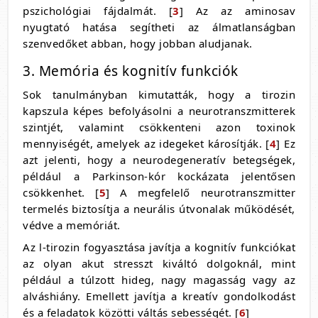
pszichológiai fájdalmát. [
3
] Az az aminosav
nyugtató hatása segítheti az álmatlanságban
szenvedőket abban, hogy jobban aludjanak.
3. Memória és kognitív funkciók
Sok tanulmányban kimutatták, hogy a tirozin
kapszula képes befolyásolni a neurotranszmitterek
szintjét, valamint csökkenteni azon toxinok
mennyiségét, amelyek az idegeket károsítják. [
4
] Ez
azt jelenti, hogy a neurodegeneratív betegségek,
például a Parkinson-kór kockázata jelentősen
csökkenhet. [
5
] A megfelelő neurotranszmitter
termelés biztosítja a neurális útvonalak működését,
védve a memóriát.
Az l-tirozin fogyasztása javítja a kognitív funkciókat
az olyan akut stresszt kiváltó dolgoknál, mint
például a túlzott hideg, nagy magasság vagy az
alváshiány. Emellett javítja a kreatív gondolkodást
és a feladatok közötti váltás sebességét. [
6
]