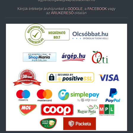
ugyfelszolgalat@kapszulacenter.hu
Kérjük értékelje áruházunkat a
GOOGLE
, a
FACEBOOK
vagy
az
ÁRUKERESŐ
oldalán