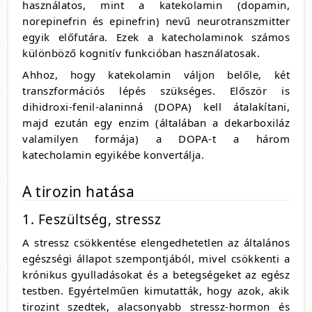
használatos, mint a katekolamin (dopamin,
norepinefrin és epinefrin) nevű neurotranszmitter
egyik előfutára. Ezek a katecholaminok számos
különböző kognitív funkcióban használatosak.
Ahhoz, hogy katekolamin váljon belőle, két
transzformációs lépés szükséges. Először is
dihidroxi-fenil-alaninná (DOPA) kell átalakítani,
majd ezután egy enzim (általában a dekarboxiláz
valamilyen formája) a DOPA-t a három
katecholamin egyikébe konvertálja.
A tirozin hatása
1. Feszültség, stressz
A stressz csökkentése elengedhetetlen az általános
egészségi állapot szempontjából, mivel csökkenti a
krónikus gyulladásokat és a betegségeket az egész
testben. Egyértelműen kimutatták, hogy azok, akik
tirozint szedtek, alacsonyabb stressz-hormon és