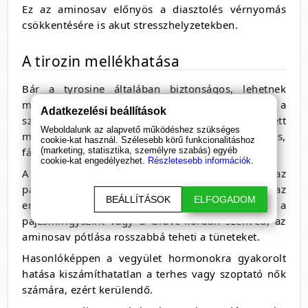
Ez az aminosav előnyös a diasztolés vérnyomás
csökkentésére is akut stresszhelyzetekben.
A tirozin mellékhatása
Bár a tyrosine általában biztonságos, lehetnek
mellékhatások, amikor túl sok tirozin kerül a
Adatkezelési beállítások
szervezetbe és túladagolás alakul ki. A jelentett
Weboldalunk az alapvető működéshez szükséges
mellékhatások közé tartozik az émelygés, fejfájás,
cookie-kat használ. Szélesebb körű funkcionalitáshoz
(marketing, statisztika, személyre szabás) egyéb
fáradtság, gyomorégés és ízületi fájdalom.
cookie-kat engedélyezhet.
Részletesebb információk.
A szervezet tirozint használj a tiroxin, azaz
pajzsmirigyhormon előállítására. Azoknál az
BEÁLLÍTÁSOK
ELFOGADOM
embereknél, akiknél már eleve emelkedett a
pajzsmirigyszint vagy a Grave-kórban szenved, az
aminosav pótlása rosszabbá teheti a tüneteket.
Hasonlóképpen a vegyület hormonokra gyakorolt
hatása kiszámíthatatlan a terhes vagy szoptató nők
számára, ezért kerülendő.