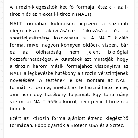
A tirozin-kiegészítők két fő formája létezik - az l-
tirozin és az n-acetil-l-tirozin (NALT).
NALT formában különösen népszerű a központi
idegrendszer aktivitásának fokozására és a
sportteljesítmény fokozására is. A NALT kiváló
forma, mivel nagyon könnyen oldódik vízben, bár
ez az oldhatóság nem jelent biológiai
hozzáférhetőséget. A kutatások azt mutatják, hogy
a tirozin három másik formájához viszonyítva az
NALT a legkevésbé hatékony a tirozin vérszintjének
növelésére. A testének le kell bontani az NALT
formát l-tirozinra, mielőtt az felhasználható lenne,
ami nem egy hatékony folyamat. Egy tanulmány
szerint az NALT 56%-a kiürül, nem pedig l-tirozinra
bomlik.
Ezért az l-tirozin forma ajánlott étrend kiegészítő
formában. Főbb gyártók a Biotech USA és a Scitec.