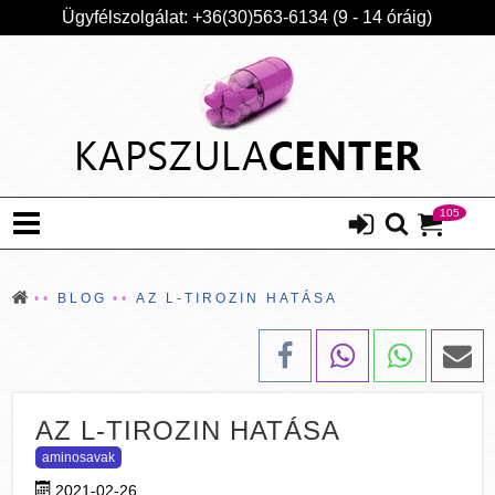
Ügyfélszolgálat: +36(30)563-6134 (9 - 14 óráig)
105
BLOG
AZ L-TIROZIN HATÁSA
AZ L-TIROZIN HATÁSA
aminosavak
2021-02-26