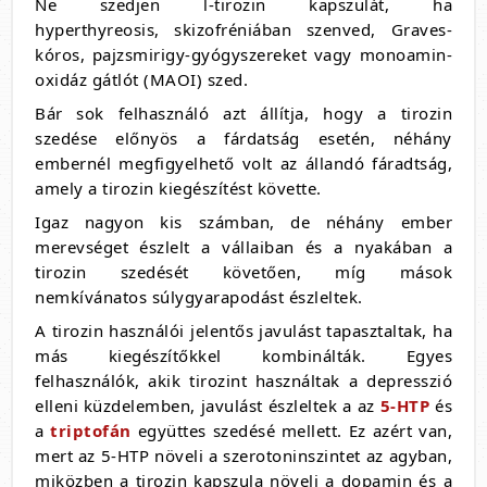
Ne szedjen l-tirozin kapszulát, ha
hyperthyreosis, skizofréniában szenved, Graves-
kóros, pajzsmirigy-gyógyszereket vagy monoamin-
oxidáz gátlót (MAOI) szed.
Bár sok felhasználó azt állítja, hogy a tirozin
szedése előnyös a fárdatság esetén, néhány
embernél megfigyelhető volt az állandó fáradtság,
amely a tirozin kiegészítést követte.
Igaz nagyon kis számban, de néhány ember
merevséget észlelt a vállaiban és a nyakában a
tirozin szedését követően, míg mások
nemkívánatos súlygyarapodást észleltek.
A tirozin használói jelentős javulást tapasztaltak, ha
más kiegészítőkkel kombinálták. Egyes
felhasználók, akik tirozint használtak a depresszió
elleni küzdelemben, javulást észleltek a az
5-HTP
és
a
triptofán
együttes szedésé mellett. Ez azért van,
mert az 5-HTP növeli a szerotoninszintet az agyban,
miközben a tirozin kapszula növeli a dopamin és a