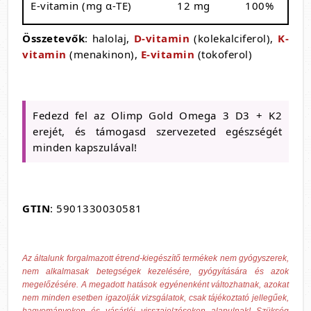
E-vitamin (mg α-TE)
12 mg
100%
Összetevők
: halolaj,
D-vitamin
(kolekalciferol),
K-
vitamin
(menakinon),
E-vitamin
(tokoferol)
Fedezd fel az Olimp Gold Omega 3 D3 + K2
erejét, és támogasd szervezeted egészségét
minden kapszulával!
GTIN
: 5901330030581
Az általunk forgalmazott étrend-kiegészítő termékek nem gyógyszerek,
nem alkalmasak betegségek kezelésére, gyógyítására és azok
megelőzésére. A megadott hatások egyénenként változhatnak, azokat
nem minden esetben igazolják vizsgálatok, csak tájékoztató jellegűek,