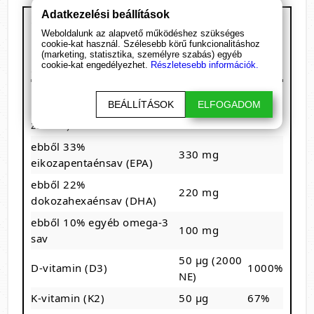
Adatkezelési beállítások
Olimp Gold Omega 3 D3 + K2
Weboldalunk az alapvető működéshez szükséges
Kiszerelés: 60 kapszula
cookie-kat használ. Szélesebb körű funkcionalitáshoz
1 adag: 1 lágyzselatin kapszula
(marketing, statisztika, személyre szabás) egyéb
cookie-kat engedélyezhet.
Részletesebb információk.
60 adagot tartalmaz
Megnevezés
/ 1 kapszula
RDA%
BEÁLLÍTÁSOK
ELFOGADOM
Halolaj (65% omega-3
1000 mg
zsírsav)
ebből 33%
330 mg
eikozapentaénsav (EPA)
ebből 22%
220 mg
dokozahexaénsav (DHA)
ebből 10% egyéb omega-3
100 mg
sav
50 µg (2000
D-vitamin (D3)
1000%
NE)
K-vitamin (K2)
50 µg
67%