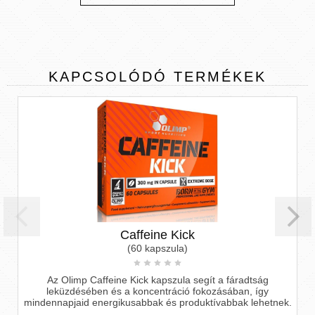
KAPCSOLÓDÓ
TERMÉKEK
Caffeine Kick
(60 kapszula)
limp Caffeine Kick kapszula segít a fáradtság
Élénkítsd
zdésében és a koncentráció fokozásában, így
pjaid energikusabbak és produktívabbak lehetnek.