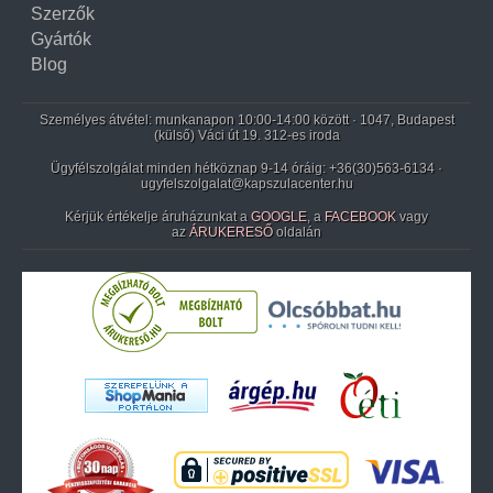
Szerzők
Gyártók
Blog
Személyes átvétel: munkanapon 10:00-14:00 között · 1047, Budapest
(külső) Váci út 19. 312-es iroda
Ügyfélszolgálat minden hétköznap 9-14 óráig:
+36(30)563-6134
·
ugyfelszolgalat@kapszulacenter.hu
Kérjük értékelje áruházunkat a
GOOGLE
, a
FACEBOOK
vagy
az
ÁRUKERESŐ
oldalán