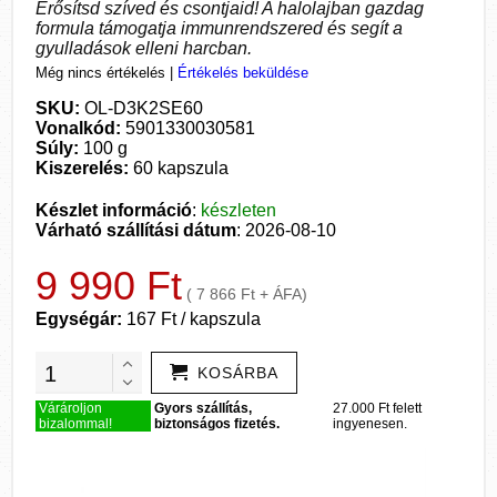
Erősítsd szíved és csontjaid! A halolajban gazdag
formula támogatja immunrendszered és segít a
gyulladások elleni harcban.
Még nincs értékelés
|
Értékelés beküldése
SKU:
OL-D3K2SE60
Vonalkód:
5901330030581
Súly:
100 g
Kiszerelés:
60 kapszula
Készlet információ
:
készleten
Várható szállítási dátum
: 2026-08-10
9 990 Ft
( 7 866 Ft + ÁFA)
Egységár:
167 Ft / kapszula
KOSÁRBA
Várároljon
Gyors szállítás,
27.000 Ft felett
bizalommal!
biztonságos fizetés.
ingyenesen.