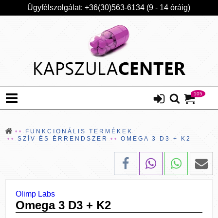
Ügyfélszolgálat: +36(30)563-6134 (9 - 14 óráig)
105
FUNKCIONÁLIS TERMÉKEK
SZÍV ÉS ÉRRENDSZER
OMEGA 3 D3 + K2
Olimp Labs
Omega 3 D3 + K2