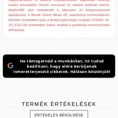
hagyományokon és vásárlói visszajelzéseken alapulnak! Szükség
esetén konzultáljon kezelő orvosával! Az oldalon található étrend-
kiegészítők nem helyettesítik a változatos és kiegyensúlyozott
táplálkozást. A Bende Online Média Kft. valamennyi kommunikációs
felületén tiszteletben tartja a fentiek jogforrásául szolgáló 37/2004. (IV.
26.) ESzCsM rendeletben írtakat, továbbá a gazdasági versenyhivatali
előírásokat.
Ha támogatnád a munkánkat, itt tudod
beállítani, hogy előre kerüljenek
ismeretterjesztő cikkeink. Hálásan köszönjük!
TERMÉK
ÉRTÉKELÉSEK
ÉRTÉKELÉS BEKÜLDÉSE