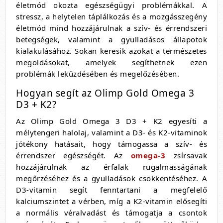
életmód okozta egészségügyi problémákkal. A
stressz, a helytelen táplálkozás és a mozgásszegény
életmód mind hozzájárulnak a szív- és érrendszeri
betegségek, valamint a gyulladásos állapotok
kialakulásához. Sokan keresik azokat a természetes
megoldásokat, amelyek segíthetnek ezen
problémák leküzdésében és megelőzésében.
Hogyan segít az Olimp Gold Omega 3
D3 + K2?
Az Olimp Gold Omega 3 D3 + K2 egyesíti a
mélytengeri halolaj, valamint a D3- és K2-vitaminok
jótékony hatásait, hogy támogassa a szív- és
érrendszer egészségét. Az
omega-3
zsírsavak
hozzájárulnak az érfalak rugalmasságának
megőrzéséhez és a gyulladások csökkentéséhez. A
D3-vitamin segít fenntartani a megfelelő
kalciumszintet a vérben, míg a K2-vitamin elősegíti
a normális véralvadást és támogatja a csontok