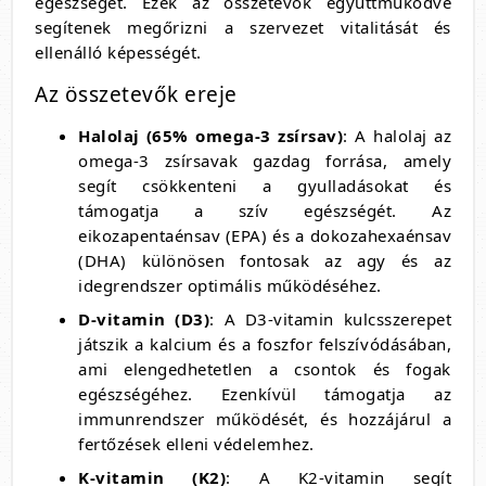
egészségét. Ezek az összetevők együttműködve
segítenek megőrizni a szervezet vitalitását és
ellenálló képességét.
Az összetevők ereje
Halolaj (65% omega-3 zsírsav)
: A halolaj az
omega-3 zsírsavak gazdag forrása, amely
segít csökkenteni a gyulladásokat és
támogatja a szív egészségét. Az
eikozapentaénsav (EPA) és a dokozahexaénsav
(DHA) különösen fontosak az agy és az
idegrendszer optimális működéséhez.
D-vitamin (D3)
: A D3-vitamin kulcsszerepet
játszik a kalcium és a foszfor felszívódásában,
ami elengedhetetlen a csontok és fogak
egészségéhez. Ezenkívül támogatja az
immunrendszer működését, és hozzájárul a
fertőzések elleni védelemhez.
K-vitamin (K2)
: A K2-vitamin segít