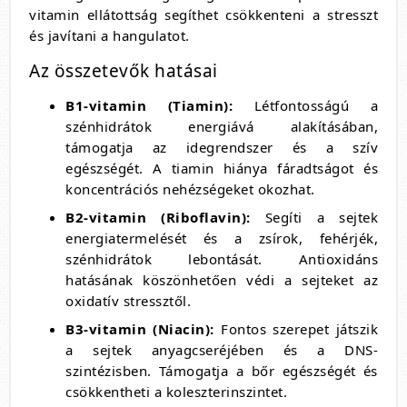
vitamin ellátottság segíthet csökkenteni a stresszt
és javítani a hangulatot.
Az összetevők hatásai
B1-vitamin (Tiamin):
Létfontosságú a
szénhidrátok energiává alakításában,
támogatja az idegrendszer és a szív
egészségét. A tiamin hiánya fáradtságot és
koncentrációs nehézségeket okozhat.
B2-vitamin (Riboflavin):
Segíti a sejtek
energiatermelését és a zsírok, fehérjék,
szénhidrátok lebontását. Antioxidáns
hatásának köszönhetően védi a sejteket az
oxidatív stressztől.
B3-vitamin (Niacin):
Fontos szerepet játszik
a sejtek anyagcseréjében és a DNS-
szintézisben. Támogatja a bőr egészségét és
csökkentheti a koleszterinszintet.