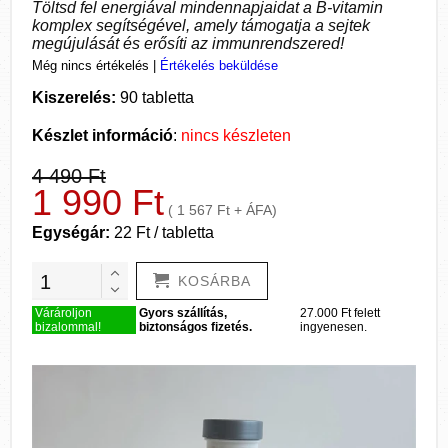
Töltsd fel energiával mindennapjaidat a B-vitamin
komplex segítségével, amely támogatja a sejtek
megújulását és erősíti az immunrendszered!
Még nincs értékelés
|
Értékelés beküldése
Kiszerelés:
90 tabletta
Készlet információ
:
nincs készleten
4 490 Ft
1 990 Ft
( 1 567 Ft + ÁFA)
Egységár:
22 Ft / tabletta
KOSÁRBA
Várároljon
Gyors szállítás,
27.000 Ft felett
bizalommal!
biztonságos fizetés.
ingyenesen.