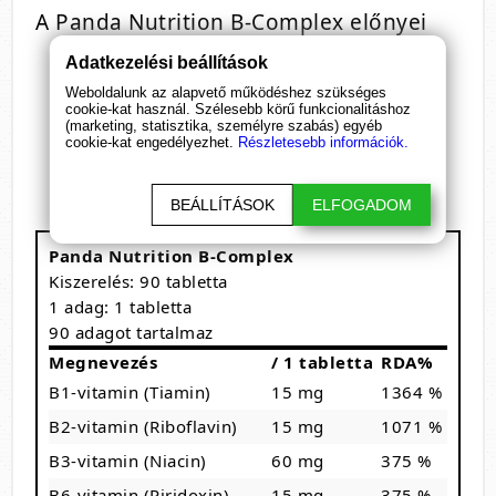
A Panda Nutrition B-Complex előnyei
Adatkezelési beállítások
Támogatja az energia szintet
Erősíti az immunrendszert
Weboldalunk az alapvető működéshez szükséges
cookie-kat használ. Szélesebb körű funkcionalitáshoz
Javítja a mentális teljesítményt
(marketing, statisztika, személyre szabás) egyéb
Csökkenti a stressz és szorongás tüneteit
cookie-kat engedélyezhet.
Részletesebb információk.
Támogatja a bőr, haj és körmök egészségét
BEÁLLÍTÁSOK
ELFOGADOM
Panda Nutrition B-Complex
Kiszerelés: 90 tabletta
1 adag: 1 tabletta
90 adagot tartalmaz
Megnevezés
/ 1 tabletta
RDA%
B1-vitamin (Tiamin)
15 mg
1364 %
B2-vitamin (Riboflavin)
15 mg
1071 %
B3-vitamin (Niacin)
60 mg
375 %
B6-vitamin (Piridoxin)
15 mg
375 %