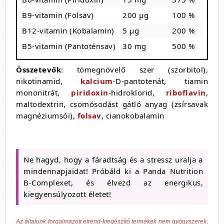
B9-vitamin (Folsav)
200 µg
100 %
B12-vitamin (Kobalamin)
5 µg
200 %
B5-vitamin (Pantoténsav)
30 mg
500 %
Összetevők
: tömegnövelő szer (szorbitol),
nikotinamid,
kalcium
-D-pantotenát, tiamin
mononitrát,
piridoxin
-hidroklorid,
riboflavin
,
maltodextrin, csomósodást gátló anyag (zsírsavak
magnéziumsói),
folsav
, cianokobalamin
Ne hagyd, hogy a fáradtság és a stressz uralja a
mindennapjaidat! Próbáld ki a Panda Nutrition
B-Complexet, és élvezd az energikus,
kiegyensúlyozott életet!
Az általunk forgalmazott étrend-kiegészítő termékek nem gyógyszerek,