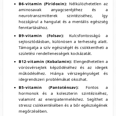
B6-vitamin (Piridoxin):
Nélkülözhetetlen az
aminosavak anyagcseréjéhez és a
neurotranszmitterek szintéziséhez, így
hozzájárul a hangulat és a mentális egészség
fenntartásához.
B9-vitamin (Folsav):
Kulcsfontosságú a
sejtosztódásban, különösen a terhesség alatt.
Támogatja a szív egészségét és csökkentheti a
születési rendellenességek kockázatát.
B12-vitamin (Kobalamin):
Elengedhetetlen a
vörösvérsejtek képződéséhez és az idegek
működéséhez. Hiánya vérszegénységet és
idegrendszeri problémákat okozhat.
B5-vitamin (Pantoténsav):
Fontos a
hormonok és a koleszterin szintéziséhez,
valamint az energiatermeléshez. Segíthet a
stressz csökkentésében és a bőr egészségének
megőrzésében.