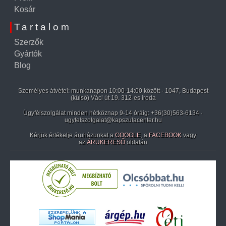
Kosár
Tartalom
Szerzők
Gyártók
Blog
Személyes átvétel: munkanapon 10:00-14:00 között · 1047, Budapest
(külső) Váci út 19. 312-es iroda
Ügyfélszolgálat minden hétköznap 9-14 óráig:
+36(30)563-6134
·
ugyfelszolgalat@kapszulacenter.hu
Kérjük értékelje áruházunkat a
GOOGLE
, a
FACEBOOK
vagy
az
ÁRUKERESŐ
oldalán