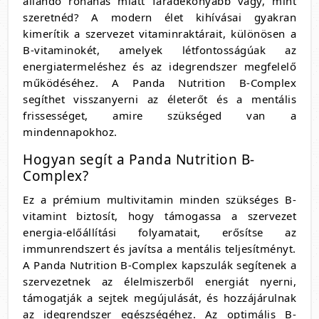
állandó rohanás miatt fáradékonyabb vagy, mint
szeretnéd? A modern élet kihívásai gyakran
kimerítik a szervezet vitaminraktárait, különösen a
B-vitaminokét, amelyek létfontosságúak az
energiatermeléshez és az idegrendszer megfelelő
működéséhez. A Panda Nutrition B-Complex
segíthet visszanyerni az életerőt és a mentális
frissességet, amire szükséged van a
mindennapokhoz.
Hogyan segít a Panda Nutrition B-
Complex?
Ez a prémium multivitamin minden szükséges B-
vitamint biztosít, hogy támogassa a szervezet
energia-előállítási folyamatait, erősítse az
immunrendszert és javítsa a mentális teljesítményt.
A Panda Nutrition B-Complex kapszulák segítenek a
szervezetnek az élelmiszerből energiát nyerni,
támogatják a sejtek megújulását, és hozzájárulnak
az idegrendszer egészségéhez. Az optimális B-