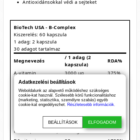
Antioxidánsokkal védi a sejteket
BioTech USA - B-Complex
Kiszerelés: 60 kapszula
1 adag: 2 kapszula
30 adagot tartalmaz
/ 1 adag (2
Megnevezés
RDA%
kapszula)
A-vitamin
3000 µg
375%
C-vitamin
Adatkezelési beállítások
500 mg
625%
Weboldalunk az alapvető működéshez szükséges
D-vitamin
10 µg
200%
cookie-kat használ. Szélesebb körű funkcionalitáshoz
(marketing, statisztika, személyre szabás) egyéb
E-vitamin
67 µg
558%
cookie-kat engedélyezhet.
Részletesebb információk.
B1 vitamin
75 mg
6818%
B2-vitamin
40 mg
2858%
BEÁLLÍTÁSOK
ELFOGADOM
Niacin (B3-vitamin)
75 mg
469%