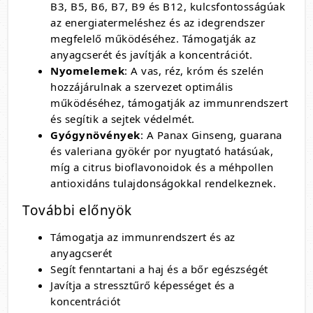
B3, B5, B6, B7, B9 és B12, kulcsfontosságúak
az energiatermeléshez és az idegrendszer
megfelelő működéséhez. Támogatják az
anyagcserét és javítják a koncentrációt.
Nyomelemek
: A vas, réz, króm és szelén
hozzájárulnak a szervezet optimális
működéséhez, támogatják az immunrendszert
és segítik a sejtek védelmét.
Gyógynövények
: A Panax Ginseng, guarana
és valeriana gyökér por nyugtató hatásúak,
míg a citrus bioflavonoidok és a méhpollen
antioxidáns tulajdonságokkal rendelkeznek.
További előnyök
Támogatja az immunrendszert és az
anyagcserét
Segít fenntartani a haj és a bőr egészségét
Javítja a stressztűrő képességet és a
koncentrációt