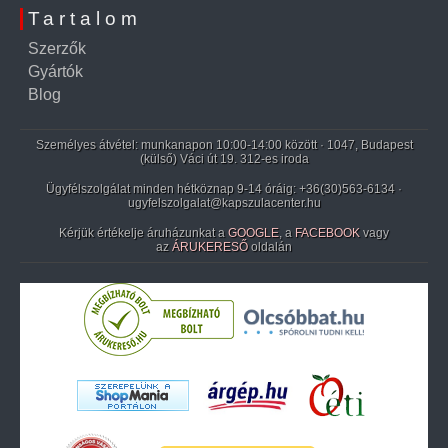
Tartalom
Szerzők
Gyártók
Blog
Személyes átvétel: munkanapon 10:00-14:00 között · 1047, Budapest
(külső) Váci út 19. 312-es iroda
Ügyfélszolgálat minden hétköznap 9-14 óráig:
+36(30)563-6134
·
ugyfelszolgalat@kapszulacenter.hu
Kérjük értékelje áruházunkat a
GOOGLE
, a
FACEBOOK
vagy
az
ÁRUKERESŐ
oldalán