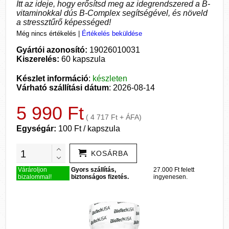
Itt az ideje, hogy erősítsd meg az idegrendszered a B-
vitaminokkal dús B-Complex segítségével, és növeld
a stressztűrő képességed!
Még nincs értékelés
|
Értékelés beküldése
Gyártói azonosító:
19026010031
Kiszerelés:
60 kapszula
Készlet információ
:
készleten
Várható szállítási dátum
: 2026-08-14
5 990 Ft
( 4 717 Ft + ÁFA)
Egységár:
100 Ft / kapszula
KOSÁRBA
Várároljon
Gyors szállítás,
27.000 Ft felett
bizalommal!
biztonságos fizetés.
ingyenesen.