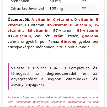
Méhpollen
50 mg
**
Citrus bioflavonoid
100 mg
**
Összetevők
:
A-vitamin
,
C-vitamin
,
D-vitamin
,
E-
vitamin
, B1-vitamin,
B2-vitamin
,
B3-vitamin
,
B5-
vitamin
,
B6-vitamin
, B7-vitamin,
B9-vitamin
,
B12-vitamin
, vas, réz,
króm
, szelén,
guarana
,
valeriana gyökér por, Panax
Ginseng
gyökér por,
édesgyökérpor, méhpollen, citrus bioflavonoid.
Válaszd a BioTech USA - B-Complex-et, és
támogasd az idegrendszeredet és az
anyagcserédet a legjobb vitaminokkal és
ásványi anyagokkal!
Az általunk forgalmazott étrend-kiegészítő termékek nem gyógyszerek,
nem alkalmasak betegségek kezelésére, gyógyítására és azok
megelőzésére. A megadott hatások egyénenként változhatnak, azokat