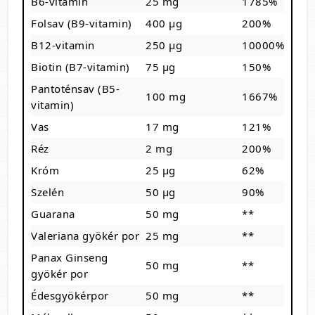
B6-vitamin
25 mg
1785%
Folsav (B9-vitamin)
400 µg
200%
B12-vitamin
250 µg
10000%
Biotin (B7-vitamin)
75 µg
150%
Pantoténsav (B5-
100 mg
1667%
vitamin)
Vas
17 mg
121%
Réz
2 mg
200%
Króm
25 µg
62%
Szelén
50 µg
90%
Guarana
50 mg
**
Valeriana gyökér por
25 mg
**
Panax Ginseng
50 mg
**
gyökér por
Édesgyökérpor
50 mg
**