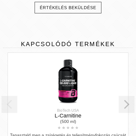
ÉRTÉKELÉS BEKÜLDÉSE
KAPCSOLÓDÓ
TERMÉKEK
BioTech USA
L-Carnitine
(500 ml)
Tapasztald meg a zsírégetés és teljesítményfokozás csúcsát