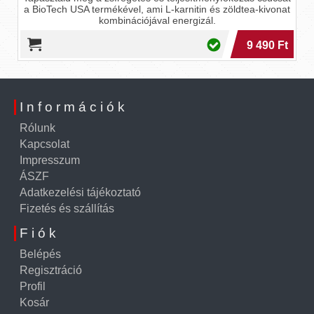
a BioTech USA termékével, ami L-karnitin és zöldtea-kivonat
kombinációjával energizál.
9 490 Ft
Információk
Rólunk
Kapcsolat
Impresszum
ÁSZF
Adatkezelési tájékoztató
Fizetés és szállítás
Fiók
Belépés
Regisztráció
Profil
Kosár