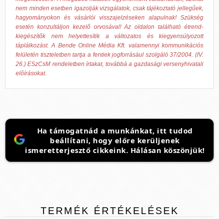
nem minden esetben igazolják vizsgálatok, csak tájékoztató jellegűek,
hagyományokon és vásárlói visszajelzéseken alapulnak! Szükség
esetén konzultáljon kezelő orvosával! Az oldalon található étrend-
kiegészítők nem helyettesítik a változatos és kiegyensúlyozott
táplálkozást. A Bende Online Média Kft. valamennyi kommunikációs
felületén tiszteletben tartja a fentiek jogforrásául szolgáló 37/2004. (IV.
26.) ESzCsM rendeletben írtakat, továbbá a gazdasági versenyhivatali
előírásokat.
Ha támogatnád a munkánkat, itt tudod
beállítani, hogy előre kerüljenek
ismeretterjesztő cikkeink. Hálásan köszönjük!
TERMÉK
ÉRTÉKELÉSEK