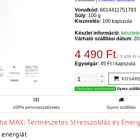
Vonalkód:
6014411751783
Súly:
100 g
Kiszerelés:
100 kapszula
Készlet információ
:
készlet
Várható szállítási dátum
: 2
4 490 Ft
( 3 535 Ft 
Egységár:
45 Ft / kapszula
KOSÁR
Várároljon bizalommal!
Gyors szállít
100% pénzvisszafizetés
Gyors szállítás
ha MAX: Természetes Stresszoldás és Energ
 energiát