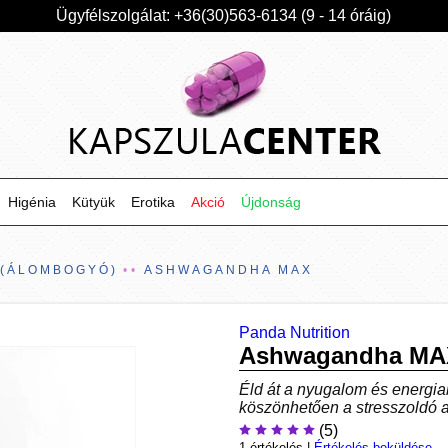
Ügyfélszolgálat: +36(30)563-6134 (9 - 14 óráig)
Higénia
Kütyük
Erotika
Akció
Újdonság
(ÁLOMBOGYÓ)
ASHWAGANDHA MAX
Panda Nutrition
Ashwagandha MA
Éld át a nyugalom és energi
köszönhetően a stresszoldó 
(5)
1 értékelés
|
Értékelés beküldése