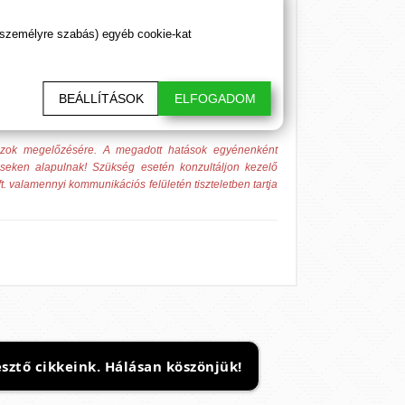
nergizálás erejét!
 személyre szabás) egyéb cookie-kat
BEÁLLÍTÁSOK
ELFOGADOM
 azok megelőzésére. A megadott hatások egyénenként
éseken alapulnak! Szükség esetén konzultáljon kezelő
t. valamennyi kommunikációs felületén tiszteletben tartja
sztő cikkeink. Hálásan köszönjük!