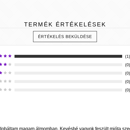
TERMÉK
ÉRTÉKELÉSEK
ÉRTÉKELÉS BEKÜLDÉSE
(1
(0
(0
(0
(0
 dobáltam magam álmomban. Kevésbé vagyok feszült mióta sz