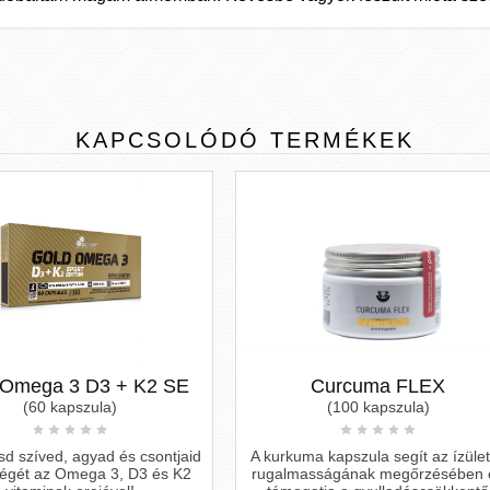
KAPCSOLÓDÓ
TERMÉKEK
Curcuma FLEX
Ashwagandha
(100 kapszula)
(60 kapszula)
kuma kapszula segít az ízületek
Az ashwagandha segít a stre
lmasságának megőrzésében és
csökkentésében és támogatj