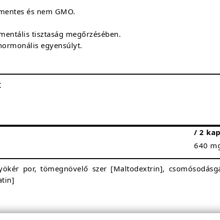
rmentes és nem GMO.
 mentális tisztaság megőrzésében.
hormonális egyensúlyt.
X
/ 2 ka
640 m
ökér por, tömegnövelő szer [Maltodextrin], csomósodásgá
atin]