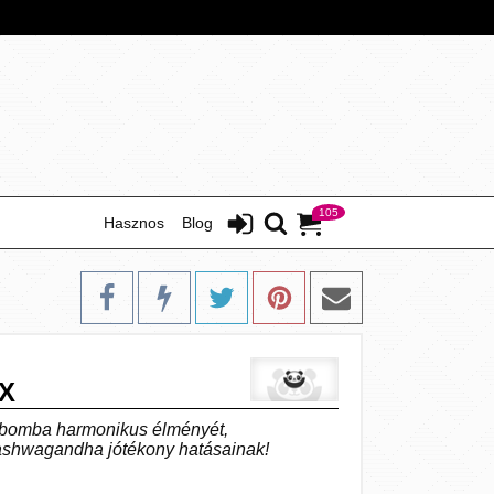
105
Hasznos
Blog
X
abomba harmonikus élményét,
ashwagandha jótékony hatásainak!