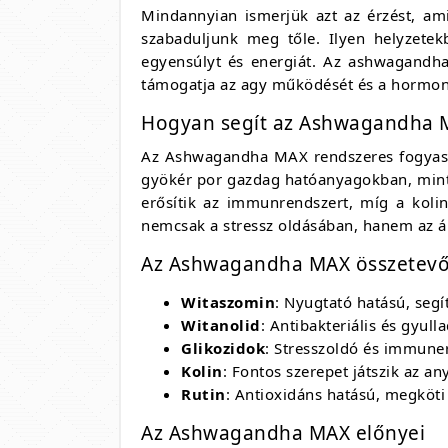
Mindannyian ismerjük azt az érzést, ami
szabaduljunk meg tőle. Ilyen helyzete
egyensúlyt és energiát. Az ashwagandh
támogatja az agy működését és a hormoná
Hogyan segít az Ashwagandha 
Az Ashwagandha MAX rendszeres fogyaszt
gyökér por gazdag hatóanyagokban, mint 
erősítik az immunrendszert, míg a kol
nemcsak a stressz oldásában, hanem az ált
Az Ashwagandha MAX összetevő
Witaszomin
: Nyugtató hatású, segí
Witanolid
: Antibakteriális és gyu
Glikozidok
: Stresszoldó és immuner
Kolin
: Fontos szerepet játszik az 
Rutin
: Antioxidáns hatású, megköti 
Az Ashwagandha MAX előnyei