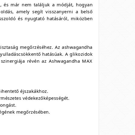
nk, és már nem találjuk a módját, hogyan
dás, amely segít visszanyerni a belső
esszoldó és nyugtató hatásáról, miközben
 tisztaság megőrzéséhez. Az ashwagandha
yulladáscsökkentő hatásúak. A glikozidok
k szinergiája révén az Ashwagandha MAX
 pihentető éjszakákhoz.
természetes védekezőképességét.
rongást.
zségének megőrzésében.