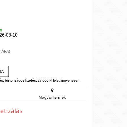
en
026-08-10
+ ÁFA)
BA
ás, biztonságos fizetés.
27.000 Ft felett ingyenesen.
Magyar termék
etizálás