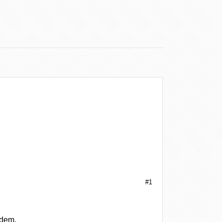
)
)
)
)
)
#1
edem.