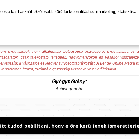
a MAX-ot, és tapasztald meg a természetes stresszoldás és e
kie-kat használ. Szélesebb körű funkcionalitáshoz (marketing, statisztika,
ek nem gyógyszerek, nem alkalmasak betegségek kezelésére, gyógyítására és
izsgálatok, csak tájékoztató jellegűek, hagyományokon és vásárlói visszajelz
elyettesítik a változatos és kiegyensúlyozott táplálkozást. A Bende Online Média Kf
 rendeletben írtakat, továbbá a gazdasági versenyhivatali előírásokat.
Gyógynövény:
Ashwagandha
t tudod beállítani, hogy előre kerüljenek ismeretterje