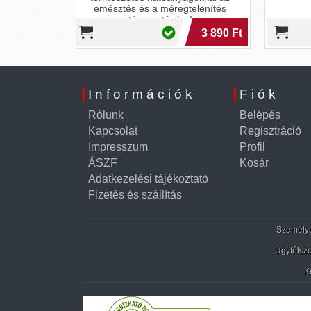
vitaminok erejével!
tá
gtelenítés
ra!
3 890 Ft
7 490 Ft
Információk
Fiók
Rólunk
Belépés
Kapcsolat
Regisztráció
Impresszum
Profil
ÁSZF
Kosár
Adatkezelési tájékoztató
Fizetés és szállítás
Személyes
Ügyfélszo
K