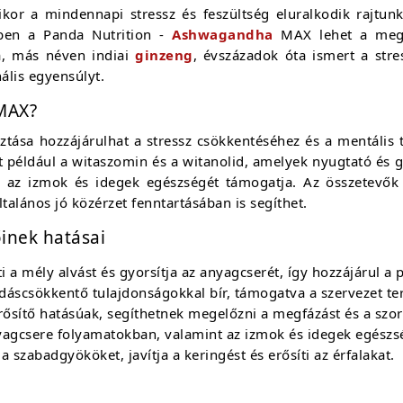
kor a mindennapi stressz és feszültség eluralkodik rajtu
kben a Panda Nutrition -
Ashwagandha
MAX lehet a megol
a, más néven indiai
ginzeng
, évszázadok óta ismert a str
lis egyensúlyt.
MAX?
ása hozzájárulhat a stressz csökkentéséhez és a mentális
például a witaszomin és a witanolid, amelyek nyugtató és g
in az izmok és idegek egészségét támogatja. Az összetevő
alános jó közérzet fenntartásában is segíthet.
inek hatásai
ti a mély alvást és gyorsítja az anyagcserét, így hozzájárul a
lladáscsökkentő tulajdonságokkal bír, támogatva a szervezet 
ősítő hatásúak, segíthetnek megelőzni a megfázást és a szo
anyagcsere folyamatokban, valamint az izmok és idegek egés
a szabadgyököket, javítja a keringést és erősíti az érfalakat.