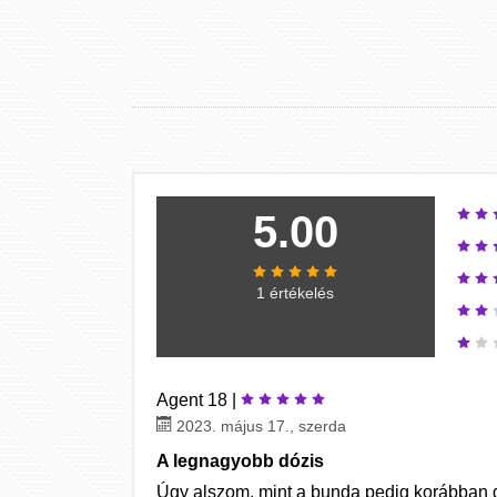
5.00
1 értékelés
Agent 18 |
2023. május 17., szerda
A legnagyobb dózis
Úgy alszom, mint a bunda pedig korábban