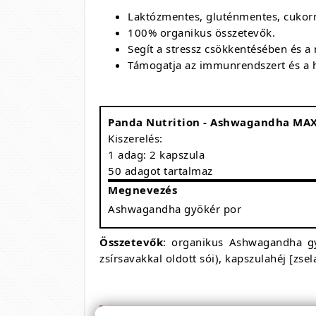
Laktózmentes, gluténmentes, cuko
100% organikus összetevők.
Segít a stressz csökkentésében és a
Támogatja az immunrendszert és a 
Panda Nutrition - Ashwagandha MA
Kiszerelés:
1 adag: 2 kapszula
50 adagot tartalmaz
Megnevezés
Ashwagandha gyökér por
Összetevők
: organikus Ashwagandha gy
zsírsavakkal oldott sói), kapszulahéj [zsel