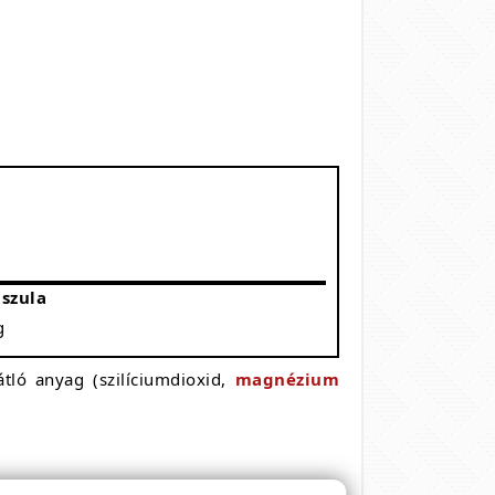
pszula
g
tló anyag (szilíciumdioxid,
magnézium