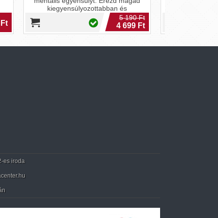
agad
vizelési panaszokat és óvd meg
prosztatád egészségét a díjnyertes
190 Ft
kapszulával!
9 990 Ft
99 Ft
2-es iroda
center.hu
án