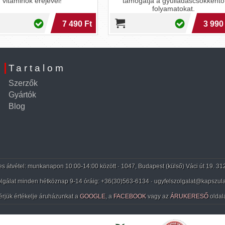
mogatja a gyulladáscsökkentő
mentális egyensúlyt. Érezd m
folyamatokat.
kiegyensúlyozottabban és
energikusabban!
5 
3 990 Ft
4 6
Tartalom
Szerzők
Gyártók
Blog
 átvétel: munkanapon 10:00-14:00 között · 1047, Budapest (külső) Váci út 19. 31
lgálat minden hétköznap 9-14 óráig:
+36(30)563-6134
· ugyfelszolgalat@kapszula
érjük értékelje áruházunkat a
GOOGLE
, a
FACEBOOK
vagy az
ÁRUKERESŐ
oldal