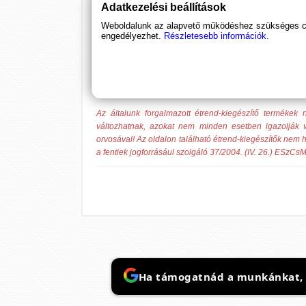
Válaszd a Panda Nutrition - Ashwagandh
Adatkezelési beállítások
Weboldalunk az alapvető működéshez szükséges coo
engedélyezhet.
Részletesebb információk.
GTIN
: 6014411751783
Az általunk forgalmazott étrend-kiegészítő termék
változhatnak, azokat nem minden esetben igazolják v
orvosával! Az oldalon található étrend-kiegészítők nem h
a fentiek jogforrásául szolgáló 37/2004. (IV. 26.) ESzCsM
Ha támogatnád a munkánkat, it