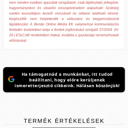
nem minden esetben igazolják vizsgálatok, csak tájékoztató jellegűek,
hagyományokon és vásárlói visszajelzéseken alapulnak! Szükség
esetén konzultáljon kezelő orvosával! Az oldalon található étrend-
kiegészítők nem helyettesítik a változatos és kiegyensúlyozott
táplálkozást. A Bende Online Média Kft. valamennyi kommunikációs
felületén tiszteletben tartja a fentiek jogforrásául szolgáló 37/2004. (IV.
26.) ESzCsM rendeletben írtakat, továbbá a gazdasági versenyhivatali
előírásokat.
Ha támogatnád a munkánkat, itt tudod
beállítani, hogy előre kerüljenek
ismeretterjesztő cikkeink. Hálásan köszönjük!
TERMÉK
ÉRTÉKELÉSEK