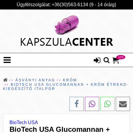
Ügyfélszolgálat: +36(30)563-6134 (9 - 14 óráig)
105
ÁSVÁNYI ANYAG
KRÓM
BIOTECH USA GLUCOMANNAN + KRÓM ÉTREND-
KIEGÉSZÍTŐ ITALPOR
BioTech USA
BioTech USA Glucomannan +