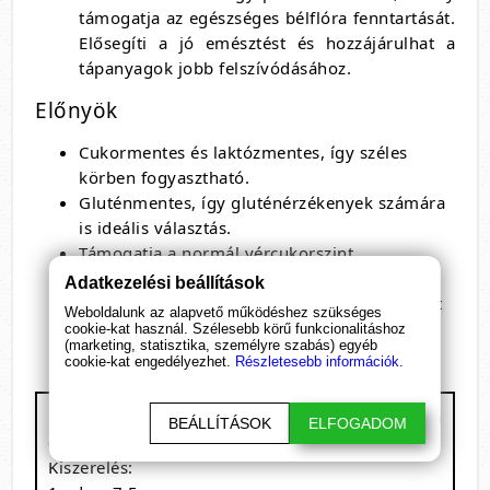
támogatja az egészséges bélflóra fenntartását.
Elősegíti a jó emésztést és hozzájárulhat a
tápanyagok jobb felszívódásához.
Előnyök
Cukormentes és laktózmentes, így széles
körben fogyasztható.
Gluténmentes, így gluténérzékenyek számára
is ideális választás.
Támogatja a normál vércukorszint
fenntartását.
Adatkezelési beállítások
Segíthet a testsúlycsökkentésben csökkentett
Weboldalunk az alapvető működéshez szükséges
energiatartalmú étrend mellett.
cookie-kat használ. Szélesebb körű funkcionalitáshoz
(marketing, statisztika, személyre szabás) egyéb
cookie-kat engedélyezhet.
Részletesebb információk.
BioTech USA - Glucomannan + Chromium
BEÁLLÍTÁSOK
ELFOGADOM
étrend-kiegészítő italpor
Kiszerelés: