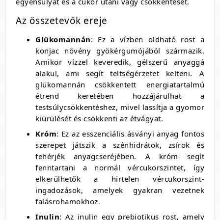
egyensúlyát és a cukor utáni vágy csökkentését.
Az összetevők ereje
Glükomannán
: Ez a vízben oldható rost a
konjac növény gyökérgumójából származik.
Amikor vízzel keveredik, gélszerű anyaggá
alakul, ami segít teltségérzetet kelteni. A
glükomannán csökkentett energiatartalmú
étrend keretében hozzájárulhat a
testsúlycsökkentéshez, mivel lassítja a gyomor
kiürülését és csökkenti az étvágyat.
Króm
: Ez az esszenciális ásványi anyag fontos
szerepet játszik a szénhidrátok, zsírok és
fehérjék anyagcseréjében. A króm segít
fenntartani a normál vércukorszintet, így
elkerülhetők a hirtelen vércukorszint-
ingadozások, amelyek gyakran vezetnek
falásrohamokhoz.
Inulin
: Az inulin egy prebiotikus rost, amely