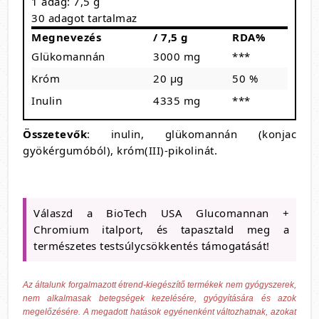
1 adag: 7,5 g
30 adagot tartalmaz
Megnevezés
/ 7,5 g
RDA%
Glükomannán
3000 mg
***
Króm
20 µg
50 %
Inulin
4335 mg
***
Összetevők
: inulin, glükomannán (konjac
gyökérgumóból), króm(III)-pikolinát.
Válaszd a BioTech USA Glucomannan +
Chromium italport, és tapasztald meg a
természetes testsúlycsökkentés támogatását!
Az általunk forgalmazott étrend-kiegészítő termékek nem gyógyszerek,
nem alkalmasak betegségek kezelésére, gyógyítására és azok
megelőzésére. A megadott hatások egyénenként változhatnak, azokat