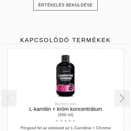
ÉRTÉKELÉS BEKÜLDÉSE
KAPCSOLÓDÓ
TERMÉKEK
BioTech USA
L-karnitin + króm koncentrátum
(500 ml)
Pörgesd fel az edzésed az L-Carnitine + Chrome