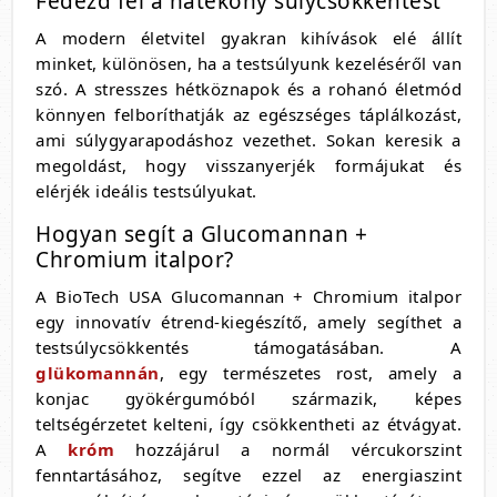
Fedezd fel a hatékony súlycsökkentést
A modern életvitel gyakran kihívások elé állít
minket, különösen, ha a testsúlyunk kezeléséről van
szó. A stresszes hétköznapok és a rohanó életmód
könnyen felboríthatják az egészséges táplálkozást,
ami súlygyarapodáshoz vezethet. Sokan keresik a
megoldást, hogy visszanyerjék formájukat és
elérjék ideális testsúlyukat.
Hogyan segít a Glucomannan +
Chromium italpor?
A BioTech USA Glucomannan + Chromium italpor
egy innovatív étrend-kiegészítő, amely segíthet a
testsúlycsökkentés támogatásában. A
glükomannán
, egy természetes rost, amely a
konjac gyökérgumóból származik, képes
teltségérzetet kelteni, így csökkentheti az étvágyat.
A
króm
hozzájárul a normál vércukorszint
fenntartásához, segítve ezzel az energiaszint