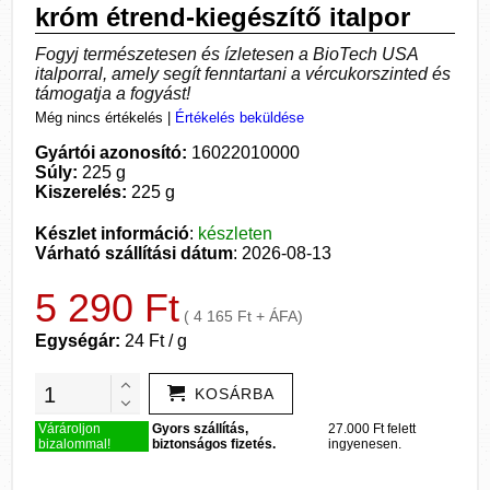
króm étrend-kiegészítő italpor
Fogyj természetesen és ízletesen a BioTech USA
italporral, amely segít fenntartani a vércukorszinted és
támogatja a fogyást!
Még nincs értékelés
|
Értékelés beküldése
Gyártói azonosító:
16022010000
Súly:
225 g
Kiszerelés:
225 g
Készlet információ
:
készleten
Várható szállítási dátum
: 2026-08-13
5 290 Ft
( 4 165 Ft + ÁFA)
Egységár:
24 Ft / g
KOSÁRBA
Várároljon
Gyors szállítás,
27.000 Ft felett
bizalommal!
biztonságos fizetés.
ingyenesen.