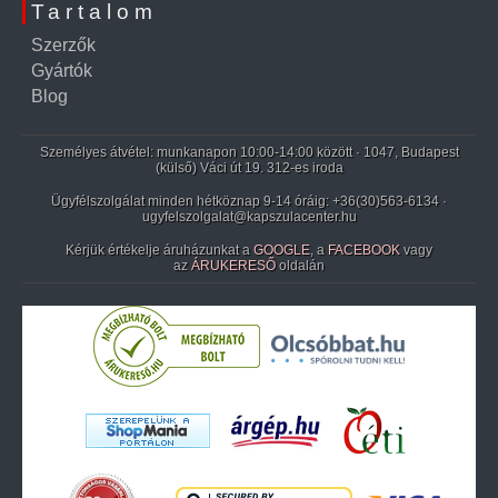
Tartalom
Szerzők
Gyártók
Blog
Személyes átvétel: munkanapon 10:00-14:00 között · 1047, Budapest
(külső) Váci út 19. 312-es iroda
Ügyfélszolgálat minden hétköznap 9-14 óráig:
+36(30)563-6134
·
ugyfelszolgalat@kapszulacenter.hu
Kérjük értékelje áruházunkat a
GOOGLE
, a
FACEBOOK
vagy
az
ÁRUKERESŐ
oldalán