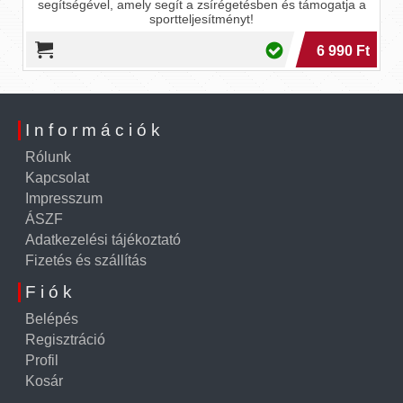
segítségével, amely segít a zsírégetésben és támogatja a
sportteljesítményt!
6 990 Ft
Információk
Rólunk
Kapcsolat
Impresszum
ÁSZF
Adatkezelési tájékoztató
Fizetés és szállítás
Fiók
Belépés
Regisztráció
Profil
Kosár