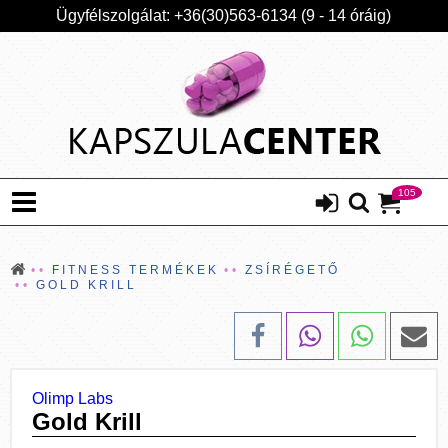
Ügyfélszolgálat: +36(30)563-6134 (9 - 14 óráig)
105
FITNESS TERMÉKEK
ZSÍRÉGETŐ
GOLD KRILL
Olimp Labs
Gold Krill