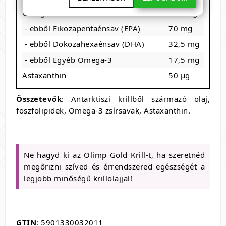
Omega-3 zsírsavak
120 mg
- ebből Eikozapentaénsav (EPA)
70 mg
- ebből Dokozahexaénsav (DHA)
32,5 mg
- ebből Egyéb Omega-3
17,5 mg
Astaxanthin
50 µg
Összetevők
: Antarktiszi krillből származó olaj,
foszfolipidek, Omega-3 zsírsavak, Astaxanthin.
Ne hagyd ki az Olimp Gold Krill-t, ha szeretnéd
megőrizni szíved és érrendszered egészségét a
legjobb minőségű krillolajjal!
GTIN
: 5901330032011