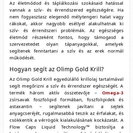
Az életmódod és táplálkozási szokásaid hatással
vannak a szív- és érrendszered egészségére. Ha
nem fogyasztasz elegendő mélytengeri halat vagy
rákokat, akkor nagyobb eséllyel alakulhatnak ki
szív- és érrendszeri problémák. Az egészséges
életmód részeként fontos, hogy támogasd a
szervezetedet olyan tápanyagokkal, amelyek
segítenek fenntartani a szív és az erek normál
működését.
Hogyan segít az Olimp Gold Krill?
Az Olimp Gold Krill egyedülálló krillolaj tartalmával
segít megőrizni a szív és érrendszer egészségét. A
termék három aktív összetevője –
Omega-3
zsírsavak foszfolipid formában, foszfolipidek és
astaxantin – segítenek javítani a sejtek
anyagcseréjét, rugalmasabbá teszik az érfalakat, és
csökkentik a vérrögök kialakulásának kockázatát. A
Flow Caps Liquid Technology™ biztosítja a