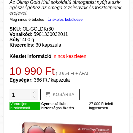
Az Olimp Gold Krill sokoldalú támogatást nyújt a szív
egészségéhez az omega-3 zsírsavak és foszfolipidek
erejével.
Még nincs értékelés
|
Értékelés beküldése
SKU:
OL-GOLDKr30
Vonalkód:
5901330032011
Súly:
400 g
Kiszerelés:
30 kapszula
Készlet információ
:
nincs készleten
10 990 Ft
( 8 654 Ft + ÁFA)
Egységár:
366 Ft / kapszula
KOSÁRBA
Várároljon
Gyors szállítás,
27.000 Ft felett
bizalommal!
biztonságos fizetés.
ingyenesen.