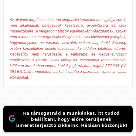
Az általunk forgalmazott étrend-kiegészítő termékek nem gyógyszerek,
nem alkalmasak betegségek kezelésére, gyógyítására és azok
megelőzésére. A megadott hatások egyénenként változhatnak, azokat
nem minden esetben igazolják vizsgálatok, csak tájékoztató jellegűek,
hagyományokon és vásárlói visszajelzéseken alapulnak! Szükség
esetén konzultáljon kezelő orvosával! Az oldalon található étrend-
kiegészítők nem helyettesítik a változatos és kiegyensúlyozott
táplálkozást. A Bende Online Média Kft. valamennyi kommunikációs
felületén tiszteletben tartja a fentiek jogforrásául szolgáló 37/2004. (IV.
26.) ESzCsM rendeletben írtakat, továbbá a gazdasági versenyhivatali
előírásokat.
Ha támogatnád a munkánkat, itt tudod
beállítani, hogy előre kerüljenek
ismeretterjesztő cikkeink. Hálásan köszönjük!