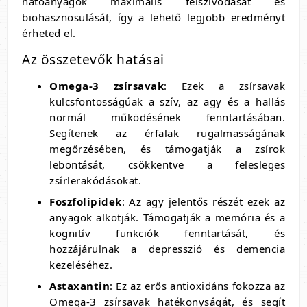
hatóanyagok maximális felszívódását és
biohasznosulását, így a lehető legjobb eredményt
érheted el.
Az összetevők hatásai
Omega-3 zsírsavak
: Ezek a zsírsavak
kulcsfontosságúak a szív, az agy és a hallás
normál működésének fenntartásában.
Segítenek az érfalak rugalmasságának
megőrzésében, és támogatják a zsírok
lebontását, csökkentve a felesleges
zsírlerakódásokat.
Foszfolipidek
: Az agy jelentős részét ezek az
anyagok alkotják. Támogatják a memória és a
kognitív funkciók fenntartását, és
hozzájárulnak a depresszió és demencia
kezeléséhez.
Astaxantin
: Ez az erős antioxidáns fokozza az
Omega-3 zsírsavak hatékonyságát, és segít