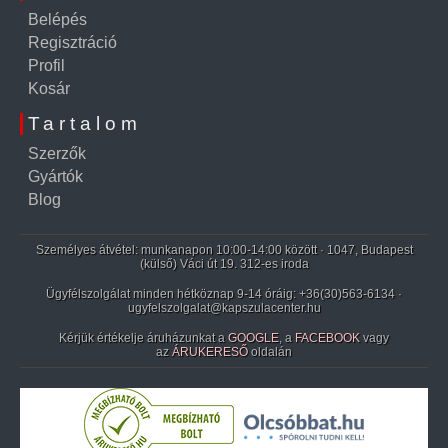
Belépés
Regisztráció
Profil
Kosár
Tartalom
Szerzők
Gyártók
Blog
Személyes átvétel: munkanapon 10:00-14:00 között · 1047, Budapest
(külső) Váci út 19. 312-es iroda
Ügyfélszolgálat minden hétköznap 9-14 óráig:
+36(30)563-6134
·
ugyfelszolgalat@kapszulacenter.hu
Kérjük értékelje áruházunkat a
GOOGLE
, a
FACEBOOK
vagy
az
ÁRUKERESŐ
oldalán