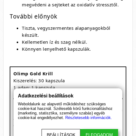
megvédeni a sejteket az oxidatív stressztől.
További előnyök
Tiszta, vegyszermentes alapanyagokból
készült.
Kellemetlen íz és szag nélkül.
Könnyen lenyelhető kapszulák.
Olimp Gold Krill
Kiszerelés: 30 kapszula
1 adag: 1 kapszula
30 adagot tartalmaz
Adatkezelési beállítások
/ 1
Weboldalunk az alapvető működéshez szükséges
Megnevezés
cookie-kat használ. Szélesebb körű funkcionalitáshoz
kapszula
(marketing, statisztika, személyre szabás) egyéb
Antarktiszi krillből származó olaj
cookie-kat engedélyezhet.
Részletesebb információk.
500 mg
(Euphausia superba)
Foszfolipidek
215 mg
BEÁLLÍTÁSOK
ELFOGADOM