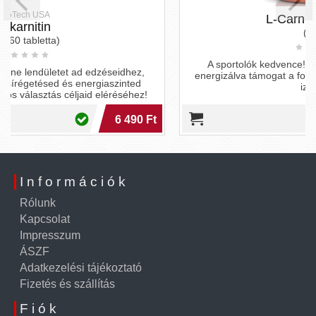
L-Carnitine XPlode
(300 g)
A sportolók kedvence! Az L-karnitin és magnézium
energizálva támogat a fogyás útján, miközben erősíti az
izmokat!
t
19 900 Ft
Információk
Rólunk
Kapcsolat
Impresszum
ÁSZF
Adatkezelési tájékoztató
Fizetés és szállítás
Fiók