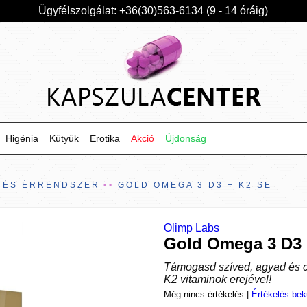
Ügyfélszolgálat: +36(30)563-6134 (9 - 14 óráig)
Higénia
Kütyük
Erotika
Akció
Újdonság
V ÉS ÉRRENDSZER
GOLD OMEGA 3 D3 + K2 SE
Olimp Labs
Gold Omega 3 D3 
Támogasd szíved, agyad és c
K2 vitaminok erejével!
Még nincs értékelés
|
Értékelés bek