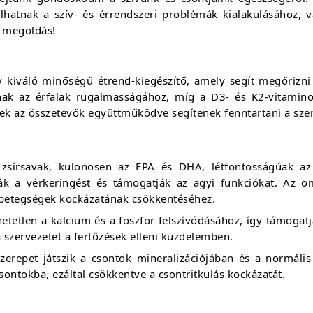
atnak a szív- és érrendszeri problémák kialakulásához, 
n megoldás!
iváló minőségű étrend-kiegészítő, amely segít megőrizni 
nak az érfalak rugalmasságához, míg a D3- és K2-vitamin
 az összetevők együttműködve segítenek fenntartani a szerv
zsírsavak, különösen az EPA és DHA, létfontosságúak az
tják a vérkeringést és támogatják az agyi funkciókat. Az 
i betegségek kockázatának csökkentéséhez.
etetlen a kalcium és a foszfor felszívódásához, így támogatj
 szervezetet a fertőzések elleni küzdelemben.
zerepet játszik a csontok mineralizációjában és a normális
ontokba, ezáltal csökkentve a csontritkulás kockázatát.