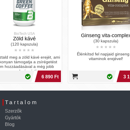
BioTech USA
Ginseng vita-comple
Zöld kávé
(30 kapszula)
(120 kapszula)
Élénkítsd fel napjaid ginseng
tald meg a zöld kávé erejét, ami
vitaminok erejével!
konyan támogatja a zsírégetést
óm hozzáadásával a még jobb
eredményért!
6 890 Ft
3 1
Tartalom
Szerzők
Gyártók
Blog