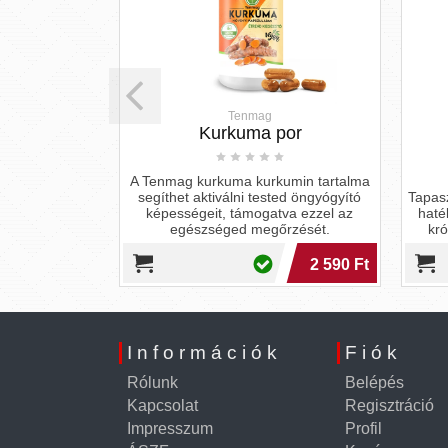
A
Tenmag
zula
Kurkuma por
a)
A Tenmag kurkuma kurkumin tartalma
TechUSA Neuro
segíthet aktiválni tested öngyógyító
Tapasz
ra fókuszált és
képességeit, támogatva ezzel az
haté
él egész nap!
egészséged megőrzését.
kr
7 990 Ft
2 590 Ft
Információk
Fiók
Rólunk
Belépés
Kapcsolat
Regisztráció
Impresszum
Profil