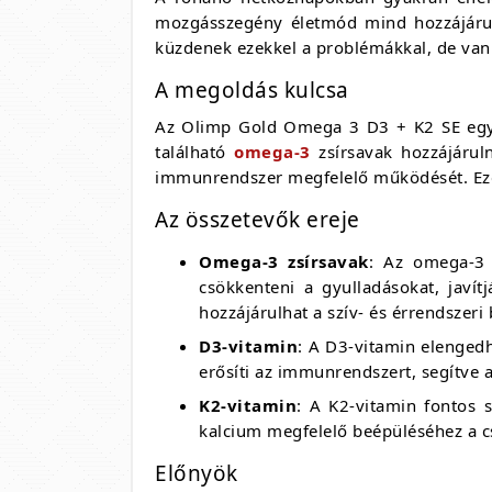
mozgásszegény életmód mind hozzájárulh
küzdenek ezekkel a problémákkal, de va
A megoldás kulcsa
Az Olimp Gold Omega 3 D3 + K2 SE egy k
található
omega-3
zsírsavak hozzájárul
immunrendszer megfelelő működését. Ezek
Az összetevők ereje
Omega-3 zsírsavak
: Az omega-3 
csökkenteni a gyulladásokat, javí
hozzájárulhat a szív- és érrendszer
D3-vitamin
: A D3-vitamin elengedh
erősíti az immunrendszert, segítve a
K2-vitamin
: A K2-vitamin fontos s
kalcium megfelelő beépüléséhez a cs
Előnyök