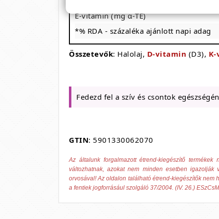
K-vitamin (K2)
E-vitamin (mg α-TE)
*% RDA - százaléka ajánlott napi adag
Összetevők
: Halolaj,
D-vitamin
(D3),
K-
Fedezd fel a szív és csontok egészségé
GTIN
: 5901330062070
Az általunk forgalmazott étrend-kiegészítő termék
változhatnak, azokat nem minden esetben igazolják v
orvosával! Az oldalon található étrend-kiegészítők nem h
a fentiek jogforrásául szolgáló 37/2004. (IV. 26.) ESzCsM