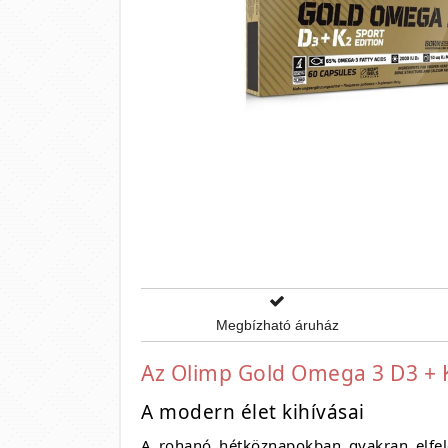
Megbízható áruház
Az Olimp Gold Omega 3 D3 + K
A modern élet kihívásai
A rohanó hétköznapokban gyakran elfele