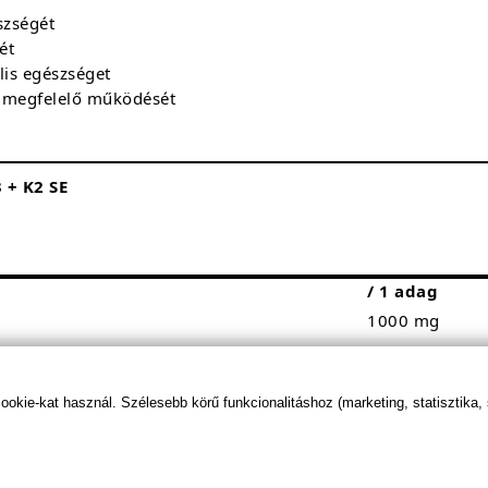
szségét
ét
ális egészséget
r megfelelő működését
 + K2 SE
/ 1 adag
1000 mg
330 mg
220 mg
kie-kat használ. Szélesebb körű funkcionalitáshoz (marketing, statisztika,
100 mg
50 µg (2000 N