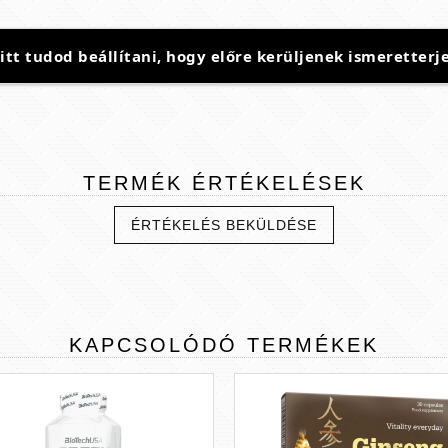
t tudod beállítani, hogy előre kerüljenek ismeretterje
TERMÉK
ÉRTÉKELÉSEK
ÉRTÉKELÉS BEKÜLDÉSE
KAPCSOLÓDÓ
TERMÉKEK