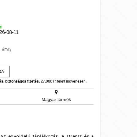
en
026-08-11
+ ÁFA)
BA
ás, biztonságos fizetés.
27.000 Ft felett ingyenesen.
Magyar termék
z egyoldalú táplálkozás, a stressz és a