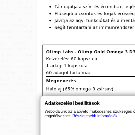
Támogatja a szív- és érrendszer egé
Elősegíti a csontok és fogak erősség
Javítja az agyi funkciókat és a ment
Segít fenntartani az immunrendsze
Olimp Labs - Olimp Gold Omega 3 D3
Kiszerelés: 60 kapszula
1 adag: 1 kapszula
60 adagot tartalmaz
Megnevezés
Halolaj (65% omega-3 zsírsav)
ebből 33% eikozapentaénsav (EPA)
Adatkezelési beállítások
ebből 22% dokozahexaénsav (DHA)
Weboldalunk az alapvető működéshez szükséges coo
engedélyezhet.
ebből 10% egyéb omega-3 sav
Részletesebb információk.
D-vitamin (D3)