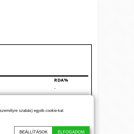
RDA%
-
-
-
 személyre szabás) egyéb cookie-kat
-
E)
100%
BEÁLLÍTÁSOK
ELFOGADOM