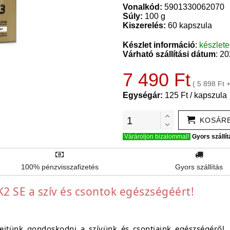
Vonalkód:
5901330062070
Súly:
100 g
Kiszerelés:
60 kapszula
Készlet információ
:
készlet
Várható szállítási dátum
: 2
7 490 Ft
( 5 898 Ft 
Egységár:
125 Ft / kapszula
KOSÁR
Várároljon bizalommal!
Gyors szállít
100% pénzvisszafizetés
Gyors szállítás
2 SE a szív és csontok egészségéért!
jtünk gondoskodni a szívünk és csontjaink egészségéről. A