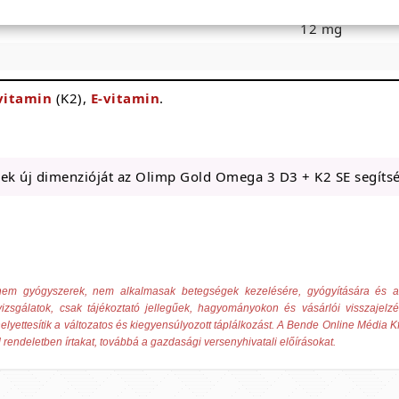
50 µg
12 mg
vitamin
(K2),
E-vitamin
.
nek új dimenzióját az Olimp Gold Omega 3 D3 + K2 SE segítsé
ek nem gyógyszerek, nem alkalmasak betegségek kezelésére, gyógyítására és
izsgálatok, csak tájékoztató jellegűek, hagyományokon és vásárlói visszajelz
elyettesítik a változatos és kiegyensúlyozott táplálkozást. A Bende Online Média Kf
 rendeletben írtakat, továbbá a gazdasági versenyhivatali előírásokat.