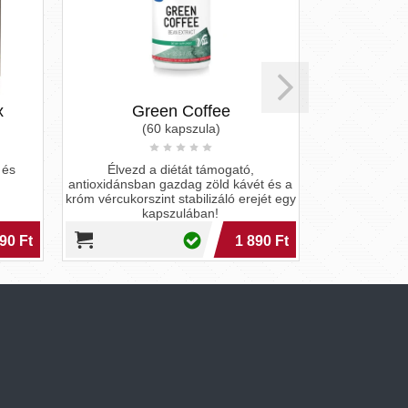
x
Green Coffee
Curc
(60 kapszula)
(
 és
Élvezd a diétát támogató,
A Havita 
antioxidánsban gazdag zöld kávét és a
gyulladáscs
króm vércukorszint stabilizáló erejét egy
erejével tá
kapszulában!
90 Ft
1 890 Ft