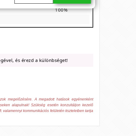
67%
100%
gével, és érezd a különbséget!
 azok megelőzésére. A megadott hatások egyénenként
éseken alapulnak! Szükség esetén konzultáljon kezelő
t. valamennyi kommunikációs felületén tiszteletben tartja