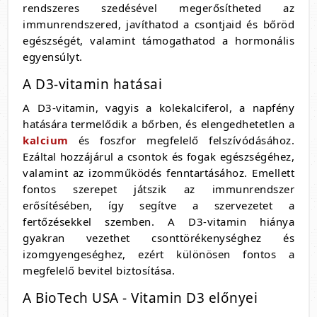
rendszeres szedésével megerősítheted az
immunrendszered, javíthatod a csontjaid és bőröd
egészségét, valamint támogathatod a hormonális
egyensúlyt.
A D3-vitamin hatásai
A D3-vitamin, vagyis a kolekalciferol, a napfény
hatására termelődik a bőrben, és elengedhetetlen a
kalcium
és foszfor megfelelő felszívódásához.
Ezáltal hozzájárul a csontok és fogak egészségéhez,
valamint az izomműködés fenntartásához. Emellett
fontos szerepet játszik az immunrendszer
erősítésében, így segítve a szervezetet a
fertőzésekkel szemben. A D3-vitamin hiánya
gyakran vezethet csonttörékenységhez és
izomgyengeséghez, ezért különösen fontos a
megfelelő bevitel biztosítása.
A BioTech USA - Vitamin D3 előnyei