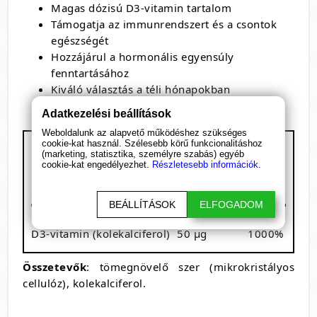
Magas dózisú D3-vitamin tartalom
Támogatja az immunrendszert és a csontok
egészségét
Hozzájárul a hormonális egyensúly
fenntartásához
Kiváló választás a téli hónapokban
Adatkezelési beállítások
Weboldalunk az alapvető működéshez szükséges
cookie-kat használ. Szélesebb körű funkcionalitáshoz
BioTech USA - Vitamin D3
(marketing, statisztika, személyre szabás) egyéb
Kiszerelés: 60 kapszula
cookie-kat engedélyezhet.
Részletesebb információk.
1 adag: 1 kapszula
60 adagot tartalmaz
BEÁLLÍTÁSOK
ELFOGADOM
Megnevezés
/ 1 kapszula
RDA%
D3-vitamin (kolekalciferol)
50 µg
1000%
Összetevők
: tömegnövelő szer (mikrokristályos
cellulóz), kolekalciferol.