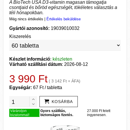
A BioTech USA D3-vitamin magasan támogatja
csontjaid és bőröd egészségét, tökéletes választás a
téli hónapokban.
Még nincs értékelés
|
Értékelés beküldése
Gyártói azonosító:
19039010032
Kiszerelés
Készlet információ
:
készleten
Várható szállítási dátum
: 2026-08-12
3 990 Ft
( 3 142 Ft + ÁFA)
Egységár:
67 Ft / tabletta
KOSÁRBA
Várároljon
Gyors szállítás,
27.000 Ft felett
bizalommal!
biztonságos fizetés.
ingyenesen.