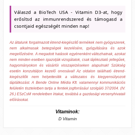
Válaszd a BioTech USA - Vitamin D3-at, hogy
erősítsd az immunrendszered és támogasd a
csontjaid egészségét minden nap!
Az általunk forgalmazott étrend-kiegészítő termékek nem gyógyszerek,
nem alkalmasak betegségek kezelésére, gyógyítására és azok
megelőzésére. A megadott hatások egyénenként változhatnak, azokat
nem minden esetben igazolják vizsgálatok, csak tájékoztató jellegűek,
hagyományokon és vásárlói visszajelzéseken alapulnak! Szükség
esetén konzultáljon kezelő orvosával! Az oldalon található étrend-
kiegészítők nem helyettesítik a változatos és kiegyensúlyozott
táplálkozást. A Bende Online Média Kft. valamennyi kommunikációs
felületén tiszteletben tartja a fentiek jogforrásául szolgáló 37/2004. (IV.
26.) ESzCsM rendeletben írtakat, továbbá a gazdasági versenyhivatali
előírásokat.
Vitaminok:
D Vitamin