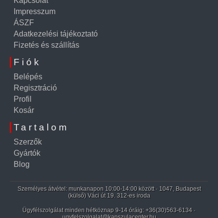
Kapcsolat
Impresszum
ÁSZF
Adatkezelési tájékoztató
Fizetés és szállítás
Fiók
Belépés
Regisztráció
Profil
Kosár
Tartalom
Szerzők
Gyártók
Blog
Személyes átvétel: munkanapon 10:00-14:00 között · 1047, Budapest
(külső) Váci út 19. 312-es iroda
Ügyfélszolgálat minden hétköznap 9-14 óráig:
+36(30)563-6134
·
ugyfelszolgalat@kapszulacenter.hu