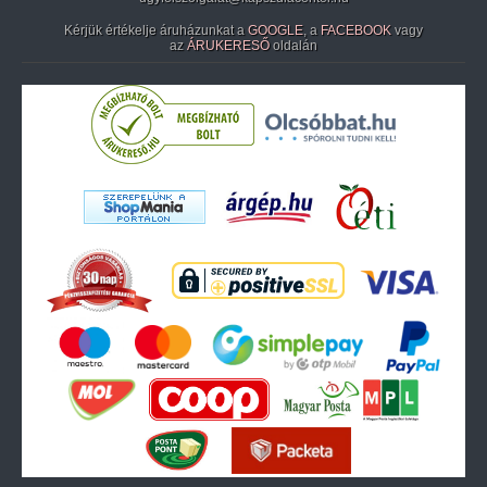
Kérjük értékelje áruházunkat a
GOOGLE
, a
FACEBOOK
vagy
az
ÁRUKERESŐ
oldalán