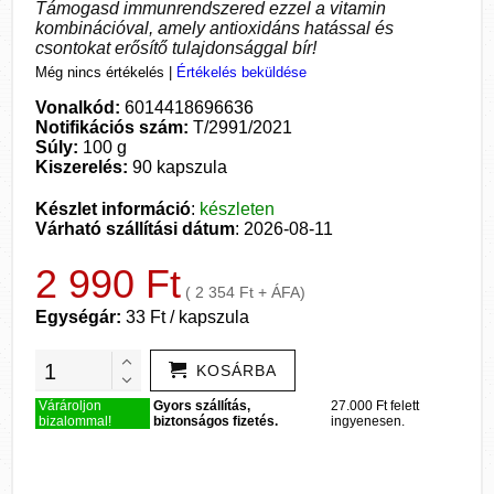
Támogasd immunrendszered ezzel a vitamin
kombinációval, amely antioxidáns hatással és
csontokat erősítő tulajdonsággal bír!
Még nincs értékelés
|
Értékelés beküldése
Vonalkód:
6014418696636
Notifikációs szám:
T/2991/2021
Súly:
100 g
Kiszerelés:
90 kapszula
Készlet információ
:
készleten
Várható szállítási dátum
: 2026-08-11
2 990 Ft
( 2 354 Ft + ÁFA)
Egységár:
33 Ft / kapszula
KOSÁRBA
Várároljon
Gyors szállítás,
27.000 Ft felett
bizalommal!
biztonságos fizetés.
ingyenesen.