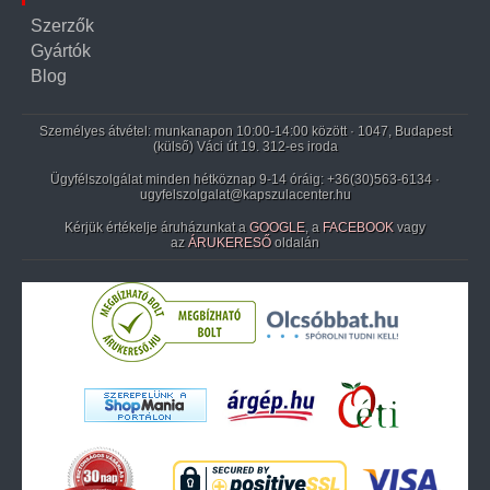
Szerzők
Gyártók
Blog
Személyes átvétel: munkanapon 10:00-14:00 között · 1047, Budapest
(külső) Váci út 19. 312-es iroda
Ügyfélszolgálat minden hétköznap 9-14 óráig:
+36(30)563-6134
·
ugyfelszolgalat@kapszulacenter.hu
Kérjük értékelje áruházunkat a
GOOGLE
, a
FACEBOOK
vagy
az
ÁRUKERESŐ
oldalán