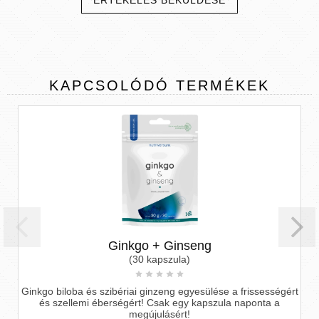
ÉRTÉKELÉS BEKÜLDÉSE
KAPCSOLÓDÓ
TERMÉKEK
Ginkgo + Ginseng
(30 kapszula)
Ginkgo biloba és szibériai ginzeng egyesülése a frissességért
és szellemi éberségért! Csak egy kapszula naponta a
megújulásért!