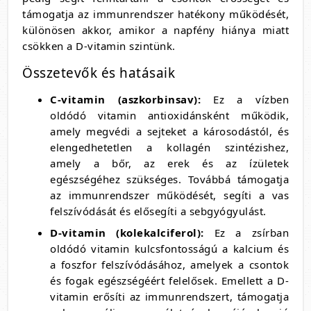
támogatja az immunrendszer hatékony működését,
különösen akkor, amikor a napfény hiánya miatt
csökken a D-vitamin szintünk.
Összetevők és hatásaik
C-vitamin (aszkorbinsav):
Ez a vízben
oldódó vitamin antioxidánsként működik,
amely megvédi a sejteket a károsodástól, és
elengedhetetlen a kollagén szintézishez,
amely a bőr, az erek és az ízületek
egészségéhez szükséges. Továbbá támogatja
az immunrendszer működését, segíti a vas
felszívódását és elősegíti a sebgyógyulást.
D-vitamin (kolekalciferol):
Ez a zsírban
oldódó vitamin kulcsfontosságú a kalcium és
a foszfor felszívódásához, amelyek a csontok
és fogak egészségéért felelősek. Emellett a D-
vitamin erősíti az immunrendszert, támogatja