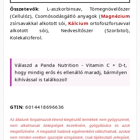
Összetevők
: L-aszkorbinsav, Tömegnövelőszer
(Cellulóz), Csomósodásgátló anyagok (
Magnézium
zsírsavakkal alkotott sói,
Kálcium
ortofoszforsavval
alkotott sói), Nedvesítőszer (Szorbitol),
Kolekalciferol.
Válaszd a Panda Nutrition - Vitamin C + D-t,
hogy mindig erős és ellenálló maradj, bármilyen
kihívással is találkozol!
GTIN
: 6014418696636
Az általunk forgalmazott étrend-kiegészítő termékek nem gyógyszerek,
nem alkalmasak betegségek kezelésére, gyógyítására és azok
megelőzésére. A megadott hatások egyénenként változhatnak, azokat
nem minden esetben igazolják vizsgálatok, csak tájékoztató jellegűek,