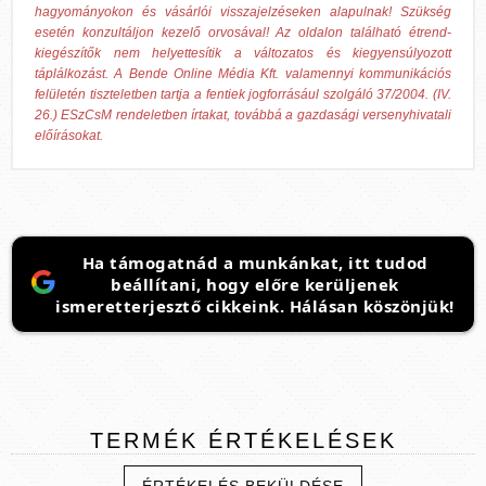
hagyományokon és vásárlói visszajelzéseken alapulnak! Szükség
esetén konzultáljon kezelő orvosával! Az oldalon található étrend-
kiegészítők nem helyettesítik a változatos és kiegyensúlyozott
táplálkozást. A Bende Online Média Kft. valamennyi kommunikációs
felületén tiszteletben tartja a fentiek jogforrásául szolgáló 37/2004. (IV.
26.) ESzCsM rendeletben írtakat, továbbá a gazdasági versenyhivatali
előírásokat.
Ha támogatnád a munkánkat, itt tudod
beállítani, hogy előre kerüljenek
ismeretterjesztő cikkeink. Hálásan köszönjük!
TERMÉK
ÉRTÉKELÉSEK