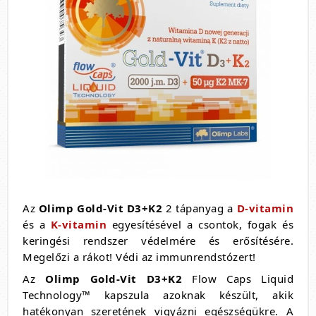
Az
Olimp Gold-Vit D3+K2
2 tápanyag a
D-vitamin
és a
K-vitamin
egyesítésével a csontok, fogak és
keringési rendszer védelmére és erősítésére.
Megelőzi a rákot! Védi az immunrendstózert!
Az
Olimp Gold-Vit D3+K2
Flow Caps Liquid
Technology™ kapszula azoknak készült, akik
hatékonyan szeretének vigyázni egészségükre. A