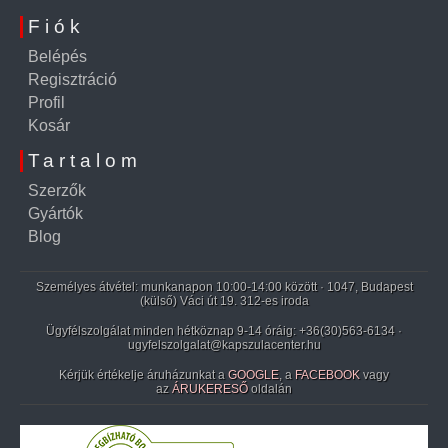
Fiók
Belépés
Regisztráció
Profil
Kosár
Tartalom
Szerzők
Gyártók
Blog
Személyes átvétel: munkanapon 10:00-14:00 között · 1047, Budapest
(külső) Váci út 19. 312-es iroda
Ügyfélszolgálat minden hétköznap 9-14 óráig:
+36(30)563-6134
·
ugyfelszolgalat@kapszulacenter.hu
Kérjük értékelje áruházunkat a
GOOGLE
, a
FACEBOOK
vagy
az
ÁRUKERESŐ
oldalán