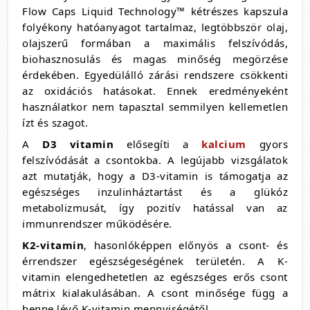
Flow Caps Liquid Technology™ kétrészes kapszula
folyékony hatóanyagot tartalmaz, legtöbbször olaj,
olajszerű formában a maximális felszívódás,
biohasznosulás és magas minőség megörzése
érdekében. Egyedülálló zárási rendszere csökkenti
az oxidációs hatásokat. Ennek eredményeként
használatkor nem tapasztal semmilyen kellemetlen
ízt és szagot.
A
D3 vitamin
elősegíti a
kalcium
gyors
felszívódását a csontokba. A legújabb vizsgálatok
azt mutatják, hogy a D3-vitamin is támogatja az
egészséges inzulinháztartást és a glükóz
metabolizmusát, így pozitív hatással van az
immunrendszer működésére.
K2-vitamin
, hasonlóképpen előnyös a csont- és
érrendszer egészségeségének területén. A K-
vitamin elengedhetetlen az egészséges erős csont
mátrix kialakulásában. A csont minősége függ a
benne lévő K-vitamin mennyiségétől.