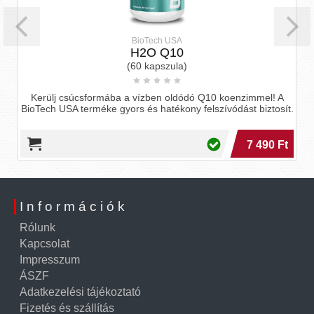
BioTech USA
H2O Q10
(60 kapszula)
Kerülj csúcsformába a vízben oldódó Q10 koenzimmel! A
BioTech USA terméke gyors és hatékony felszívódást biztosít.
7 490 Ft
Információk
Rólunk
Kapcsolat
Impresszum
ÁSZF
Adatkezelési tájékoztató
Fizetés és szállítás