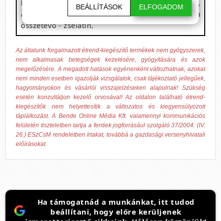
D-vitamin (kolekalciferol - D3-vitamin),
BEÁLLÍTÁSOK
ELFOGADOM
antioxidáns - tokoferolok keverék; kapszula
összetevő - zselatin.
Az általunk forgalmazott étrend-kiegészítő termékek nem gyógyszerek,
nem alkalmasak betegségek kezelésére, gyógyítására és azok
megelőzésére. A megadott hatások egyénenként változhatnak, azokat
nem minden esetben igazolják vizsgálatok, csak tájékoztató jellegűek,
hagyományokon és vásárlói visszajelzéseken alapulnak! Szükség
esetén konzultáljon kezelő orvosával! Az oldalon található étrend-
kiegészítők nem helyettesítik a változatos és kiegyensúlyozott
táplálkozást. A Bende Online Média Kft. valamennyi kommunikációs
felületén tiszteletben tartja a fentiek jogforrásául szolgáló 37/2004. (IV.
26.) ESzCsM rendeletben írtakat, továbbá a gazdasági versenyhivatali
előírásokat.
Ha támogatnád a munkánkat, itt tudod
beállítani, hogy előre kerüljenek