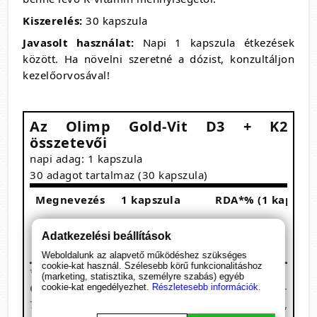
Kiszerelés:
30 kapszula
Javasolt használat:
Napi 1 kapszula étkezések
között. Ha növelni szeretné a dózist, konzultáljon
kezelőorvosával!
Az Olimp Gold-Vit
D3 + K2
összetevői
napi adag: 1 kapszula
30 adagot tartalmaz (30 kapszula)
Megnevezés
1 kapszula
RDA*% (1 kapszul
D-vitamin (D3)
50 μg (2000 NE)
1000%
Adatkezelési beállítások
K-vitamin (K2)
50 μg
67%
Weboldalunk az alapvető működéshez szükséges
cookie-kat használ. Szélesebb körű funkcionalitáshoz
* RDA: a felnőttek számára ajánlott napi bevitel
(marketing, statisztika, személyre szabás) egyéb
Összetevők:
lenmag olaj, K-vitamin (menakinon-
cookie-kat engedélyezhet.
Részletesebb információk.
7 - K2-vitamin, szójából fermentációval nyerve) ,