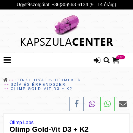
Ügyfélszolgálat: +36(30)563-6134 (9 - 14 óráig)
105
FUNKCIONÁLIS TERMÉKEK
SZÍV ÉS ÉRRENDSZER
OLIMP GOLD-VIT D3 + K2
Olimp Labs
Olimp Gold-Vit D3 + K2