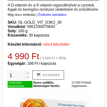
A D-vitamin és a K-vitamin egyesítésével a csontok,
fogak és keringési rendszer védelmére és erősítésére.
Még nincs értékelés
|
Értékelés beküldése
SKU:
OL-GOLD_VIT_D3K2_30
Vonalkód:
5901330075643
Súly:
100 g
Kiszerelés:
30 kapszula
Készlet információ
:
nincs készleten
4 990 Ft
( 3 929 Ft + ÁFA)
Egységár:
166 Ft / kapszula
KOSÁRBA
Várároljon
Gyors szállítás,
27.000 Ft felett
bizalommal!
biztonságos fizetés.
ingyenesen.