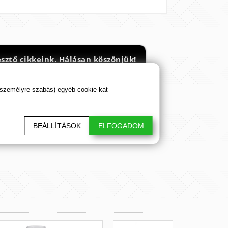
sztő cikkeink. Hálásan köszönjük!
 személyre szabás) egyéb cookie-kat
BEÁLLÍTÁSOK
ELFOGADOM