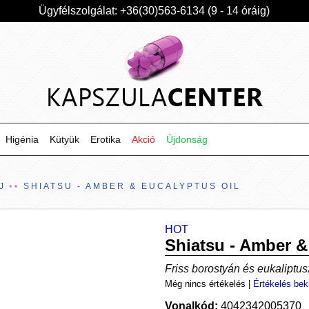
Ügyfélszolgálat: +36(30)563-6134 (9 - 14 óráig)
Higénia
Kütyük
Erotika
Akció
Újdonság
J
SHIATSU - AMBER & EUCALYPTUS OIL
HOT
Shiatsu - Amber &
Friss borostyán és eukaliptusz
Még nincs értékelés
|
Értékelés bek
Vonalkód:
4042342005370