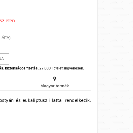
szleten
+ ÁFA)
BA
ás, biztonságos fizetés.
27.000 Ft felett ingyenesen.
Magyar termék
styán és eukaliptusz illattal rendelkezik.