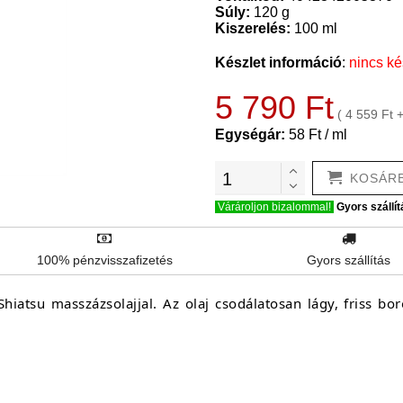
Súly:
120 g
Kiszerelés:
100 ml
Készlet információ
:
nincs ké
5 790 Ft
( 4 559 Ft 
Egységár:
58 Ft / ml
KOSÁR
Várároljon bizalommal!
Gyors szállít
100% pénzvisszafizetés
Gyors szállítás
iatsu masszázsolajjal. Az olaj csodálatosan lágy, friss boro