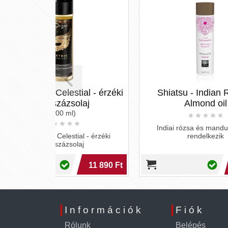
tial - érzéki
Shiatsu - Indian Rose &
Lic
laj
Almond oil
Indiai rózsa és mandula illattal
ial - érzéki
rendelkezik
Ter
laj
ma
11 890 Ft
5 090 Ft
Információk
Fiók
Rólunk
Belépés