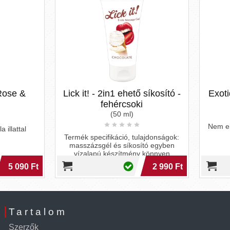
k it! - 2in1 ehető síkosító -
Exotiq - illatos masszáz
fehércsoki
(100 ml)
(50 ml)
Nem ehető, hidratáló, tápláló, i
masszázsolaj
mék specifikáció, tulajdonságok:
sszázsgél és síkosító egyben
vízalapú készítmény könnyen
4 
lemosható, nem
2 990 Ft
4 
Tartalom
Szerzők