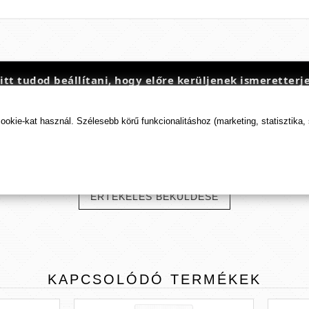
t tudod beállítani, hogy előre kerüljenek ismeretterje
kie-kat használ. Szélesebb körű funkcionalitáshoz (marketing, statisztika,
TERMÉK
ÉRTÉKELÉSEK
ÉRTÉKELÉS BEKÜLDÉSE
KAPCSOLÓDÓ
TERMÉKEK