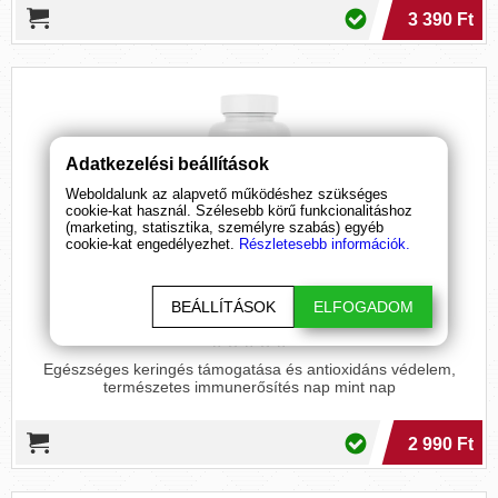
3 390 Ft
Adatkezelési beállítások
Weboldalunk az alapvető működéshez szükséges
cookie-kat használ. Szélesebb körű funkcionalitáshoz
(marketing, statisztika, személyre szabás) egyéb
cookie-kat engedélyezhet.
Részletesebb információk.
GymBeam
Fenyőkéreg kivonat
BEÁLLÍTÁSOK
ELFOGADOM
(60 kapszula)
Egészséges keringés támogatása és antioxidáns védelem,
természetes immunerősítés nap mint nap
2 990 Ft