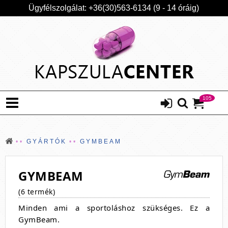
Ügyfélszolgálat: +36(30)563-6134 (9 - 14 óráig)
105
GYÁRTÓK
GYMBEAM
GYMBEAM
(6 termék)
Minden ami a sportoláshoz szükséges. Ez a
GymBeam.