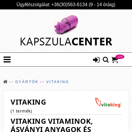
Ügyfélszolgálat: +36(30)563-6134 (9 - 14 óráig)
105
GYÁRTÓK
VITAKING
VITAKING
(1 termék)
VITAKING VITAMINOK,
ÁSVÁNYI ANYAGOK ÉS