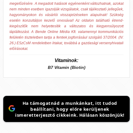
megelőzésére. A megadott hatások egyénenként változhatnak, azokat
nem minden esetben igazolják vizsgálatok, csak tájékoztató jellegűek,
hagyományokon és vásárlói visszajelzéseken alapulnak! Szükség
esetén konzultáljon kezelő orvosával! Az oldalon található étrend-
kiegészítők nem helyettesítik a változatos és kiegyensúlyozott
táplálkozást. A Bende Online Média Kft. valamennyi kommunikációs
felületén tiszteletben tartja a fentiek jogforrásául szolgáló 37/2004. (IV.
26.) ESzCsM rendeletben írtakat, továbbá a gazdasági versenyhivatali
előírásokat.
Vitaminok:
B7 Vitamin (Biotin)
Ha támogatnád a munkánkat, itt tudod
beállítani, hogy előre kerüljenek
ismeretterjesztő cikkeink. Hálásan köszönjük!