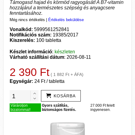
Támogasd hajad és körmöd ragyogását! A B7-vitamin
hozzájárul a természetes szépség és anyagcsere
fenntartásához.
Még nincs értékelés
|
Értékelés beküldése
Vonalkód:
5999561252841
Notifikációs szám:
19385/2017
Kiszerelés:
100 tabletta
Készlet információ
:
készleten
Várható szállítási dátum
: 2026-08-11
2 390 Ft
( 1 882 Ft + ÁFA)
Egységár:
24 Ft / tabletta
KOSÁRBA
Várároljon
Gyors szállítás,
27.000 Ft felett
bizalommal!
biztonságos fizetés.
ingyenesen.