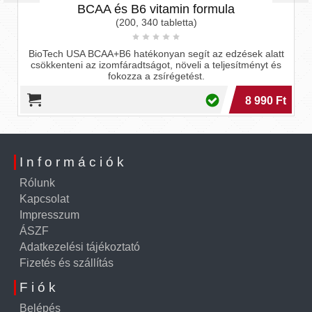
BCAA és B6 vitamin formula
(200, 340 tabletta)
BioTech USA BCAA+B6 hatékonyan segít az edzések alatt
csökkenteni az izomfáradtságot, növeli a teljesítményt és
fokozza a zsírégetést.
8 990 Ft
Információk
Rólunk
Kapcsolat
Impresszum
ÁSZF
Adatkezelési tájékoztató
Fizetés és szállítás
Fiók
Belépés