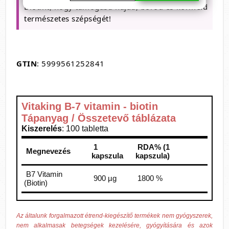
Biotint, hogy támogasd hajad, bőröd és körmeid
természetes szépségét!
GTIN
: 5999561252841
Vitaking B-7 vitamin - biotin
Tápanyag / Összetevő táblázata
Kiszerelés
: 100 tabletta
1
RDA% (1
Megnevezés
kapszula
kapszula)
B7 Vitamin
900 µg
1800 %
(Biotin)
Az általunk forgalmazott étrend-kiegészítő termékek nem gyógyszerek,
nem alkalmasak betegségek kezelésére, gyógyítására és azok