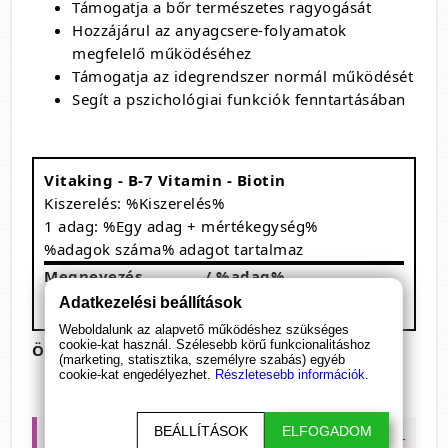
Támogatja a bőr természetes ragyogását
Hozzájárul az anyagcsere-folyamatok
megfelelő működéséhez
Támogatja az idegrendszer normál működését
Segít a pszichológiai funkciók fenntartásában
Vitaking - B-7 Vitamin - Biotin
Kiszerelés: %Kiszerelés%
1 adag: %Egy adag + mértékegység%
%adagok száma% adagot tartalmaz
Megnevezés
/ %adag%
Biotin
300 µg
600%
Adatkezelési beállítások
Weboldalunk az alapvető működéshez szükséges
cookie-kat használ. Szélesebb körű funkcionalitáshoz
Összetevők
: biotin, töltőanyagok.
(marketing, statisztika, személyre szabás) egyéb
cookie-kat engedélyezhet.
Részletesebb információk.
BEÁLLÍTÁSOK
ELFOGADOM
Vásárold meg most a Vitaking B-7 Vitamin -