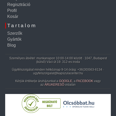
Regisztráció
Profil
Kosár
Tartalom
Szerzők
Gyártók
Blog
Személyes átvétel: munkanapon 10:00-14:00 között · 1047, Budapest
(külső) Váci út 19. 312-es iroda
Ügyfélszolgálat minden hétköznap 9-14 óráig:
+36(30)563-6134
·
ugyfelszolgalat@kapszulacenter.hu
Kérjük értékelje áruházunkat a
GOOGLE
, a
FACEBOOK
vagy
az
ÁRUKERESŐ
oldalán