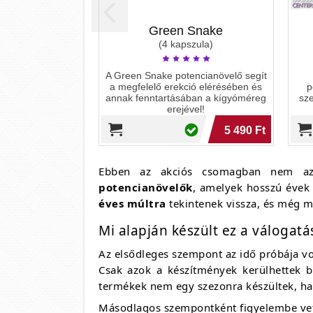
Green Snake
(4 kapszula)
A Green Snake potencianövelő segít
a megfelelő erekció elérésében és
p
annak fenntartásában a kígyóméreg
sze
erejével!
5 490 Ft
Ebben az akciós csomagban nem a
potencianövelők
, amelyek hosszú évek
éves múltra
tekintenek vissza, és még ma
Mi alapján készült ez a válogatá
Az elsődleges szempont az idő próbája vo
Csak azok a készítmények kerülhettek b
termékek nem egy szezonra készültek, 
Másodlagos szempontként figyelembe vet