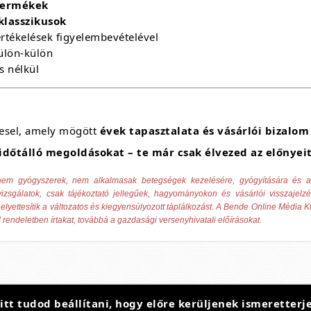
 termékek
klasszikusok
értékelések figyelembevételével
ülön-külön
s nélkül
esel, amely mögött
évek tapasztalata és vásárlói bizalom
időtálló megoldásokat – te már csak élvezed az előnyeit
ek nem gyógyszerek, nem alkalmasak betegségek kezelésére, gyógyítására és
izsgálatok, csak tájékoztató jellegűek, hagyományokon és vásárlói visszajelz
elyettesítik a változatos és kiegyensúlyozott táplálkozást. A Bende Online Média Kf
 rendeletben írtakat, továbbá a gazdasági versenyhivatali előírásokat.
t tudod beállítani, hogy előre kerüljenek ismeretterje