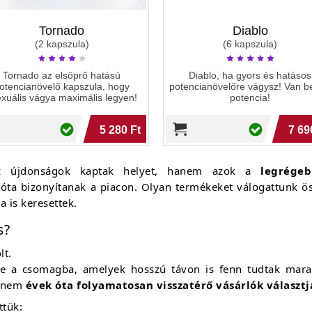
Tornado
Diablo
(2 kapszula)
(6 kapszula)
Tornado az elsöprő hatású
Diablo, ha gyors és hatásos
otencianövelő kapszula, hogy
potencianövelőre vágysz! Van 
xuális vágya maximális legyen!
potencia!
5 280 Ft
7 69
z újdonságok kaptak helyet, hanem azok a
legrége
 óta bizonyítanak a piacon. Olyan termékeket válogattunk 
 is keresettek.
s?
lt.
e a csomagba, amelyek hosszú távon is fenn tudtak maradn
hanem
évek óta folyamatosan visszatérő vásárlók választj
tük: