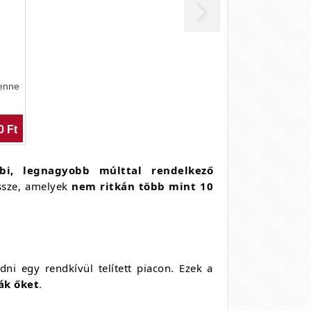
benne
0 Ft
bbi, legnagyobb múlttal rendelkező
össze, amelyek
nem ritkán több mint 10
i egy rendkívül telített piacon. Ezek a
ák őket
.