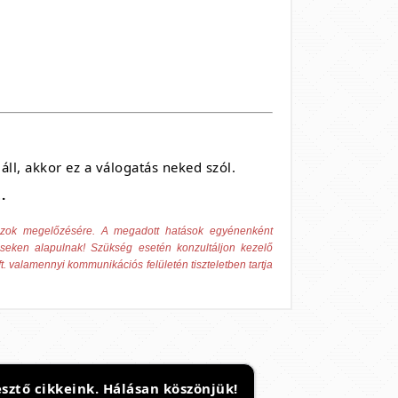
áll, akkor ez a válogatás neked szól.
.
 azok megelőzésére. A megadott hatások egyénenként
éseken alapulnak! Szükség esetén konzultáljon kezelő
t. valamennyi kommunikációs felületén tiszteletben tartja
sztő cikkeink. Hálásan köszönjük!