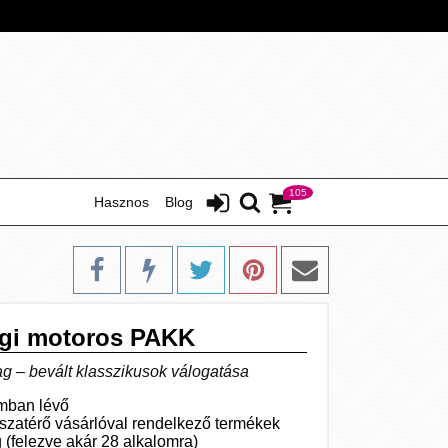
105
Hasznos
Blog
égi motoros PAKK
g – bevált klasszikusok válogatása
omban lévő
sszatérő vásárlóval rendelkező termékek
(felezve akár 28 alkalomra)