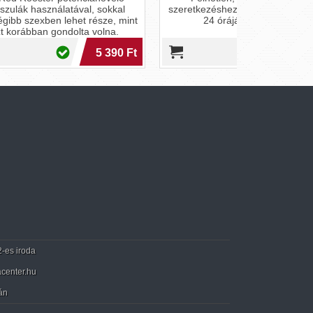
kal
szeretkezéshez segíthet hozzá a nap
, mint
24 órájában bármikor
a.
90 Ft
23 990 Ft
2-es iroda
center.hu
án