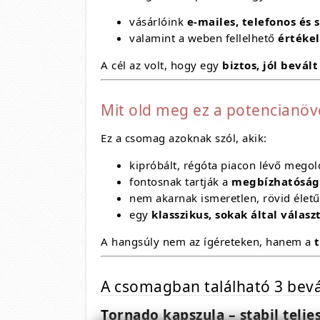
vásárlóink
e-mailes, telefonos és 
valamint a weben fellelhető
értéke
A cél az volt, hogy egy
biztos, jól bevá
Mit old meg ez a potencianö
Ez a csomag azoknak szól, akik:
kipróbált, régóta piacon lévő megol
fontosnak tartják a
megbízhatóságo
nem akarnak ismeretlen, rövid élet
egy
klasszikus, sokak által válasz
A hangsúly nem az ígéreteken, hanem a
A csomagban található 3 bevá
Tornado kapszula – stabil telj