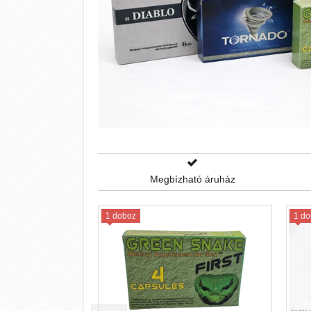
Megbízható áruház
1 doboz
1 do