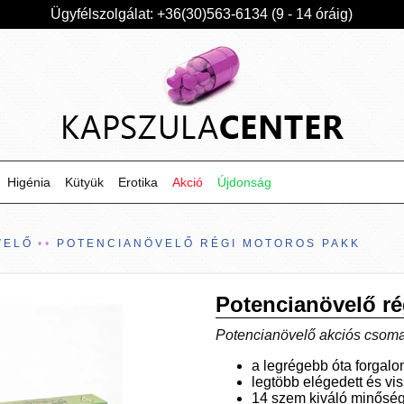
Ügyfélszolgálat: +36(30)563-6134 (9 - 14 óráig)
Higénia
Kütyük
Erotika
Akció
Újdonság
VELŐ
POTENCIANÖVELŐ RÉGI MOTOROS PAKK
Potencianövelő r
Potencianövelő akciós csoma
a legrégebb óta forgal
legtöbb elégedett és vi
14 szem kiváló minőség 