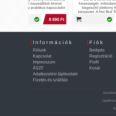
lított étrend-
frissességét, miközben az étrend-
k
kus kapszulafor
kiegészítő jótékony hatásaival
kényeztet. A Hot Bird Tea kivételes
élményt nyújt!
8 890 Ft
8 990 Ft
Információk
Fiók
Rólunk
Belépés
Kapcsolat
Regisztráció
Impresszum
Profil
ÁSZF
Kosár
Adatkezelési tájékoztató
Fizetés és szállítás
Személyes
Ügyfélszo
K