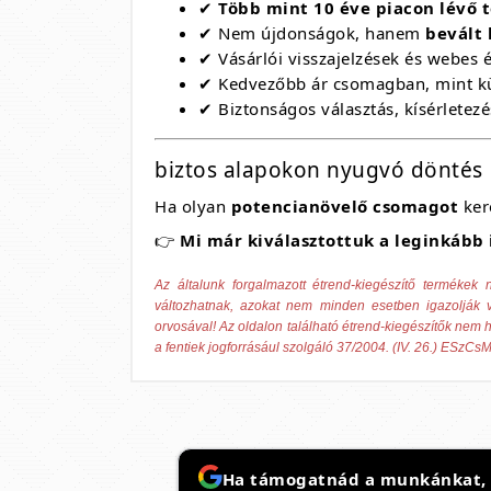
✔
Több mint 10 éve piacon lévő
✔ Nem újdonságok, hanem
bevált 
✔ Vásárlói visszajelzések és webes 
✔ Kedvezőbb ár csomagban, mint k
✔ Biztonságos választás, kísérletezé
biztos alapokon nyugvó döntés
Ha olyan
potencianövelő csomagot
ker
👉
Mi már kiválasztottuk a leginkább 
Az általunk forgalmazott étrend-kiegészítő termék
változhatnak, azokat nem minden esetben igazolják v
orvosával! Az oldalon található étrend-kiegészítők nem h
a fentiek jogforrásául szolgáló 37/2004. (IV. 26.) ESzCsM
Ha támogatnád a munkánkat, it