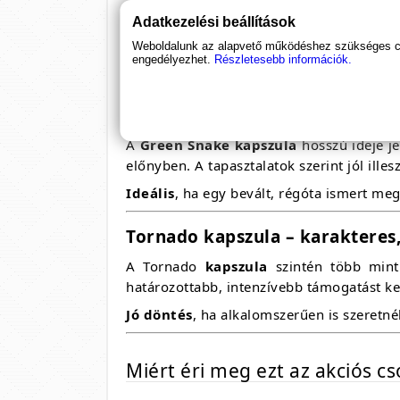
Adatkezelési beállítások
A
Tornado kapszula
az egyik legismert
támogatást nyújt, ezért sokan visszatérőe
Weboldalunk az alapvető működéshez szükséges coo
engedélyezhet.
Részletesebb információk.
Ajánlott
, ha fontos a kiszámítható, megb
Green Snake kapszula – klasszi
A
Green Snake kapszula
hosszú ideje je
előnyben. A tapasztalatok szerint jól ille
Ideális
, ha egy bevált, régóta ismert meg
Tornado kapszula – karakteres
A Tornado
kapszula
szintén több mint 
határozottabb, intenzívebb támogatást ke
Jó döntés
, ha alkalomszerűen is szeretn
Miért éri meg ezt az akciós c