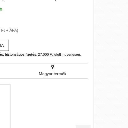
en
 Ft + ÁFA)
BA
ás, biztonságos fizetés.
27.000 Ft felett ingyenesen.
Magyar termék