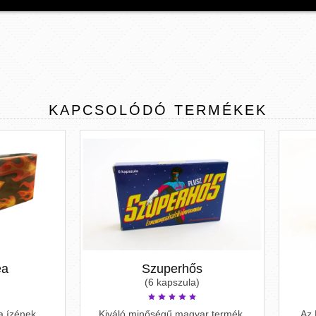
KAPCSOLÓDÓ
TERMÉKEK
Szuperhős
Red Rooster
(6 kapszula)
(2 kapszula)
váló minőségű magyar termék,
Az Red Rooster potencianöv