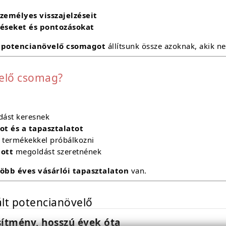
személyes visszajelzéseit
léseket és pontozásokat
lt potencianövelő csomagot
állítsunk össze azoknak, akik ne
velő csomag?
dást keresnek
t és a tapasztalatot
ű termékekkel próbálkozni
tott
megoldást szeretnének
több éves vásárlói tapasztalaton
van.
lt potencianövelő
esítmény, hosszú évek óta