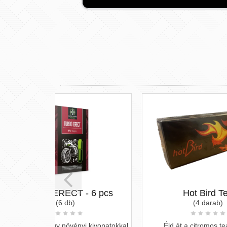
- 6 pcs
Hot Bird Tea
(4 darab)
yi kivonatokkal
Éld át a citromos tea ízének
Ki