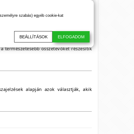
 visszajelzései alapján kiegyensúlyozott
 személyre szabás) egyéb cookie-kat
BEÁLLÍTÁSOK
ELFOGADOM
 a természetesebb összetevőket részesítik
ajelzések alapján azok választják, akik