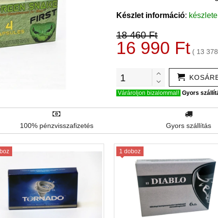
Készlet információ
:
készlet
18 460 Ft
16 990 Ft
( 13 378
KOSÁR
Várároljon bizalommal!
Gyors szállít
100% pénzvisszafizetés
Gyors szállítás
boz
1 doboz