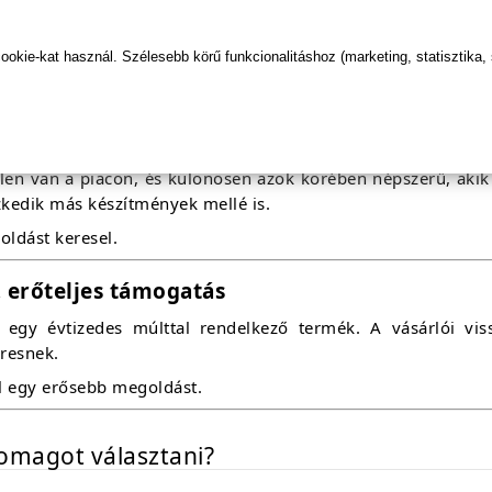
ebb, régóta elérhető potencianövelő készítmény. Vásárlóink
n választják.
kie-kat használ. Szélesebb körű funkcionalitáshoz (marketing, statisztika,
ízható hatás.
kus választás természetesebb irány
len van a piacon, és különösen azok körében népszerű, akik
szkedik más készítmények mellé is.
oldást keresel.
, erőteljes támogatás
egy évtizedes múlttal rendelkező termék. A vásárlói vissz
resnek.
él egy erősebb megoldást.
somagot választani?