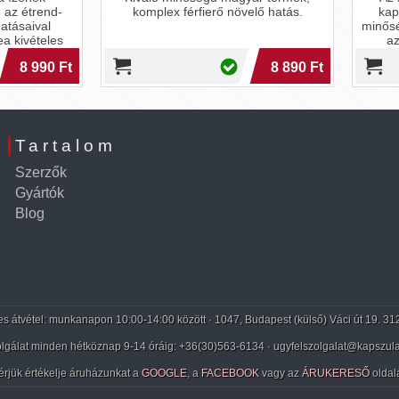
omplex férfierő növelő hatás.
kapszulák használatával, sok
minőségibb szexben lehet része
azt korábban gondolta voln
8 890 Ft
5 3
Tartalom
Szerzők
Gyártók
Blog
 átvétel: munkanapon 10:00-14:00 között · 1047, Budapest (külső) Váci út 19. 31
lgálat minden hétköznap 9-14 óráig:
+36(30)563-6134
· ugyfelszolgalat@kapszula
érjük értékelje áruházunkat a
GOOGLE
, a
FACEBOOK
vagy az
ÁRUKERESŐ
oldal