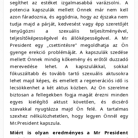
segíthet az estéket izgalmasabbá varázsolni. A
potencia kapszulák mellett Önnek már nem kell
azon fáradoznia, és aggódnia, hogy az éjszaka nem
tudja majd a párját, kedvesést vagy épp szeretőjét
lenyűgözni a szexuális teljesítményével,
teljesítőképességével és állóképességével. A Mr
President egy „csettintésre” megoldhatja az Ön
gyenge erekció problémáját. A kapszulák szedése
mellett Önnek mindig kőkemény és erőtől duzzadó
merevedése lehet. A kapszulákkal, sokkal
fókuszáltabb és tovább tartó szexuális aktusokra
lehet majd képes, és emellett a regenerációs idő is
lecsökkenhet a két aktus közben. Az Ön szerelme
biztosan a fellegekben fogja magát érezni minden
egyes kielégítő aktust követően, és dicsérő
szavakkal nyugtázza majd Ön felé. A tartalmas
szexhez nélkülözhetetlen, hogy legyen Önnél egy
Mr.President kapszula.
Miért is olyan eredményes a Mr President