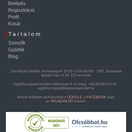
Belépés
Regisztráció
Profil
Kosár
Tartalom
Szerzők
Gyártók
Blog
Személyes átvétel: munkanapon 10:00-14:00 között · 1047, Budapest
(külső) Váci út 19. 312-es iroda
Ügyfélszolgálat minden hétköznap 9-14 óráig:
+36(30)563-6134
·
ugyfelszolgalat@kapszulacenter.hu
Kérjük értékelje áruházunkat a
GOOGLE
, a
FACEBOOK
vagy
az
ÁRUKERESŐ
oldalán