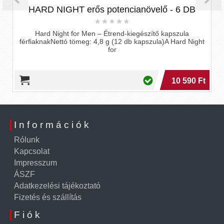
HARD NIGHT erős potencianövelő - 6 DB
Hard Night for Men – Étrend-kiegészítő kapszula
férfiaknakNettó tömeg: 4,8 g (12 db kapszula)A Hard Night
for
10 590 Ft
Információk
Rólunk
Kapcsolat
Impresszum
ÁSZF
Adatkezelési tájékoztató
Fizetés és szállítás
Fiók