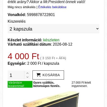
érték arány? Akkor a Mr.President önnek való!
Még nincs értékelés
|
Értékelés beküldése
Vonalkód:
5998878722801
Kiszerelés
Készlet információ
:
készleten
Várható szállítási dátum
: 2026-08-12
4 000 Ft
( 3 150 Ft + ÁFA)
Egységár:
2 000 Ft / kapszula
KOSÁRBA
Várároljon
Gyors szállítás,
27.000 Ft felett
bizalommal!
biztonságos fizetés.
ingyenesen.