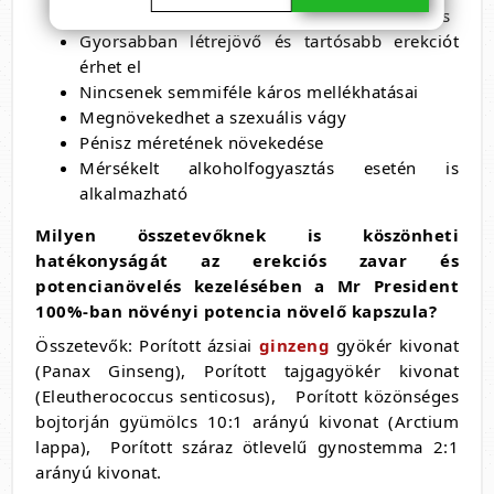
Gyorsan hat – 45-60 percen belüli felszívódás
Gyorsabban létrejövő és tartósabb erekciót
érhet el
Nincsenek semmiféle káros mellékhatásai
Megnövekedhet a szexuális vágy
Pénisz méretének növekedése
Mérsékelt alkoholfogyasztás esetén is
alkalmazható
Milyen összetevőknek is köszönheti
hatékonyságát az erekciós zavar és
potencianövelés kezelésében a Mr President
100%-ban növényi potencia növelő kapszula?
Összetevők: Porított ázsiai
ginzeng
gyökér kivonat
(Panax Ginseng), Porított tajgagyökér kivonat
(Eleutherococcus senticosus), Porított közönséges
bojtorján gyümölcs 10:1 arányú kivonat (Arctium
lappa), Porított száraz ötlevelű gynostemma 2:1
arányú kivonat.