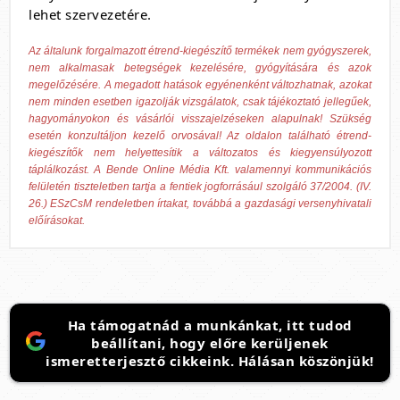
lehet szervezetére.
Az általunk forgalmazott étrend-kiegészítő termékek nem gyógyszerek,
nem alkalmasak betegségek kezelésére, gyógyítására és azok
megelőzésére. A megadott hatások egyénenként változhatnak, azokat
nem minden esetben igazolják vizsgálatok, csak tájékoztató jellegűek,
hagyományokon és vásárlói visszajelzéseken alapulnak! Szükség
esetén konzultáljon kezelő orvosával! Az oldalon található étrend-
kiegészítők nem helyettesítik a változatos és kiegyensúlyozott
táplálkozást. A Bende Online Média Kft. valamennyi kommunikációs
felületén tiszteletben tartja a fentiek jogforrásául szolgáló 37/2004. (IV.
26.) ESzCsM rendeletben írtakat, továbbá a gazdasági versenyhivatali
előírásokat.
Ha támogatnád a munkánkat, itt tudod
beállítani, hogy előre kerüljenek
ismeretterjesztő cikkeink. Hálásan köszönjük!