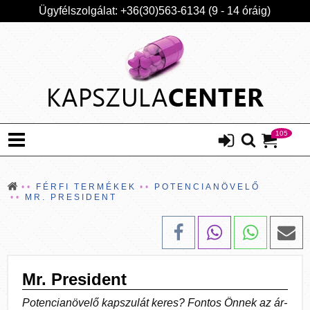
Ügyfélszolgálat: +36(30)563-6134 (9 - 14 óráig)
105
FÉRFI TERMÉKEK
POTENCIANÖVELŐ
MR. PRESIDENT
Mr. President
Potencianövelő kapszulát keres? Fontos Önnek az ár-