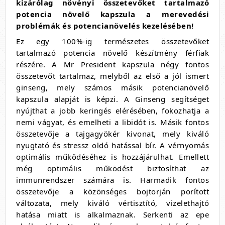
kizárólag növényi összetevőket tartalmazó
potencia növelő kapszula a merevedési
problémák és potencianövelés kezelésében!
Ez egy 100%-ig természetes összetevőket
tartalmazó potencia növelő készítmény férfiak
részére. A Mr President kapszula négy fontos
összetevőt tartalmaz, melyből az első a jól ismert
ginseng, mely számos másik potencianövelő
kapszula alapját is képzi. A Ginseng segítséget
nyújthat a jobb keringés elérésében, fokozhatja a
nemi vágyat, és emelheti a libidót is. Másik fontos
összetevője a tajgagyökér kivonat, mely kiváló
nyugtató és stressz oldó hatással bír. A vérnyomás
optimális működéséhez is hozzájárulhat. Emellett
még optimális működést biztosíthat az
immunrendszer számára is. Harmadik fontos
összetevője a közönséges bojtorján porított
változata, mely kiváló vértisztító, vizelethajtó
hatása miatt is alkalmaznak. Serkenti az epe