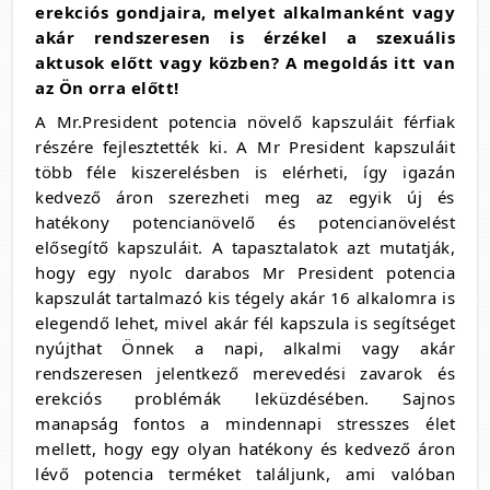
erekciós gondjaira, melyet alkalmanként vagy
akár rendszeresen is érzékel a szexuális
aktusok előtt vagy közben? A megoldás itt van
az Ön orra előtt!
A Mr.President potencia növelő kapszuláit férfiak
részére fejlesztették ki. A Mr President kapszuláit
több féle kiszerelésben is elérheti, így igazán
kedvező áron szerezheti meg az egyik új és
hatékony potencianövelő és potencianövelést
elősegítő kapszuláit. A tapasztalatok azt mutatják,
hogy egy nyolc darabos Mr President potencia
kapszulát tartalmazó kis tégely akár 16 alkalomra is
elegendő lehet, mivel akár fél kapszula is segítséget
nyújthat Önnek a napi, alkalmi vagy akár
rendszeresen jelentkező merevedési zavarok és
erekciós problémák leküzdésében. Sajnos
manapság fontos a mindennapi stresszes élet
mellett, hogy egy olyan hatékony és kedvező áron
lévő potencia terméket találjunk, ami valóban