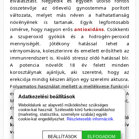
elválasztást. Negyedik és egyben utolsó fontos
összetevője az ötlevelű gynostemma porított
változata, melyet más néven a halhatatlanság
növényének is tartanak. Egyik legfontosabb
ismérve, hogy nagyon erős
antioxidáns
. Csökkenti
a szuperoxid gyökök és a hidrogén-peroxid
mennyiségét. Jótékony hatással lehet a
vérnyomásra, koleszterinre és emellett erősítheti az
immunrendszert is. Kiváló stressz oldó hatással bír.
A potencia növelőt 18 év felett minden
korosztálynak ajánljuk, aki szeretné, hogy az
erekciója mindig készen álljon egy szerelmi aktusra.
Folyamatos használat mellett a mellékvese funkciói
erősödnek, amely a szexuális energia központja. A
Adatkezelési beállítások
Mr President alkalmazása mellett Ön csak jól járhat,
Weboldalunk az alapvető működéshez szükséges
és szervezete ezt meghálálja majd Önnek.
cookie-kat használ. Szélesebb körű funkcionalitáshoz
(marketing, statisztika, személyre szabás) egyéb
A Mr President növényi potencia növelő
cookie-kat engedélyezhet.
Részletesebb információk.
kapszula használatával az alábbi pozitív
változásokat érzékelheti:
BEÁLLÍTÁSOK
ELFOGADOM