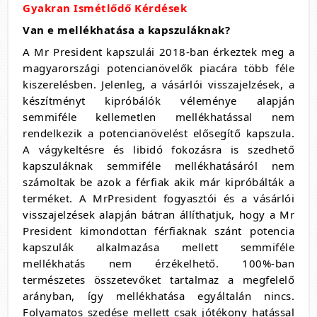
Gyakran Ismétlődő Kérdések
Van e mellékhatása a kapszuláknak?
A Mr President kapszulái 2018-ban érkeztek meg a
magyarországi potencianövelők piacára több féle
kiszerelésben. Jelenleg, a vásárlói visszajelzések, a
készítményt kipróbálók véleménye alapján
semmiféle kellemetlen mellékhatással nem
rendelkezik a potencianövelést elősegítő kapszula.
A vágykeltésre és libidó fokozásra is szedhető
kapszuláknak semmiféle mellékhatásáról nem
számoltak be azok a férfiak akik már kipróbálták a
terméket. A MrPresident fogyasztói és a vásárlói
visszajelzések alapján bátran állíthatjuk, hogy a Mr
President kimondottan férfiaknak szánt potencia
kapszulák alkalmazása mellett semmiféle
mellékhatás nem érzékelhető. 100%-ban
természetes összetevőket tartalmaz a megfelelő
arányban, így mellékhatása egyáltalán nincs.
Folyamatos szedése mellett csak jótékony hatással