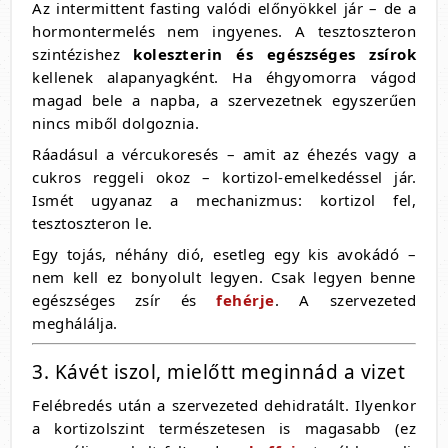
Az intermittent fasting valódi előnyökkel jár – de a
hormontermelés nem ingyenes. A tesztoszteron
szintézishez
koleszterin és egészséges zsírok
kellenek alapanyagként. Ha éhgyomorra vágod
magad bele a napba, a szervezetnek egyszerűen
nincs miből dolgoznia.
Ráadásul a vércukoresés – amit az éhezés vagy a
cukros reggeli okoz – kortizol-emelkedéssel jár.
Ismét ugyanaz a mechanizmus: kortizol fel,
tesztoszteron le.
Egy tojás, néhány dió, esetleg egy kis avokádó –
nem kell ez bonyolult legyen. Csak legyen benne
egészséges zsír és
fehérje
. A szervezeted
meghálálja.
3. Kávét iszol, mielőtt meginnád a vizet
Felébredés után a szervezeted dehidratált. Ilyenkor
a kortizolszint természetesen is magasabb (ez