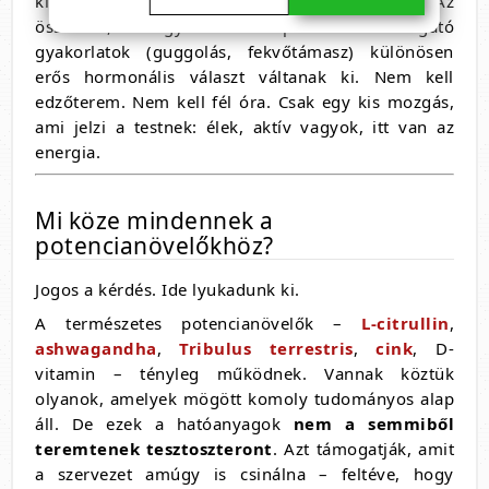
kimutathatóan emeli a tesztoszteron-szintet. Az
összetett, nagy izomcsoportokat mozgató
gyakorlatok (guggolás, fekvőtámasz) különösen
erős hormonális választ váltanak ki. Nem kell
edzőterem. Nem kell fél óra. Csak egy kis mozgás,
ami jelzi a testnek: élek, aktív vagyok, itt van az
energia.
Mi köze mindennek a
potencianövelőkhöz?
Jogos a kérdés. Ide lyukadunk ki.
A természetes potencianövelők –
L-citrullin
,
ashwagandha
,
Tribulus terrestris
,
cink
, D-
vitamin – tényleg működnek. Vannak köztük
olyanok, amelyek mögött komoly tudományos alap
áll. De ezek a hatóanyagok
nem a semmiből
teremtenek tesztoszteront
. Azt támogatják, amit
a szervezet amúgy is csinálna – feltéve, hogy