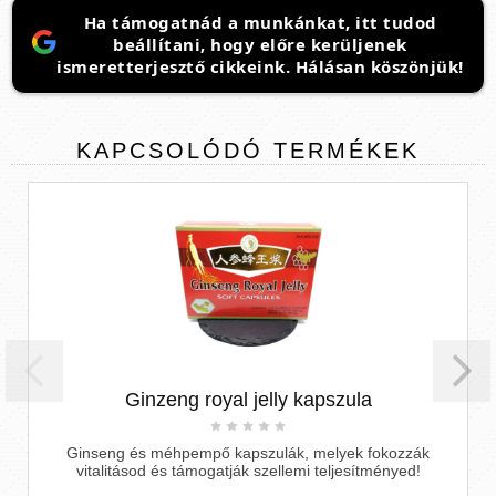
Ha támogatnád a munkánkat, itt tudod
beállítani, hogy előre kerüljenek
ismeretterjesztő cikkeink. Hálásan köszönjük!
KAPCSOLÓDÓ
TERMÉKEK
ng royal jelly kapszula
MRPOTENCIA M
hpempő kapszulák, melyek fokozzák
 támogatják szellemi teljesítményed!