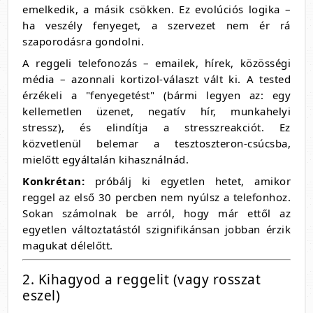
emelkedik, a másik csökken. Ez evolúciós logika –
ha veszély fenyeget, a szervezet nem ér rá
szaporodásra gondolni.
A reggeli telefonozás – emailek, hírek, közösségi
média – azonnali kortizol-választ vált ki. A tested
érzékeli a "fenyegetést" (bármi legyen az: egy
kellemetlen üzenet, negatív hír, munkahelyi
stressz), és elindítja a stresszreakciót. Ez
közvetlenül belemar a tesztoszteron-csúcsba,
mielőtt egyáltalán kihasználnád.
Konkrétan:
próbálj ki egyetlen hetet, amikor
reggel az első 30 percben nem nyúlsz a telefonhoz.
Sokan számolnak be arról, hogy már ettől az
egyetlen változtatástól szignifikánsan jobban érzik
magukat délelőtt.
2. Kihagyod a reggelit (vagy rosszat
eszel)