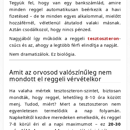
Tegyük fel, hogy van egy bankszámlád, amire
minden reggel automatikusan beérkezik a havi
fizetésed – de te minden egyes alkalommal, mielőtt
hozzáférnél, véletlenül átutalod valaki másnak.
Aztán csodálkozol, hogy nincs pénzed.
Nagyjából így működik a reggeli
tesztoszteron
-
csúcs és az, ahogy a legtöbb férfi elindítja a napját.
Nem dramatizálok. Ez biológia.
Amit az orvosod valószínűleg nem
mondott el reggeli vérvételkor
Ha valaha mértek tesztoszteron-szintet, biztosan
mondták, hogy reggel, lehetőleg 8-10 óra között
menj. Tudod, miért? Mert a tesztoszteron nem
egyenletesen termelődik a nap folyamán.
Napkeltétől kezdve meredeken emelkedik, és reggel
7-8 körül éri el a napi maximumot – ez
20-30