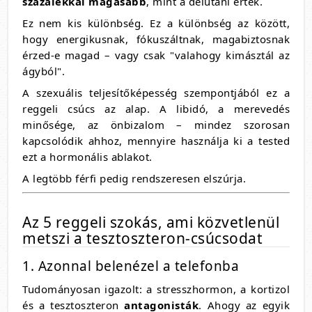
százalékkal magasabb
, mint a délutáni érték.
Ez nem kis különbség. Ez a különbség az között,
hogy energikusnak, fókuszáltnak, magabiztosnak
érzed-e magad – vagy csak "valahogy kimásztál az
ágyból".
A szexuális teljesítőképesség szempontjából ez a
reggeli csúcs az alap. A libidó, a merevedés
minősége, az önbizalom – mindez szorosan
kapcsolódik ahhoz, mennyire használja ki a tested
ezt a hormonális ablakot.
A legtöbb férfi pedig rendszeresen elszúrja.
Az 5 reggeli szokás, ami közvetlenül
metszi a tesztoszteron-csúcsodat
1. Azonnal belenézel a telefonba
Tudományosan igazolt: a stresszhormon, a kortizol
és a tesztoszteron
antagonisták
. Ahogy az egyik