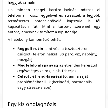
hagyjuk csinálni.
Ha minden reggel kortizol-lavinát indítasz el
telefonnal, rossz reggelivel és stresszel, a legjobb
természetes potencianövelő kapszula is fél
kapacitáson fut. Mintha turbo-t szerelnél egy
autóra, amelynek tömített a kipufogója.
A hatékony kombináció tehát:
Reggeli rutin
, ami védi a tesztoszteron-
csúcsot (telefon nélküli 30 perc, víz, napfény,
mozgás)
Megfelelő alapanyag
az étrenden keresztül
(egészséges zsírok, cink, fehérje)
Célzott étrend-kiegészítő
, ami a saját
problémádhoz illik (keringési, hormonális
vagy stressz-alapú)
Egy kis öndiagnózis