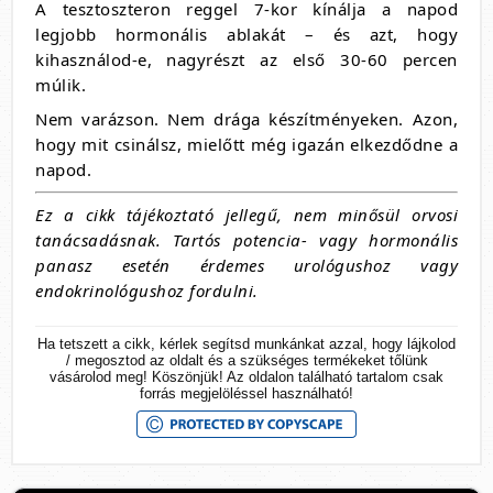
A tesztoszteron reggel 7-kor kínálja a napod
legjobb hormonális ablakát – és azt, hogy
kihasználod-e, nagyrészt az első 30-60 percen
múlik.
Nem varázson. Nem drága készítményeken. Azon,
hogy mit csinálsz, mielőtt még igazán elkezdődne a
napod.
Ez a cikk tájékoztató jellegű, nem minősül orvosi
tanácsadásnak. Tartós potencia- vagy hormonális
panasz esetén érdemes urológushoz vagy
endokrinológushoz fordulni.
Ha tetszett a cikk, kérlek segítsd munkánkat azzal, hogy lájkolod
/ megosztod az oldalt és a szükséges termékeket tőlünk
vásárolod meg! Köszönjük! Az oldalon található tartalom csak
forrás megjelöléssel használható!