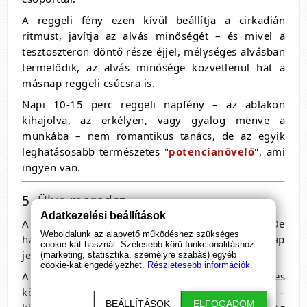
A reggeli fény ezen kívül beállítja a cirkadián
ritmust, javítja az alvás minőségét – és mivel a
tesztoszteron döntő része éjjel, mélységes alvásban
termelődik, az alvás minősége közvetlenül hat a
másnap reggeli csúcsra is.
Napi 10-15 perc reggeli napfény – az ablakon
kihajolva, az erkélyen, vagy gyalog menve a
munkába – nem romantikus tanács, de az egyik
leghatásosabb természetes "
potencianövelő
", ami
ingyen van.
5. Ülve maradsz
Adatkezelési beállítások
A reggeli mozgáshiány önmagában nem drámai. De
Weboldalunk az alapvető működéshez szükséges
ha ez minden reggel így van, a szervezet nem kap
cookie-kat használ. Szélesebb körű funkcionalitáshoz
jelet arra, hogy mobilizáljon.
(marketing, statisztika, személyre szabás) egyéb
cookie-kat engedélyezhet.
Részletesebb információk.
A rövid, intenzív reggeli mozgás – akár 5-10 perces
könnyű torna, néhány guggolás, séta –
BEÁLLÍTÁSOK
ELFOGADOM