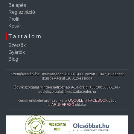
Belépés
Regisztráció
Profil
Kosár
Tartalom
Szerzők
Gyártók
Blog
Személyes átvétel: munkanapon 10:00-14:00 között · 1047, Budapest
(külső) Váci út 19. 312-es iroda
Ügyfélszolgálat minden hétköznap 9-14 óráig:
+36(30)563-6134
·
ugyfelszolgalat@kapszulacenter.hu
Kérjük értékelje áruházunkat a
GOOGLE
, a
FACEBOOK
vagy
az
ÁRUKERESŐ
oldalán