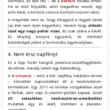
normális, ez kelt fel) – de a
koffein
tovább emeli.
Ha az első folyadék, amit magadhoz veszel, egy
erős kávé, a kortizol-csúcsra kortizol-csúcsot raksz.
A megoldás nem az, hogy kihagyod a reggeli kávét
(az élet nem ilyen kegyetlen). Hanem hogy
először
iszol egy nagy pohár vizet
, és csak utána a kávét.
Ez tényleg ennyire egyszerű, és mérhető
különbséget jelent a hormonális egyensúlyban.
4. Nem érsz napfényt
Ez a tipp furán hangzik potencia-összefüggésben,
de kérlek, maradj velem egy bekezdésig.
A
D-vitamin
– amit a bőr napfény hatására termel
– közvetlen kapcsolatban áll a tesztoszteron-
termeléssel. Egy 2011-es klinikai vizsgálatban azok
a férfiak, akik napi D-vitamin-pótlást kaptak, közel
25 százalékos tesztoszteron-emelkedést
mutattak egy év alatt, szemben a placebo-
csoporttal.