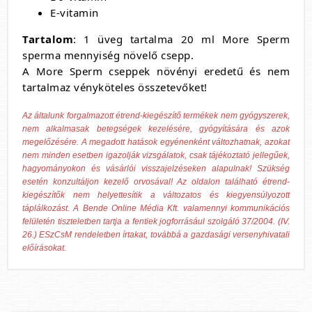
E-vitamin
Tartalom
: 1 üveg tartalma 20 ml More Sperm
sperma mennyiség növelő csepp.
A More Sperm cseppek növényi eredetű és nem
tartalmaz vényköteles összetevőket!
Az általunk forgalmazott étrend-kiegészítő termékek nem gyógyszerek,
nem alkalmasak betegségek kezelésére, gyógyítására és azok
megelőzésére. A megadott hatások egyénenként változhatnak, azokat
nem minden esetben igazolják vizsgálatok, csak tájékoztató jellegűek,
hagyományokon és vásárlói visszajelzéseken alapulnak! Szükség
esetén konzultáljon kezelő orvosával! Az oldalon található étrend-
kiegészítők nem helyettesítik a változatos és kiegyensúlyozott
táplálkozást. A Bende Online Média Kft. valamennyi kommunikációs
felületén tiszteletben tartja a fentiek jogforrásául szolgáló 37/2004. (IV.
26.) ESzCsM rendeletben írtakat, továbbá a gazdasági versenyhivatali
előírásokat.