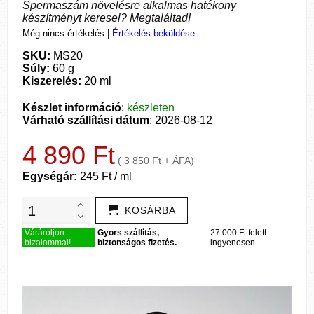
Spermaszám növelésre alkalmas hatékony
készítményt keresel? Megtaláltad!
Még nincs értékelés
|
Értékelés beküldése
SKU:
MS20
Súly:
60 g
Kiszerelés:
20 ml
Készlet információ
:
készleten
Várható szállítási dátum
: 2026-08-12
4 890 Ft
( 3 850 Ft + ÁFA)
Egységár:
245 Ft / ml
KOSÁRBA
Várároljon
Gyors szállítás,
27.000 Ft felett
bizalommal!
biztonságos fizetés.
ingyenesen.