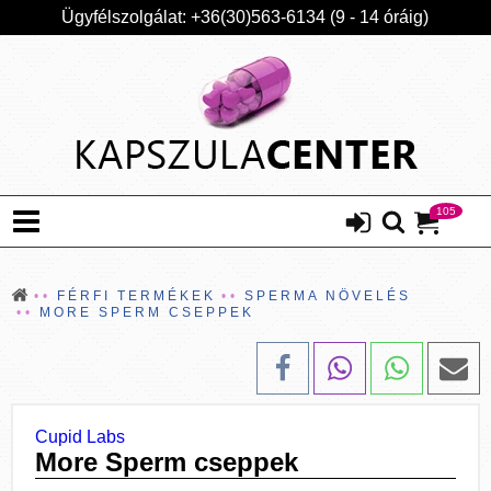
Ügyfélszolgálat: +36(30)563-6134 (9 - 14 óráig)
105
FÉRFI TERMÉKEK
SPERMA NÖVELÉS
MORE SPERM CSEPPEK
Cupid Labs
More Sperm cseppek