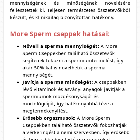
mennyiségének és minőségének növelésére
fejlesztettek ki.
Teljesen természetes összetevőkből
készült,
és klinikailag bizonyítottan hatékony.
More Sperm cseppek hatásai:
Növeli a sperma mennyiségét:
A More
Sperm Cseppekben található összetevők
segítenek fokozni a spermiumtermelést,
így
akár 50%-kal is növelhetik a sperma
mennyiségét.
Javítja a sperma minőségét:
A cseppekben
lévő vitaminok és ásványi anyagok javítják a
spermiumok mozgékonyságát és
morfológiáját,
így hatékonyabbá téve a
megtermékenyítést.
Erősebb orgazmusok:
A More Sperm
Cseppekben található összetevők fokozhatják
a vérkeringést a nemi szervekben,
így erősebb
és hosszabb ideig tartó orgazmusokat