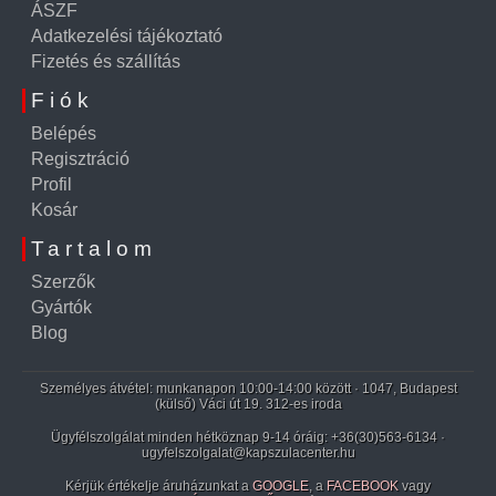
ÁSZF
Adatkezelési tájékoztató
Fizetés és szállítás
Fiók
Belépés
Regisztráció
Profil
Kosár
Tartalom
Szerzők
Gyártók
Blog
Személyes átvétel: munkanapon 10:00-14:00 között · 1047, Budapest
(külső) Váci út 19. 312-es iroda
Ügyfélszolgálat minden hétköznap 9-14 óráig:
+36(30)563-6134
·
ugyfelszolgalat@kapszulacenter.hu
Kérjük értékelje áruházunkat a
GOOGLE
, a
FACEBOOK
vagy