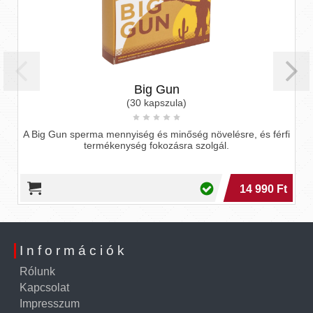
Big Gun
(30 kapszula)
A Big Gun sperma mennyiség és minőség növelésre, és férfi
Prób
termékenység fokozásra szolgál.
és
14 990 Ft
Információk
Rólunk
Kapcsolat
Impresszum