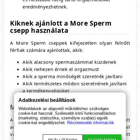
eredményezhetnek.
Kiknek ajánlott a More Sperm
csepp használata
A More Sperm cseppek kifejezetten olyan felnőtt
férfiak számára ajánlottak, akik:
Akik alacsony spermaszámmal küzdenek
Akik nehezen érnek el orgazmust
Akik a sperma minőségét szeretnék javítani
Akik természetes módon szeretnének javítani
a termékenységüket
Adatkezelési beállítások
More Sperm használati utasítás
Weboldalunk az alapvető működéshez szükséges
cookie-kat használ. Szélesebb körű funkcionalitáshoz
(marketing, statisztika, személyre szabás) egyéb
A cseppeket naponta kell használni az ajánlott
cookie-kat engedélyezhet.
Részletesebb információk.
adagolás szerint. Keverje össze a cseppeket vízzel
vagy gyümölcslével, és fogyassza el étkezés előtt