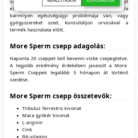
BEÁLLÍTÁSOK
ELFOGADOM
vagy közben. A rendszeres használat
elengedhetetlen a hatékonyság érdekében. Ha
bármilyen egészségügyi problémája van, vagy
gyógyszereket szed, konzultáljon orvosával a
termék használata előtt.
More Sperm csepp adagolás:
Naponta 20 cseppet kell bevenni vízbe csepegtetve.
A legjobb eredmény érdekében javasolt a More
Sperm Cseppek legalább 3 hónapon át történő
szedése.
More Sperm csepp összetevők:
Tribulus Terrestris kivonat
Maca gyökér kivonat
L-arginin
Cink
B6-vitamin