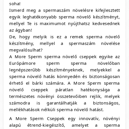
soha!
Ismerd meg a spermaszám növelésre kifejlesztett
egyik leghatékonyabb sperma növelő készítményt,
mellyel Te is maximumot nyújthatsz kedvesednek
az ágyban!
De, hogy melyik is ez a remek sperma növelő
készítmény, mellyel a spermaszám növelése
megvalósulhat?
A More Sperm sperma növelő cseppek egyike az
Európámore sperm sperma növelőban
legnépszerűbb készítményeknek, melyekkel a
sperma növelő hatás könnyedén és biztonságosan
érhető el bárki számára. A More Sperm sperma
növelő cseppek páratlan hatékonysága a
természetes növényi összetevőiben rejlik, melyek
számodra is garantálhatják a biztonságos,
mellékhatások nélküli sperma növelő hatást.
A More Sperm Cseppek egy innovatív,
növényi
alapú étrend-kiegészítő,
amelyet a sperma