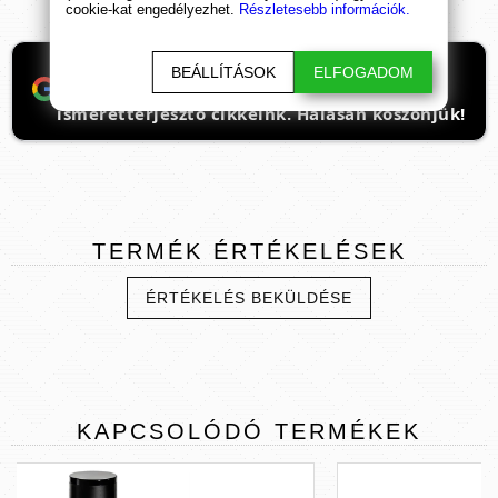
cookie-kat engedélyezhet.
Részletesebb információk.
Ha támogatnád a munkánkat, itt tudod
BEÁLLÍTÁSOK
ELFOGADOM
beállítani, hogy előre kerüljenek
ismeretterjesztő cikkeink. Hálásan köszönjük!
TERMÉK
ÉRTÉKELÉSEK
ÉRTÉKELÉS BEKÜLDÉSE
KAPCSOLÓDÓ
TERMÉKEK