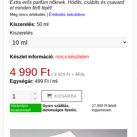
Extra erős parfüm nőknek. Hódíts, csábíts és csavard
el minden férfi fejét!
Még nincs értékelés
|
Értékelés beküldése
Kiszerelés:
50 ml
Kiszerelés
Készlet információ
:
nincs készleten
4 990 Ft
( 3 929 Ft + ÁFA)
Egységár:
499 Ft / ml
KOSÁRBA
Várároljon
Gyors szállítás,
27.000 Ft felett
bizalommal!
biztonságos fizetés.
ingyenesen.