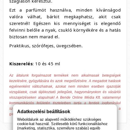
szagláson keresztül.
Ezt a parfümöt használva, minden kívánságod
valóra válhat, bárkit megkaphatsz, akit csak
szeretnél! Egészen kis mennyiséget is elegendő
felvinni belőle a nyak, csukló környékére és a hatás
biztosan nem marad el.
Praktikus, szórófejes, üvegcsében.
Kiszerelés
: 10 és 45 ml
Az általunk forgalmazott termékek nem alkalmasak betegségek
kezelésére, gyógyítására és azok megelőzésére. A megadott hatások
egyénenként változhatnak, azokat nem minden esetben igazolják
vizsgálatok, csak tájékoztató jellegűek, hagyományokon és vásárlói
visszajelzéseken alapulnak! A Bende Online Média Kft. valamennyi
kommunikációs felületén tiszteletben tartja a fentiek jogforrásául
szolgáló 37/2004. (IV. 26.) ESzCsM rendeletben írtakat, továbbá a
Adatkezelési beállítások
gazdasági versenyhivatali előírásokat.
Weboldalunk az alapvető működéshez szükséges
cookie-kat használ. Szélesebb körű funkcionalitáshoz
(marketing, statisztika, személyre szabás) egyéb