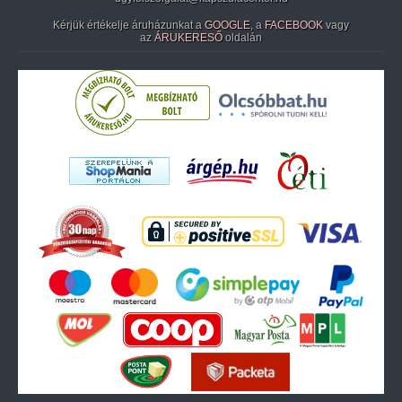
Kérjük értékelje áruházunkat a
GOOGLE
, a
FACEBOOK
vagy
az
ÁRUKERESŐ
oldalán