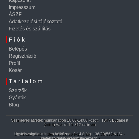
Kapcsolat
Impresszum
ÁSZF
Adatkezelési tájékoztató
Fizetés és szállítás
Fiók
Belépés
Regisztráció
Profil
Kosár
Tartalom
Szerzők
Gyártók
Blog
Személyes átvétel: munkanapon 10:00-14:00 között · 1047, Budapest
(külső) Váci út 19. 312-es iroda
Ügyfélszolgálat minden hétköznap 9-14 óráig:
+36(30)563-6134
·
ugyfelszolgalat@kapszulacenter.hu