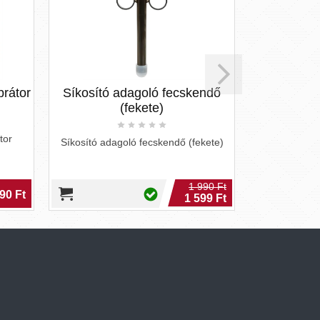
brátor
Síkosító adagoló fecskendő
Orgie Tantr
(fekete)
ma
tor
Síkosító adagoló fecskendő (fekete)
Orgie Tant
m
1 990 Ft
90 Ft
1 599 Ft