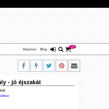
105
Hasznos
Blog
ly - jó éjszakát
akát
üldése