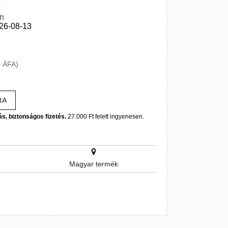
en
026-08-13
+ ÁFA)
BA
ás, biztonságos fizetés.
27.000 Ft felett ingyenesen.
Magyar termék