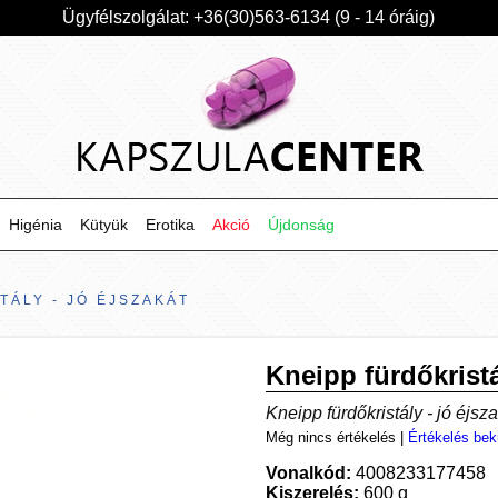
Ügyfélszolgálat: +36(30)563-6134 (9 - 14 óráig)
Higénia
Kütyük
Erotika
Akció
Újdonság
TÁLY - JÓ ÉJSZAKÁT
Kneipp fürdőkristá
Kneipp fürdőkristály - jó éjsz
Még nincs értékelés
|
Értékelés bek
Vonalkód:
4008233177458
Kiszerelés:
600 g