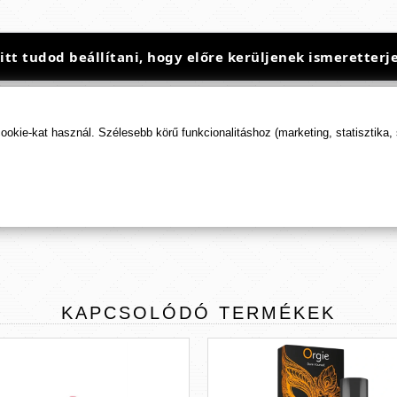
t tudod beállítani, hogy előre kerüljenek ismeretterje
kie-kat használ. Szélesebb körű funkcionalitáshoz (marketing, statisztika,
TERMÉK
ÉRTÉKELÉSEK
ÉRTÉKELÉS BEKÜLDÉSE
KAPCSOLÓDÓ
TERMÉKEK