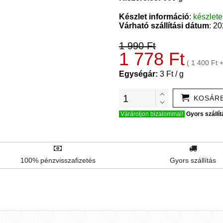
Készlet információ
:
készlet
Várható szállítási dátum
: 2
1 990 Ft
1 778 Ft
( 1 400 Ft 
Egységár:
3 Ft / g
KOSÁR
Várároljon bizalommal!
Gyors szállít
100% pénzvisszafizetés
Gyors szállítás