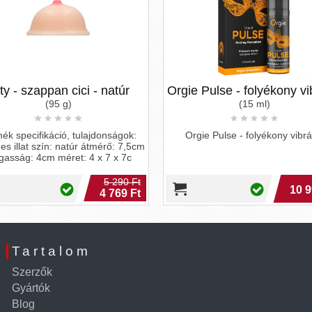
tty - szappan cici - natúr
Orgie Pulse - folyékony vi
(95 g)
(15 ml)
ék specifikáció, tulajdonságok:
Orgie Pulse - folyékony vibrá
es illat szín: natúr átmérő: 7,5cm
asság: 4cm méret: 4 x 7 x 7c
5 290 Ft
10 9
4 769 Ft
Tartalom
Szerzők
Gyártók
Blog