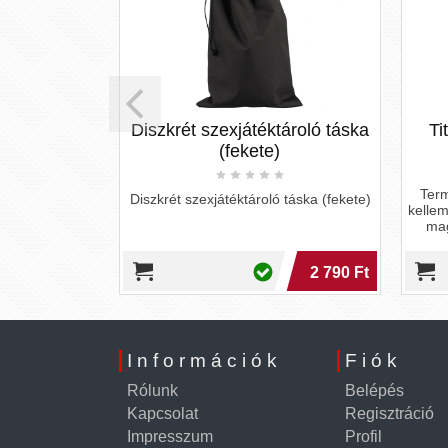
y Kisses -
Diszkrét szexjátéktároló táska
Ti
ergiaital
(fekete)
Term
Diszkrét szexjátéktároló táska (fekete)
kellem
isses - ízes
mag
iaital
2 990 Ft
2 790 Ft
Információk
Fiók
Rólunk
Belépés
Kapcsolat
Regisztráció
Impresszum
Profil