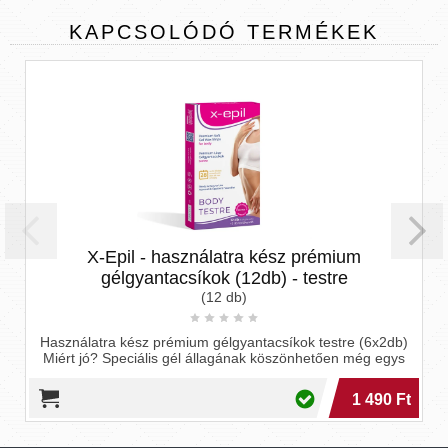
KAPCSOLÓDÓ
TERMÉKEK
X-Epil - használatra kész prémium
gélgyantacsíkok (12db) - testre
(12 db)
Használatra kész prémium gélgyantacsíkok testre (6x2db)
Miért jó? Speciális gél állagának köszönhetően még egys
1 490 Ft