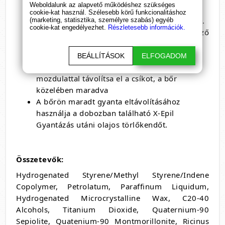
Weboldalunk az alapvető működéshez szükséges
fogófelületnél
cookie-kat használ. Szélesebb körű funkcionalitáshoz
Helyezze fel a csíkot a gyantázandó felületre.
(marketing, statisztika, személyre szabás) egyéb
cookie-kat engedélyezhet.
Részletesebb információk.
Alaposan simítsa le a szőrnövéssel megegyező
irányba, hogy jól rátapadjon a bőrre
Feszítse meg a bőrt, majd a szőrnövéssel
BEÁLLÍTÁSOK
ELFOGADOM
ellentétes irányban egy gyors, határozott
mozdulattal távolítsa el a csíkot, a bőr
közelében maradva
A bőrön maradt gyanta eltávolításához
használja a dobozban található X-Epil
Gyantázás utáni olajos törlőkendőt.
Összetevők:
Hydrogenated Styrene/Methyl Styrene/Indene
Copolymer, Petrolatum, Paraffinum Liquidum,
Hydrogenated Microcrystalline Wax, C20-40
Alcohols, Titanium Dioxide, Quaternium-90
Sepiolite, Quatenium-90 Montmorillonite, Ricinus