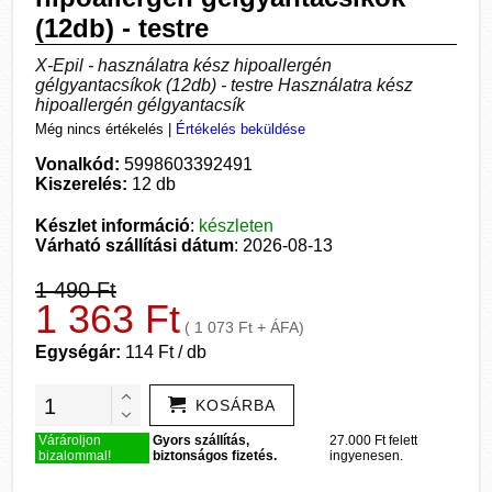
(12db) - testre
X-Epil - használatra kész hipoallergén
gélgyantacsíkok (12db) - testre Használatra kész
hipoallergén gélgyantacsík
Még nincs értékelés
|
Értékelés beküldése
Vonalkód:
5998603392491
Kiszerelés:
12 db
Készlet információ
:
készleten
Várható szállítási dátum
: 2026-08-13
1 490 Ft
1 363 Ft
( 1 073 Ft + ÁFA)
Egységár:
114 Ft / db
KOSÁRBA
Várároljon
Gyors szállítás,
27.000 Ft felett
bizalommal!
biztonságos fizetés.
ingyenesen.