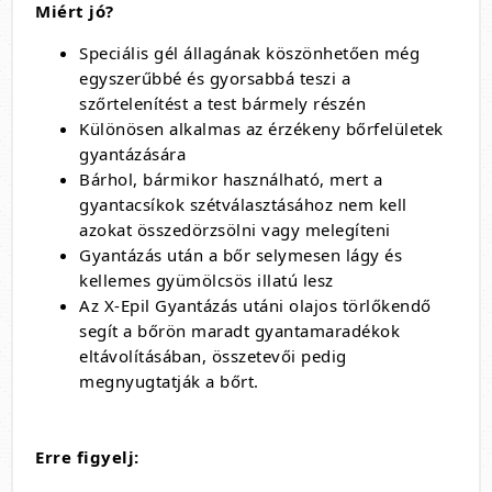
Miért jó?
Speciális gél állagának köszönhetően még
egyszerűbbé és gyorsabbá teszi a
szőrtelenítést a test bármely részén
Különösen alkalmas az érzékeny bőrfelületek
gyantázására
Bárhol, bármikor használható, mert a
gyantacsíkok szétválasztásához nem kell
azokat összedörzsölni vagy melegíteni
Gyantázás után a bőr selymesen lágy és
kellemes gyümölcsös illatú lesz
Az X-Epil Gyantázás utáni olajos törlőkendő
segít a bőrön maradt gyantamaradékok
eltávolításában, összetevői pedig
megnyugtatják a bőrt.
Erre figyelj: