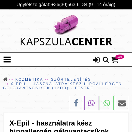
Ügyfélszolgálat: +36(30)563-6134 (9 - 14 óráig)
105
KOZMETIKA
SZŐRTELENÍTÉS
X-EPIL - HASZNÁLATRA KÉSZ HIPOALLERGÉN
GÉLGYANTACSÍKOK (12DB) - TESTRE
X-Epil - használatra kész
hipoallergén gélgyantacsíkok