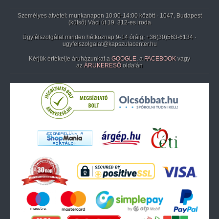
Személyes átvétel: munkanapon 10:00-14:00 között · 1047, Budapest
(külső) Váci út 19. 312-es iroda
Ügyfélszolgálat minden hétköznap 9-14 óráig:
+36(30)563-6134
·
ugyfelszolgalat@kapszulacenter.hu
Kérjük értékelje áruházunkat a
GOOGLE
, a
FACEBOOK
vagy
az
ÁRUKERESŐ
oldalán