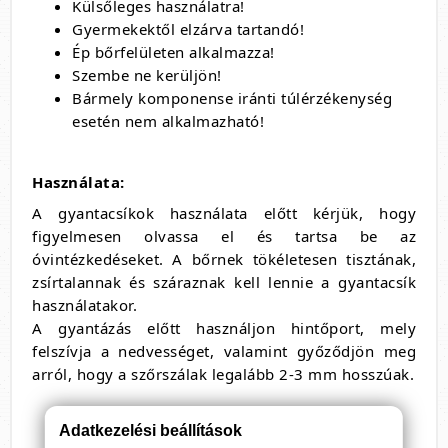
Külsőleges használatra!
Gyermekektől elzárva tartandó!
Ép bőrfelületen alkalmazza!
Szembe ne kerüljön!
Bármely komponense iránti túlérzékenység
esetén nem alkalmazható!
Használata:
A gyantacsíkok használata előtt kérjük, hogy
figyelmesen olvassa el és tartsa be az
óvintézkedéseket. A bőrnek tökéletesen tisztának,
zsírtalannak és száraznak kell lennie a gyantacsík
használatakor.
A gyantázás előtt használjon hintőport, mely
felszívja a nedvességet, valamint győződjön meg
arról, hogy a szőrszálak legalább 2-3 mm hosszúak.
Adatkezelési beállítások
Óvatosan válassza szét a csíkokat a maxi