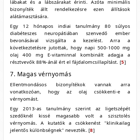
lábakat és a lábszárakat érinti. Azóta minimális
bizonyíték állt rendelkezésre ezen állítások
alátámasztására.
Egy 12 hónapos indiai tanulmány 80 súlyos
diabéteszes neuropátiában szenvedő ember
bevonásával vizsgálta a kezelést. Arra a
következtetésre jutottak, hogy napi 500-1000 mg
olaj 400 mg E-vitaminnal kombinált adagja a
résztvevők 88%-ánál ért el fájdalomcsillapítást. [
5
]
7. Magas vérnyomás
Ellentmondásos bizonyítékok vannak arra
vonatkozóan, hogy az olaj csökkenti-e a
vérnyomást.
Egy 2013-as tanulmány szerint az ligetszépét
szedőknél kissé magasabb volt a szisztolés
vérnyomás. A kutatók a csökkenést "klinikailag
jelentős különbségnek" nevezték. [
8
]