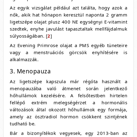
Az egyik vizsgálat például azt találta, hogy azok a
nők, akik hat hónapon keresztül naponta 2 gramm
ligetszépe olajat plusz 400 NE egységnyi E-vitamint
szedtek, enyhe javulást tapasztaltak mellfájdalmuk
súlyosságában. [
2
]
Az
Evening Primrose olajat
a PMS egyéb tüneteire
vagy a menstruációs görcsök enyhítésére is
alkalmazzák.
3. Menopauza
Az ligetszépe kapszula már régóta használt a
menopauzába való átmenet során jelentkező
hőhullámok kezelésére. A felsőtestben hirtelen
fellépő extrém melegségérzet a hormonális
változások által okozott hőhullámok egy formája,
amely az ösztradiol hormon csökkent szintjének
tudható be.
Bár a bizonyítékok vegyesek, egy 2013-ban az