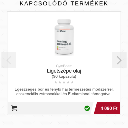
KAPCSOLÓDÓ
TERMÉKEK
GymBeam
Ligetszépe olaj
(90 kapszula)
Egészséges bőr és fénylő haj természetes módszerrel,
esszenciális zsírsavakkal és E-vitaminnal támogatva.
4 090 Ft