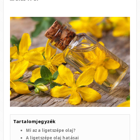
Tartalomjegyzék
Mi az a ligetszépe olaj?
A ligetszépe olaj hatásai