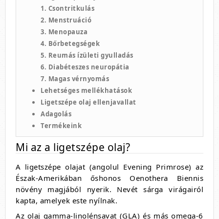
1. Csontritkulás
2. Menstruáció
3. Menopauza
4. Bőrbetegségek
5. Reumás ízületi gyulladás
6. Diabéteszes neuropátia
7. Magas vérnyomás
Lehetséges mellékhatások
Ligetszépe olaj ellenjavallat
Adagolás
Termékeink
Mi az a ligetszépe olaj?
A ligetszépe olajat (angolul
Evening Primrose)
az
Észak-Amerikában őshonos Oenothera Biennis
növény magjából nyerik. Nevét sárga virágairól
kapta, amelyek este nyílnak.
Az olaj gamma-linolénsavat (GLA) és más omega-6