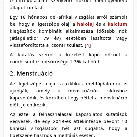
csontritkulásban szenvedő nőknél megfigyelhető
állapotromlást.
Egy 18 hónapos dél-afrikai vizsgálat arról számolt
be, hogy a ligetszépe olaj, a
halolaj
és a
kalcium
kiegészítők kombinált alkalmazása idősebb nők
(átlagéletkor 79 év) esetében lassította vagy
visszafordította a csontritkulást. [
1
]
A kutatás szerint a kezelést kapó nőknél a
combcsont csontsűrűsége 1.3%-kal nőtt.
2. Menstruáció
Az ligetszépe olajat a ciklikus mellfájdalomra is
ajánlják, amely a menstruációs ciklushoz
kapcsolódik, és körülbelül egy héttel a menstruáció
előtt jelentkezik.
Az ezzel a felhasználással kapcsolatos kutatások
vegyesek, de egy 2019-es áttekintésbe bevont 10
klinikai vizsgálatból hét azt sugallta, hogy a
ligetszépe hasznos a mellfájás esetén.