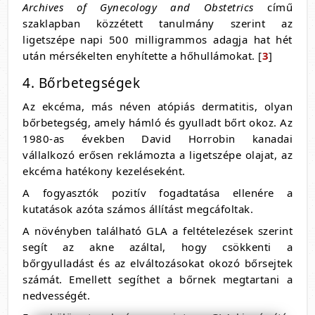
Archives of Gynecology and Obstetrics
című
szaklapban közzétett tanulmány szerint az
ligetszépe napi 500 milligrammos adagja hat hét
után mérsékelten enyhítette a hőhullámokat. [
3
]
4. Bőrbetegségek
Az ekcéma, más néven atópiás dermatitis, olyan
bőrbetegség, amely hámló és gyulladt bőrt okoz. Az
1980-as években David Horrobin kanadai
vállalkozó erősen reklámozta a ligetszépe olajat, az
ekcéma hatékony kezeléseként.
A fogyasztók pozitív fogadtatása ellenére a
kutatások azóta számos állítást megcáfoltak.
A növényben található GLA a feltételezések szerint
segít az akne azáltal, hogy csökkenti a
bőrgyulladást és az elváltozásokat okozó bőrsejtek
számát. Emellett segíthet a bőrnek megtartani a
nedvességét.