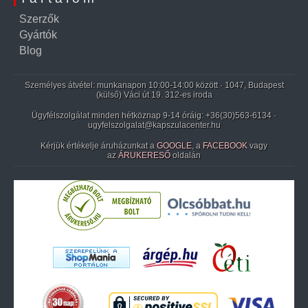
Szerzők
Gyártók
Blog
Személyes átvétel: munkanapon 10:00-14:00 között · 1047, Budapest
(külső) Váci út 19. 312-es iroda
Ügyfélszolgálat minden hétköznap 9-14 óráig:
+36(30)563-6134
·
ugyfelszolgalat@kapszulacenter.hu
Kérjük értékelje áruházunkat a
GOOGLE
, a
FACEBOOK
vagy
az
ÁRUKERESŐ
oldalán