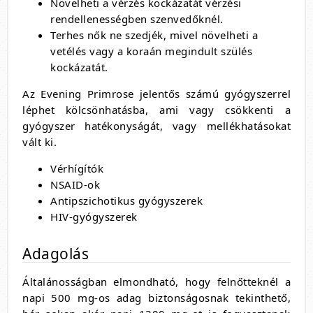
Növelheti a vérzés kockázatát vérzési
rendellenességben szenvedőknél.
Terhes nők ne szedjék, mivel növelheti a
vetélés vagy a koraán megindult szülés
kockázatát.
Az
Evening Primrose
jelentős számú gyógyszerrel
léphet kölcsönhatásba, ami vagy csökkenti a
gyógyszer hatékonyságát, vagy mellékhatásokat
vált ki.
Vérhígítók
NSAID-ok
Antipszichotikus gyógyszerek
HIV-gyógyszerek
Adagolás
Általánosságban elmondható, hogy felnőtteknél a
napi 500 mg-os adag biztonságosnak tekinthető,