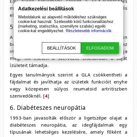
Egy külön tanulmány szerint a GLA-kiegészítés
mind a gyulladásos, mind a nem gyulladásos aknés
Adatkezelési beállítások
elváltozásokat csökkentette. [
6
,
7
]
Weboldalunk az alapvető működéshez szükséges
cookie-kat használ. Szélesebb körű funkcionalitáshoz
5. Reumás ízületi gyulladás
(marketing, statisztika, személyre szabás) egyéb
cookie-kat engedélyezhet.
Részletesebb információk.
A reumatoid artritisz (RA) egyfajta autoimmun
betegség, azaz olyan betegség, amelyben az
BEÁLLÍTÁSOK
ELFOGADOM
immunrendszer saját sejtjeit és szöveteit támadja
meg. RA esetén a szervezet elsősorban a saját
ízületeit támadja.
Egyes tanulmányok szerint a GLA csökkentheti a
fájdalmat és javíthatja az izületek funkcióit enyhe
vagy közepesen súlyos reumatoid artritiszben
szenvedőknél. [
4
]
6. Diabéteszes neuropátia
1993-ban javasolták először a ligetszépe olajat a
diabéteszes neuropátia, az idegfájdalmak egy
típusának lehetséges kezelésére, amely főként a