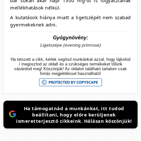
bár sokan akár napi 1300 mg-ot is fogyasztanak
mellékhatások nélkül.
A kutatások hiánya miatt a ligetszépét nem szabad
gyermekeknek adni.
Gyógynövény:
Ligetszépe (evening primrose)
Ha tetszett a cikk, kérlek segítsd munkánkat azzal, hogy lájkolod
/ megosztod az oldalt és a szükséges termékeket tőlünk
vásárolod meg! Köszönjük! Az oldalon található tartalom csak
forrás megjelöléssel használható!
Ha támogatnád a munkánkat, itt tudod
beállítani, hogy előre kerüljenek
ismeretterjesztő cikkeink. Hálásan köszönjük!