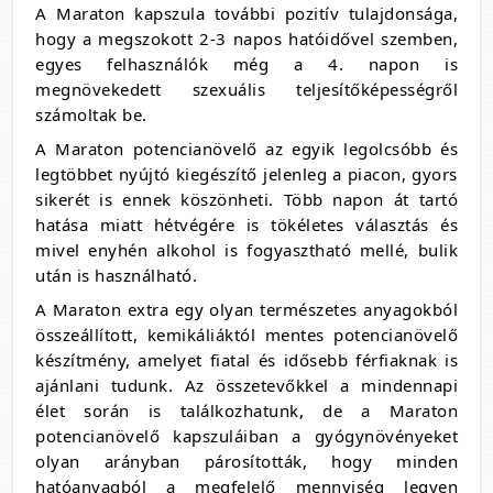
A Maraton kapszula további pozitív tulajdonsága,
hogy a megszokott 2-3 napos hatóidővel szemben,
egyes felhasználók még a 4. napon is
megnövekedett szexuális teljesítőképességről
számoltak be.
A Maraton potencianövelő az egyik legolcsóbb és
legtöbbet nyújtó kiegészítő jelenleg a piacon, gyors
sikerét is ennek köszönheti. Több napon át tartó
hatása miatt hétvégére is tökéletes választás és
mivel enyhén alkohol is fogyasztható mellé, bulik
után is használható.
A Maraton extra egy olyan természetes anyagokból
összeállított, kemikáliáktól mentes potencianövelő
készítmény, amelyet fiatal és idősebb férfiaknak is
ajánlani tudunk. Az összetevőkkel a mindennapi
élet során is találkozhatunk, de a Maraton
potencianövelő kapszuláiban a gyógynövényeket
olyan arányban párosították, hogy minden
hatóanyagból a megfelelő mennyiség legyen