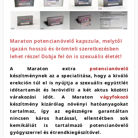
Maraton potencianövelő kapszula, melytől
igazán hosszú és örömteli szeretkezésben
lehet része! Dobja fel ön is szexuális életét!
A Maraton extra
potencianövelő
készítménynek az a specialitása, hogy a kiváló
erekción túl el is nyújtja a szexuális együttlét
időtartamát és lerövidíti a két aktus közötti
várakozási időt. A Maraton
vágyfokozó
készítmény kizárólag növényi hatóanyagokat
tartalmaz, így az egészségre garantáltan
nincsen káros hatással, ellentétben sok
kemikáliát is tartalmazó potencianövelő
gyógyszerrel és étrendkiegészítővel.