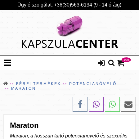
Ügyfélszolgálat: +36(30)563-6134 (9 - 14 óráig)
105
FÉRFI TERMÉKEK
POTENCIANÖVELŐ
MARATON
Maraton
Maraton, a hosszan tartó potencianövelő és szexuális