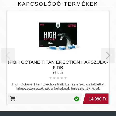
KAPCSOLÓDÓ
TERMÉKEK
új termék
TION KAPSZULA -
Niagara - étrend kiegészítő 
(4 db)
Niagara - étrend kiegészítő fé
 az erekciós tablettát
fejlesztették ki, ak
14 990 Ft