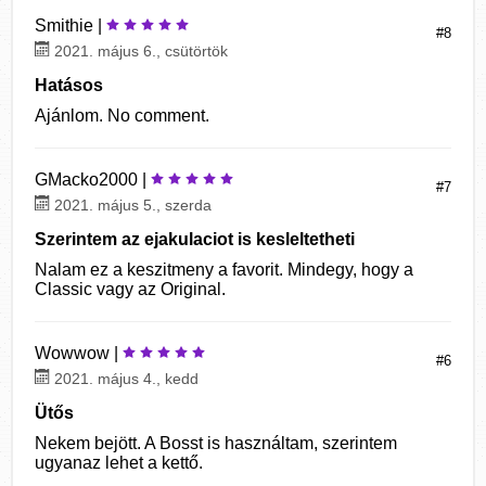
Smithie |
#8
2021. május 6., csütörtök
Hatásos
Ajánlom. No comment.
GMacko2000 |
#7
2021. május 5., szerda
Szerintem az ejakulaciot is kesleltetheti
Nalam ez a keszitmeny a favorit. Mindegy, hogy a
Classic vagy az Original.
Wowwow |
#6
2021. május 4., kedd
Ütős
Nekem bejött. A Bosst is használtam, szerintem
ugyanaz lehet a kettő.