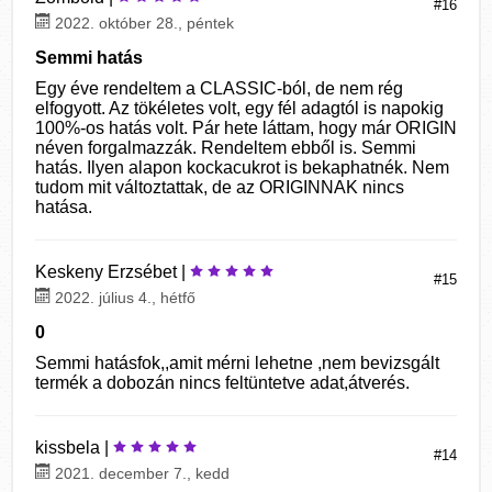
#16
2022. október 28., péntek
Semmi hatás
Egy éve rendeltem a CLASSIC-ból, de nem rég
elfogyott. Az tökéletes volt, egy fél adagtól is napokig
100%-os hatás volt. Pár hete láttam, hogy már ORIGIN
néven forgalmazzák. Rendeltem ebből is. Semmi
hatás. Ilyen alapon kockacukrot is bekaphatnék. Nem
tudom mit változtattak, de az ORIGINNAK nincs
hatása.
Keskeny Erzsébet |
#15
2022. július 4., hétfő
0
Semmi hatásfok,,amit mérni lehetne ,nem bevizsgált
termék a dobozán nincs feltüntetve adat,átverés.
kissbela |
#14
2021. december 7., kedd