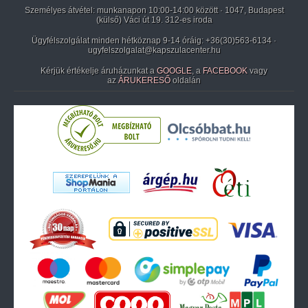
Személyes átvétel: munkanapon 10:00-14:00 között · 1047, Budapest
(külső) Váci út 19. 312-es iroda
Ügyfélszolgálat minden hétköznap 9-14 óráig:
+36(30)563-6134
·
ugyfelszolgalat@kapszulacenter.hu
Kérjük értékelje áruházunkat a
GOOGLE
, a
FACEBOOK
vagy
az
ÁRUKERESŐ
oldalán