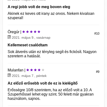
A regi jobb volt de meg boven eleg
Akinek ez keves ott irany az orvos. Nekem kivaloan
szuperal!
Öregúr |
#10
2021. május 9., vasárnap
Kellemeset csalódtam
Sok átverés után ez tényleg segít és fickósít. Nagyon
szeretem a hatását.
Mulanfan |
#9
2021. május 7., péntek
Az előző erősebb volt de ez is kielégítő
Erősségre 10/8 szerintem, ha az előző volt a 10. A
Szuperhőssel lehet egy szint. 50 felett már gyakran
használom, sajnos.