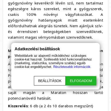
gyógynövény keverékről lévén szó, nem tartalmaz
egészségre káros szereket, mint a gyógyszerek,
csakis 100% növényi vágyfokozókat. A
gyógynövény hatóanyagok miatt esetenként
előfordulhatnak alegriás tünetek. Nem ajánljuk szív-
és érrendszeri betegségekben szenvedőknek,
valamint magas vérnyomásban szenvedőknek.
Adatkezelési beállítások
Milyen vélemények keringenek a Maraton
potencianövelőről a fórumokban?
Weboldalunk az alapvető működéshez szükséges
cookie-kat használ. Szélesebb körű funkcionalitáshoz
(marketing, statisztika, személyre szabás) egyéb
Általánosan kijelenthetjük, hogy a fórumokon
cookie-kat engedélyezhet.
Részletesebb információk.
szeretik a terméket. Bár a Boom Boom és a Gold
Power kedveltebb, hatását tekintve hasonló a többi
potencianövelőhöz. Ha megfogadja véleményünk,
BEÁLLÍTÁSOK
ELFOGADOM
akkor ad egy esélyt a terméknek és megtapasztalja
saját magán a Maraton hosszan tartó
potencianövelő hatását.
Kiszerelés
: 6 db (a 2 és 10 darabos megszűnt)