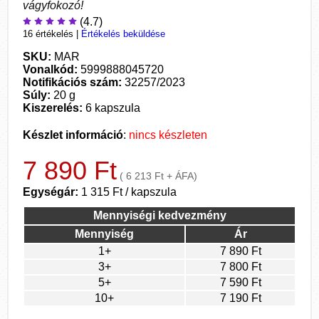
vágyfokozó!
(4.7)
16 értékelés
|
Értékelés beküldése
SKU:
MAR
Vonalkód:
5999888045720
Notifikációs szám:
32257/2023
Súly:
20 g
Kiszerelés:
6 kapszula
Készlet információ
:
nincs készleten
7 890 Ft
( 6 213 Ft + ÁFA)
Egységár:
1 315 Ft / kapszula
Mennyiségi kedvezmény
Mennyiség
Ár
1+
7 890 Ft
3+
7 800 Ft
5+
7 590 Ft
10+
7 190 Ft