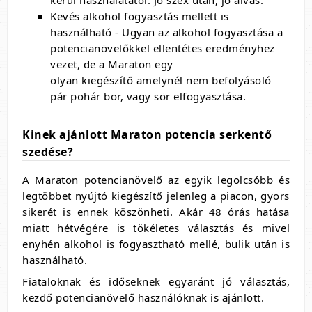
kerül használatától. Jó szex után, jó alvás.
Kevés alkohol fogyasztás mellett is
használható - Ugyan az alkohol fogyasztása a
potencianövelőkkel ellentétes eredményhez
vezet, de a Maraton egy
olyan kiegészítő amelynél nem befolyásoló
pár pohár bor, vagy sör elfogyasztása.
Kinek ajánlott Maraton potencia serkentő
szedése?
A Maraton potencianövelő az egyik legolcsóbb és
legtöbbet nyújtó kiegészítő jelenleg a piacon, gyors
sikerét is ennek köszönheti. Akár 48 órás hatása
miatt hétvégére is tökéletes választás és mivel
enyhén alkohol is fogyasztható mellé, bulik után is
használható.
Fiataloknak és időseknek egyaránt jó választás,
kezdő potencianövelő használóknak is ajánlott.