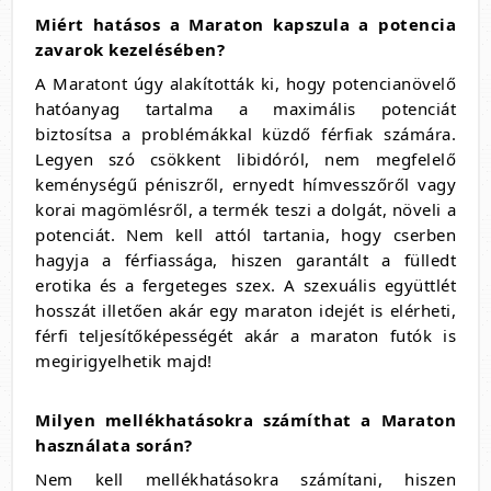
Miért hatásos a Maraton kapszula a potencia
zavarok kezelésében?
A Maratont úgy alakították ki, hogy potencianövelő
hatóanyag tartalma a maximális potenciát
biztosítsa a problémákkal küzdő férfiak számára.
Legyen szó csökkent libidóról, nem megfelelő
keménységű péniszről, ernyedt hímvesszőről vagy
korai magömlésről, a termék teszi a dolgát, növeli a
potenciát. Nem kell attól tartania, hogy cserben
hagyja a férfiassága, hiszen garantált a fülledt
erotika és a fergeteges szex. A szexuális együttlét
hosszát illetően akár egy maraton idejét is elérheti,
férfi teljesítőképességét akár a maraton futók is
megirigyelhetik majd!
Milyen mellékhatásokra számíthat a Maraton
használata során?
Nem kell mellékhatásokra számítani, hiszen