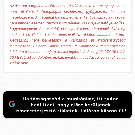
Az általunk forgalmazott étrend-kiegészítő termékek nem gyógyszerek,
nem alkalmasak betegségek kezelésére, gyógyítására és azok
megelőzésére. A megadott hatások egyénenként változhatnak, azokat
nem minden esetben igazolják vizsgálatok, csak tájékoztató jellegűek,
hagyományokon és vásárlói visszajelzéseken alapulnak! Szükség
esetén konzultáljon kezelő orvosával! Az oldalon található étrend-
kiegészítők nem helyettesítik a változatos és kiegyensúlyozott
táplálkozást. A Bende Online Média Kft. valamennyi kommunikációs
felületén tiszteletben tartja a fentiek jogforrásául szolgáló 37/2004. (IV.
26.) ESzCsM rendeletben írtakat, továbbá a gazdasági versenyhivatali
előírásokat.
Ha támogatnád a munkánkat, itt tudod
beállítani, hogy előre kerüljenek
ismeretterjesztő cikkeink. Hálásan köszönjük!