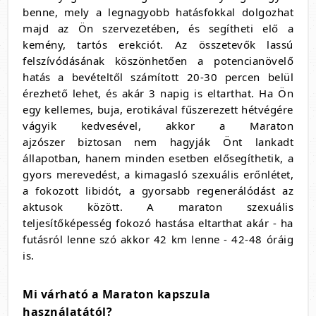
benne, mely a legnagyobb hatásfokkal dolgozhat
majd az Ön szervezetében, és segítheti elő a
kemény, tartós erekciót. Az összetevők lassú
felszívódásának köszönhetően a potencianövelő
hatás a bevételtől számított 20-30 percen belül
érezhető lehet, és akár 3 napig is eltarthat. Ha Ön
egy kellemes, buja, erotikával fűszerezett hétvégére
vágyik kedvesével, akkor a Maraton
ajzószer biztosan nem hagyják Önt lankadt
állapotban, hanem minden esetben elősegíthetik, a
gyors merevedést, a kimagasló szexuális erőnlétet,
a fokozott libidót, a gyorsabb regenerálódást az
aktusok között. A maraton szexuális
teljesítőképesség fokozó hastása eltarthat akár - ha
futásról lenne szó akkor 42 km lenne - 42-48 óráig
is.
Mi várható a Maraton kapszula
használatától?