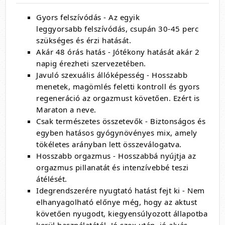
Gyors felszívódás - Az egyik
leggyorsabb felszívódás, csupán 30-45 perc
szükséges és érzi hatását.
Akár 48 órás hatás - Jótékony hatását akár 2
napig érezheti szervezetében.
Javuló szexuális állóképesség - Hosszabb
menetek, magömlés feletti kontroll és gyors
regeneráció az orgazmust követően. Ezért is
Maraton a neve.
Csak természetes összetevők - Biztonságos és
egyben hatásos gyógynövényes mix, amely
tökéletes arányban lett összeválogatva.
Hosszabb orgazmus - Hosszabbá nyújtja az
orgazmus pillanatát és intenzívebbé teszi
átélését.
Idegrendszerére nyugtató hatást fejt ki - Nem
elhanyagolható előnye még, hogy az aktust
követően nyugodt, kiegyensúlyozott állapotba