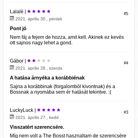
Lalalé |
#5
2021. április 30., péntek
Pont jó
Nem fáj a fejem de hozza, amit kell. Akinek ez kevés
ott sajnos nagy lehet a gond.
Gábor |
#4
2021. április 28., szerda
A hatása árnyéka a korábbiénak
Sajna a korábbinak (forgalomból kivontnak) és a
Bossnak a nyomába sem ér hatását tekintve. :(
LuckyLuck |
#3
2021. április 27., kedd
Visszatért szerencsére.
Míg nem volt a The Bosst hasznaltam de szerencsére