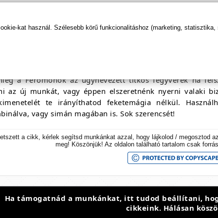
kor fedezték fel a feromonokat?
kie-kat használ. Szélesebb körű funkcionalitáshoz (marketing, statisztika,
első felfedezett
feromon
a bombykol volt - a nőstény se
yület-. Ennek köszönhetően a nőstény 11 km távolságból ké
ós csapatot ingerelt arra, hogy kutassák ezeket az any
ség ahhoz, hogy felfedezzük ezeket, és rájöjjünek, mire is j
enleg a Feromonok az úgynevezett titkos fegyverek ha fels
ni az új munkát, vagy éppen elszeretnénk nyerni valaki b
kimenetelét te irányíthatod feketemágia nélkül. Haszná
binálva, vagy simán magában is. Sok szerencsét!
etszett a cikk, kérlek segítsd munkánkat azzal, hogy lájkolod / megosztod a
meg! Köszönjük! Az oldalon található tartalom csak forrá
Ha támogatnád a munkánkat, itt tudod beállítani, hog
cikkeink. Hálásan köszö