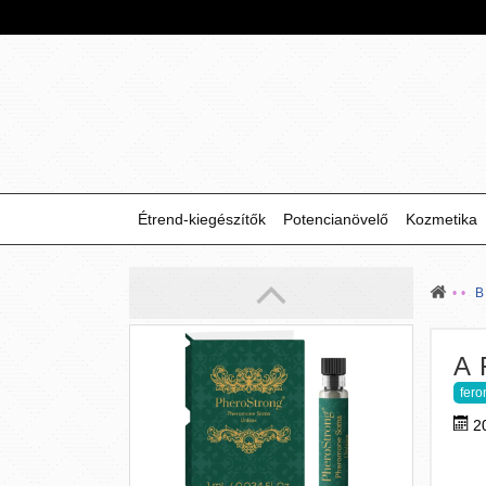
14 590 Ft
Étrend-kiegészítők
Potencianövelő
Kozmetika
PheroStrong pheromone
SOMA Unisex - 1 ml
(1 ml)
A
Egy illatkoncepció, amelyet az
érzékiség, az intimitás és a
fer
„kapcsolatok kémiája” ihletett. A
PheroStrong® egy fero
2
1 290 Ft