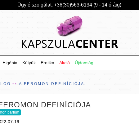
Ügyfélszolgálat: +36(30)563-6134 (9 - 14 óráig)
Higénia
Kütyük
Erotika
Akció
Újdonság
BLOG
A FEROMON DEFINÍCIÓJA
 FEROMON DEFINÍCIÓJA
omon parfüm
022-07-19