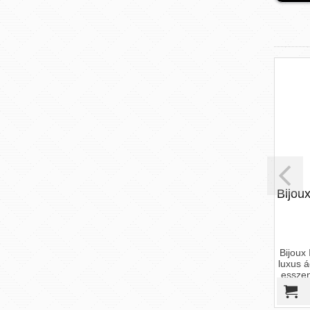
Fejjegy: licsi, bergamott, őszibarack
Szívjegy: pünkösdi rózsa, narancsvirág,
jázmin, petália Alapjegy: pézsma, m
9 190 Ft
RUF - Taboo Epicurien For Him
Bijoux
- 50ml
(50 ml)
A Ruf legújabb 2017-es parfümje a
Bijoux
TABOO Epicurien for Him egy
luxus á
kifejezetten karizmatikus illat férfiaknak.
esszen
Olyan fér...
4 290 Ft