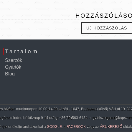
HOZZÁSZÓLÁS
ÚJ HOZZÁSZÓLÁS
Tartalom
Szerzők
Gyártók
Blog
 átvétel: munkanapon 10:00-14:00 között · 1047, Budapest (külső) Váci út 19. 31
lgálat minden hétköznap 9-14 óráig:
+36(30)563-6134
· ugyfelszolgalat@kapszula
érjük értékelje áruházunkat a
GOOGLE
, a
FACEBOOK
vagy az
ÁRUKERESŐ
oldal