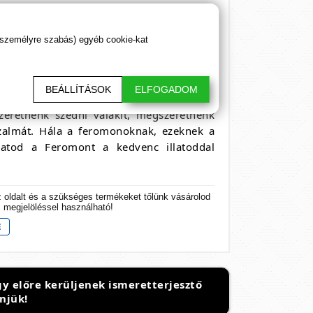
 személyre szabás) egyéb cookie-kat
lyemhernyók mirigyéből kiválasztódott
pes volt elcsábítani egy hímet. Ez több
agokat. Nagyon sok selyemhernyóra volt
BEÁLLÍTÁSOK
ELFOGADOM
ók pontosan.
zeretnénk szedni valakit, megszeretnénk
izalmát. Hála a feromonoknak, ezeknek a
lhatod a Feromont a kedvenc illatoddal
z oldalt és a szükséges termékeket tőlünk vásárolod
s megjelöléssel használható!
y előre kerüljenek ismeretterjesztő
njük!