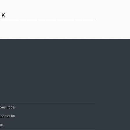
OK
2-es iroda
center.hu
án