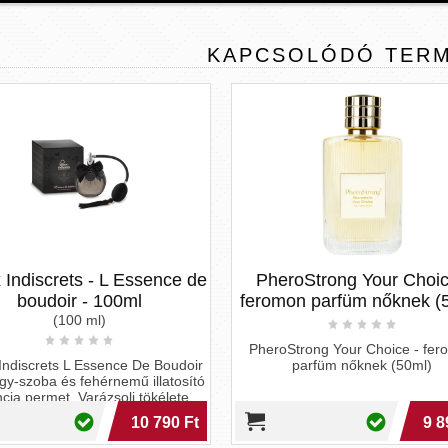
KAPCSOLÓDÓ
TER
 Indiscrets - L Essence de
PheroStrong Your Choic
boudoir - 100ml
feromon parfüm nőknek (
(100 ml)
PheroStrong Your Choice - fe
 Indiscrets L Essence De Boudoir
parfüm nőknek (50ml)
gy-szoba és fehérnemű illatosító
cia permet. Varázsolj tökélete...
10 790 Ft
9 8