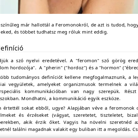
ószínűleg már hallottál a Feromonokról, de azt is tudod, ho
eked, és többet tudhatsz meg róluk mint eddig.
efiníció
djük a szó nyelvi eredetével. A "feromon" szó görög erede
lom hordozója". A "pherin" ("hordoz") és a "hormon" ("ébredé
több tudományos definíciót kellene megfogalmaznunk, a le
iai vegyületek, amelyeket organizmusok termelnek a vil
erspeciális kommunikációban van nagy szerepük. Részt 
aszokban. Mondhatni, a kommunikáció egyik eszköze.
 értettél sokat ebből, ugye? Alapjában véve a feromonok o
elmeket és érzéseket (vágyat, szeretetet, tiszteletet, bi
erekben, akik érzik őket. Vagyis ha növelni szeretnéd az
etnél találni magadnak valakit egy buliban itt a megoldás. Cs