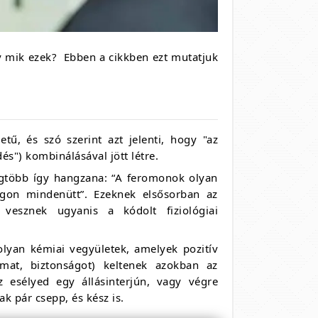
gy mik ezek? Ebben a cikkben ezt mutatjuk
tű, és szó szerint azt jelenti, hogy "az
s") kombinálásával jött létre.
gtöbb így hangzana: “A feromonok olyan
ágon mindenütt”. Ezeknek elsősorban az
vesznek ugyanis a kódolt fiziológiai
lyan kémiai vegyületek, amelyek pozitív
zalmat, biztonságot) keltenek azokban az
 esélyed egy állásinterjún, vagy végre
ak pár csepp, és kész is.