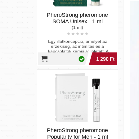
PheroStrong pheromone
Popularity for Men - 1 ml
(1 ml)
A PheroStrong pheromone Popularity
for Men a sikerre vágyó férfiak számára
készült. A PheroStrong pheromone
Popula
1 290 Ft