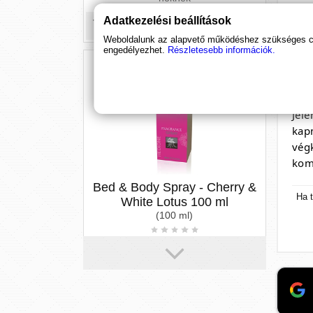
Mi
Bed & Body Spray - Cherry &
Adatkezelési beállítások
White Lotus 100 ml
Weboldalunk az alapvető működéshez szükséges coo
Az 
(100 ml)
engedélyezhet.
Részletesebb információk.
veg
tud
A feromonok vonzerőt nyújtanak, és
serkentik a természetes vágyat. Ezt a
szük
spray-t az ágyra és a testre is fújható,
é...
Jel
6 390 Ft
kap
vég
kom
Ha t
PheroStrong pheromone Glow-
Up for Women - 50 ml
(50 ml)