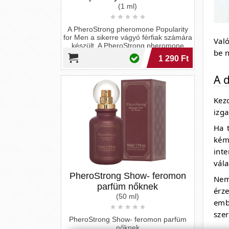
Val
PheroStrong Show- feromon
be n
parfüm nőknek
(50 ml)
A d
PheroStrong Show- feromon parfüm
Kez
nőknek
izga
9 590 Ft
Ha 
kém
int
vál
Nem
érz
emb
szer