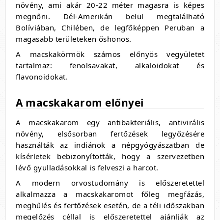
növény, ami akár 20-22 méter magasra is képes
megnőni. Dél-Amerikán belül megtalálható
Bolíviában, Chilében, de legfőképpen Peruban a
magasabb területeken őshonos.
A macskakörmök számos előnyös vegyületet
tartalmaz: fenolsavakat, alkaloidokat és
flavonoidokat.
A macskakarom előnyei
A macskakarom egy antibakteriális, antivirális
növény, elsősorban fertőzések legyőzésére
használták az indiánok a népgyógyászatban de
kísérletek bebizonyították, hogy a szervezetben
lévő gyulladásokkal is felveszi a harcot.
A modern orvostudomány is előszeretettel
alkalmazza a macskakaromot főleg megfázás,
meghűlés és fertőzések esetén, de a téli időszakban
megelőzés céllal is előszeretettel ajánlják az