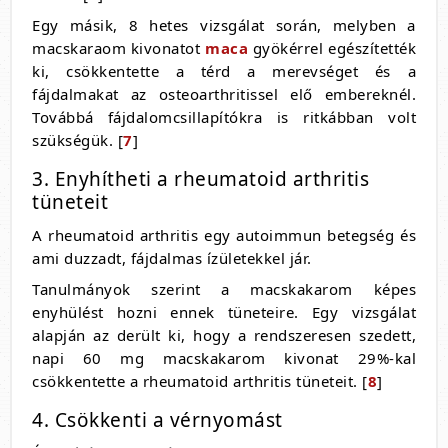
Egy másik, 8 hetes vizsgálat során, melyben a
macskaraom kivonatot
maca
gyökérrel egészítették
ki, csökkentette a térd a merevséget és a
fájdalmakat az osteoarthritissel elő embereknél.
Továbbá fájdalomcsillapítókra is ritkábban volt
szükségük. [
7
]
3. Enyhítheti a rheumatoid arthritis
tüneteit
A rheumatoid arthritis egy autoimmun betegség és
ami duzzadt, fájdalmas ízületekkel jár.
Tanulmányok szerint a macskakarom képes
enyhülést hozni ennek tüneteire. Egy vizsgálat
alapján az derült ki, hogy a rendszeresen szedett,
napi 60 mg macskakarom kivonat 29%-kal
csökkentette a rheumatoid arthritis tüneteit. [
8
]
4. Csökkenti a vérnyomást