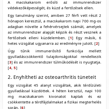
A macskakarom erősíti az immunrendszer
védekezőképességét, és küzd a fertőzések ellen.
Egy tanulmány szerint, amiben 27 férfi vett részt 2
hónapon keresztül, a macskakarom napi 700 mg-os
adagban növelte a fehérvérsejtek számát, amelyek
az immunrendszer alapját képzik és részt vesznek a
fertőzések elleni küzdelemben. [
1
] Egy másik, 6
hetes vizsgálat ugyanarra az eredményre jutott. [
2
]
Úgy tűnik immunerősítő funkciója mellett
gyulladáscsökkentő tulajdonságokkal rendelkezik
[
3
] és az immunrendszer túlműködését is nyugtatja.
[
4
,
5
]
2. Enyhítheti az osteoarthritis tüneteit
Egy vizsgálat 45 alanyt vizsgáltak, akik térdízületi
gyulladással küzdöttek. 4 héten kersztül, napi 100
mg macskakarom kivonatot kaptak és ez
csökkentette a térdfájdalmakat a fizikai megterhelés
során. [
6
]