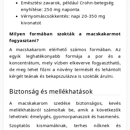
Emésztési zavarok, például Crohn-betegség
enyhítése: 250 mg naponta
Vérnyomáscsökkentés: napi 20-350 mg
kivonatot
Milyen formában szokták a macskakarmot
fogyasztani?
A macskakarom elérhető számos formában. Az
egyik leghatékonyabb formája a por és a
koncentrátum, mely vízben elkeverve fogyasztható,
de meg lehet főzni a növény termését és lehántolt
kérgét teának és bekapszulázva is szokták árulni.
Biztonság és mellékhatások
A macskakarom szedése biztonságos, kevés
mellékhatásról számoltak be, amik a következők
lehetnek: émelygés, gyomorpanaszok és hasmenés.
Szoptatós kismamáknak, terhes nőknek és