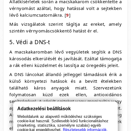
Állatkísérletek során a macskakarom csökkentette a
vérnyomást azáltal, hogy hatással volt a sejtekben
lévő kalciumcsatornákra. [
9
]
Más vizsgálatok szerint tágítja az ereket, amely
szintén vérnyomáscsökkentő hatást ér el.
5. Védi a DNS-t
A macskakaromban lévő vegyületek segítik a DNS
károsodás elkerülését és javítását. Ezáltal támogatja
a rák elleni küzdelmet és lassítja az öregedés jeleit.
A DNS láncokat állandó jelleggel támadások érik a
külső környetezi hatások és a bevitt ételekben
található káros anyagok miatt. Szervezetünk
folymatosan küzd ezek ellen, antioxidános
segítségével. A sérült sejteket vagy megjavítja vagy
apoptózisnak nevezett sejthalállal eltávolítja őket.
Adatkezelési beállítások
Antioxidáns hatásával napi 300 - 700 mg
Weboldalunk az alapvető működéshez szükséges
macskakarom segíti a szervezet a setjeinek
cookie-kat használ. Szélesebb körű funkcionalitáshoz
(marketing, statisztika, személyre szabás) egyéb
ellenállását az oxidatív stresszel szemben.
cookie-kat engedélyezhet.
Részletesebb információk.