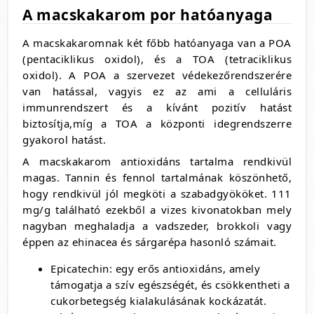
A macskakarom por hatóanyaga
A macskakaromnak két főbb hatóanyaga van a POA
(pentaciklikus oxidol), és a TOA (tetraciklikus
oxidol). A POA a szervezet védekezőrendszerére
van hatással, vagyis ez az ami a celluláris
immunrendszert és a kívánt pozitív hatást
biztosítja,míg a TOA a központi idegrendszerre
gyakorol hatást.
A macskakarom antioxidáns tartalma rendkivül
magas. Tannin és fennol tartalmának köszönhető,
hogy rendkivül jól megköti a szabadgyököket. 111
mg/g található ezekből a vizes kivonatokban mely
nagyban meghaladja a vadszeder, brokkoli vagy
éppen az ehinacea és sárgarépa hasonló számait.
Epicatechin: egy erős antioxidáns, amely
támogatja a szív egészségét, és csökkentheti a
cukorbetegség kialakulásának kockázatát.