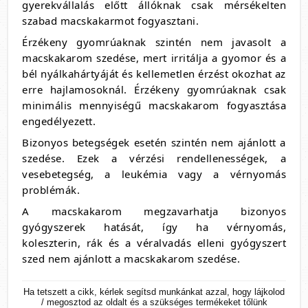
gyerekvállalás előtt állóknak csak mérsékelten
szabad macskakarmot fogyasztani.
Érzékeny gyomrúaknak szintén nem javasolt a
macskakarom szedése, mert irritálja a gyomor és a
bél nyálkahártyáját és kellemetlen érzést okozhat az
erre hajlamosoknál. Érzékeny gyomrúaknak csak
minimális mennyiségű macskakarom fogyasztása
engedélyezett.
Bizonyos betegségek esetén szintén nem ajánlott a
szedése. Ezek a vérzési rendellenességek, a
vesebetegség, a leukémia vagy a vérnyomás
problémák.
A macskakarom megzavarhatja bizonyos
gyógyszerek hatását, így ha vérnyomás,
koleszterin, rák és a véralvadás elleni gyógyszert
szed nem ajánlott a macskakarom szedése.
Ha tetszett a cikk, kérlek segítsd munkánkat azzal, hogy lájkolod
/ megosztod az oldalt és a szükséges termékeket tőlünk