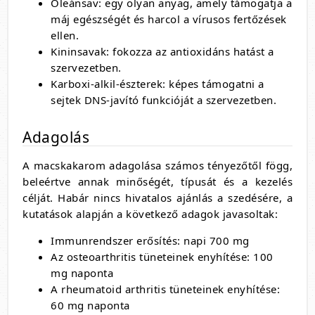
Oleánsav: egy olyan anyag, amely támogatja a
máj egészségét és harcol a vírusos fertőzések
ellen.
Kininsavak: fokozza az antioxidáns hatást a
szervezetben.
Karboxi-alkil-észterek: képes támogatni a
sejtek DNS-javító funkcióját a szervezetben.
Adagolás
A macskakarom adagolása számos tényezőtől fögg,
beleértve annak minőségét, típusát és a kezelés
célját. Habár nincs hivatalos ajánlás a szedésére, a
kutatások alapján a következő adagok javasoltak:
Immunrendszer erősítés: napi 700 mg
Az osteoarthritis tüneteinek enyhítése: 100
mg naponta
A rheumatoid arthritis tüneteinek enyhítése:
60 mg naponta