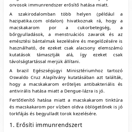
orvosok immunrendszer erősítő hatása miatt.
A szakirodalomban több helyen (például a
hazipatika.com oldalon) hivatkoznak rá, hogy a
macskakarom por a cukorbetegség, a
bőrgyulladások, a menstruációs zavarok és az
emésztési bántalmak kezelésére és megelőzésére is
használható, de ezeket csak alacsony elemszámú
kutatások támasztják alá, így ezeket csak
távolságtartással merjük állítani.
A brazil Egészségügyi Minisztériumhoz tartozó
Oswaldo Cruz Alapítvány kutatásában azt találták,
hogy a macskakarom erőteljes antibakteriális és
antivirális hatása miatt a Dengue-lázra is jó.
Fertőtlenítő hatása miatt a macskakarom tinktúra
és macskakarom por vízben oldva öblögetőnek is jó
torkfájás és begyulladt torok kezelésére.
1. Erősíti immunrendszert