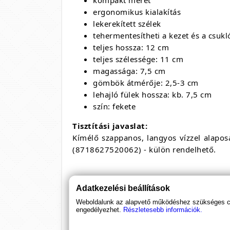
kompakt méret
ergonomikus kialakítás
lekerekített szélek
tehermentesítheti a kezet és a csukl
teljes hossza: 12 cm
teljes szélessége: 11 cm
magassága: 7,5 cm
gömbök átmérője: 2,5-3 cm
lehajló fülek hossza: kb. 7,5 cm
szín: fekete
Tisztítási javaslat:
Kímélő szappanos, langyos vízzel alaposan
(8718627520062) - külön rendelhető.
Adatkezelési beállítások
Weboldalunk az alapvető működéshez szükséges coo
engedélyezhet.
Részletesebb információk.