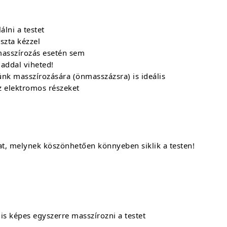
lni a testet
szta kézzel
masszírozás esetén sem
addal viheted!
ünk masszírozására (önmasszázsra) is ideális
z elektromos részeket
jat, melynek köszönhetően könnyeben siklik a testen!
s képes egyszerre masszírozni a testet