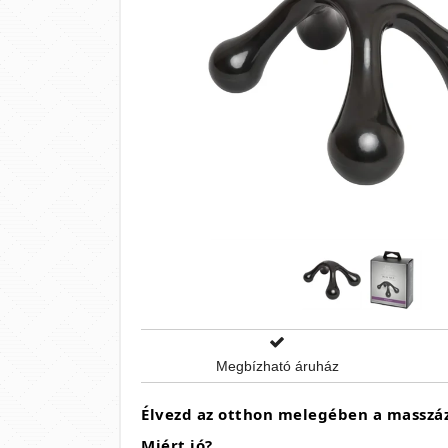
Megbízható áruház
Élvezd az otthon melegében a masszázs
Miért jó?