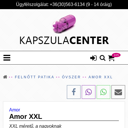
Ügyfélszolgálat: +36(30)563-6134 (9 - 14 óráig)
105
FELNŐTT PATIKA
ÓVSZER
AMOR XXL
Amor
Amor XXL
XXL méretű, a nagyoknak