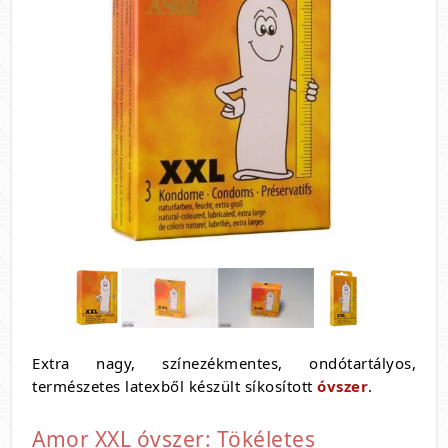
Extra nagy, színezékmentes, ondótartályos,
természetes latexből készült síkosított
óvszer
.
Amor XXL óvszer: Tökéletes