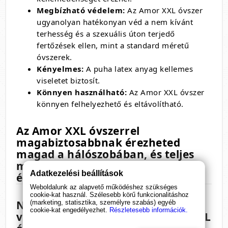
Megbízható védelem:
Az Amor XXL óvszer
ugyanolyan hatékonyan véd a nem kívánt
terhesség és a szexuális úton terjedő
fertőzések ellen,
mint a standard méretű
óvszerek.
Kényelmes:
A puha latex anyag kellemes
viseletet biztosít.
Könnyen használható:
Az Amor XXL óvszer
könnyen felhelyezhető és eltávolítható.
Az Amor XXL óvszerrel
magabiztosabbnak érezheted
magad a hálószobában, és teljes
mértékben élvezheted a szerelmi
Adatkezelési beállítások
élményeket. Próbáld ki még ma!
Weboldalunk az alapvető működéshez szükséges
cookie-kat használ. Szélesebb körű funkcionalitáshoz
Ne hagyd, hogy a méret
(marketing, statisztika, személyre szabás) egyéb
cookie-kat engedélyezhet.
Részletesebb információk.
visszatartson! Válaszd az Amor XXL