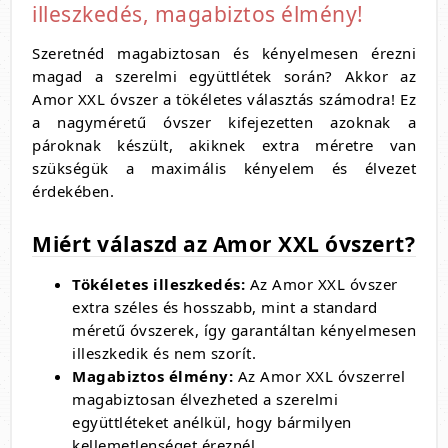
illeszkedés, magabiztos élmény!
Szeretnéd magabiztosan és kényelmesen érezni
magad a szerelmi együttlétek során?
Akkor az
Amor XXL óvszer a tökéletes választás számodra!
Ez
a nagyméretű óvszer kifejezetten azoknak a
pároknak készült,
akiknek extra méretre van
szükségük a maximális kényelem és élvezet
érdekében.
Miért válaszd az Amor XXL óvszert?
Tökéletes illeszkedés:
Az Amor XXL óvszer
extra széles és hosszabb,
mint a standard
méretű óvszerek,
így garantáltan kényelmesen
illeszkedik és nem szorít.
Magabiztos élmény:
Az Amor XXL óvszerrel
magabiztosan élvezheted a szerelmi
együttléteket anélkül,
hogy bármilyen
kellemetlenséget éreznél.