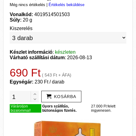
Még nincs értékelés
|
Értékelés beküldése
Vonalkód:
4019514501503
Súly:
20 g
Kiszerelés
Készlet információ
:
készleten
Várható szállítási dátum
: 2026-08-13
690 Ft
( 543 Ft + ÁFA)
Egységár:
230 Ft / darab
KOSÁRBA
Várároljon
Gyors szállítás,
27.000 Ft felett
bizalommal!
biztonságos fizetés.
ingyenesen.