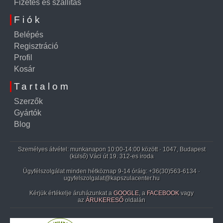
Fizetés és szállítás
Fiók
Belépés
Regisztráció
Profil
Kosár
Tartalom
Szerzők
Gyártók
Blog
Személyes átvétel: munkanapon 10:00-14:00 között · 1047, Budapest
(külső) Váci út 19. 312-es iroda
Ügyfélszolgálat minden hétköznap 9-14 óráig:
+36(30)563-6134
·
ugyfelszolgalat@kapszulacenter.hu
Kérjük értékelje áruházunkat a
GOOGLE
, a
FACEBOOK
vagy
az
ÁRUKERESŐ
oldalán