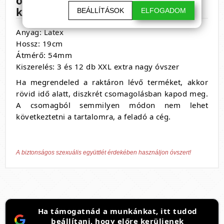
óvszert, és élvezd a szerelmet
korlátok nélkül!
BEÁLLÍTÁSOK
ELFOGADOM
Anyag: Latex
Hossz: 19cm
Átmérő: 54mm
Kiszerelés: 3 és 12 db XXL extra nagy óvszer
Ha megrendeled a raktáron lévő terméket, akkor
rövid idő alatt, diszkrét csomagolásban kapod meg.
A csomagból semmilyen módon nem lehet
következtetni a tartalomra, a feladó a cég.
A biztonságos szexuális együttlét érdekében használjon óvszert!
Ha támogatnád a munkánkat, itt tudod
beállítani, hogy előre kerüljenek