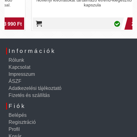
Növényi kivonatokat tartalmazó étrend-kiegészítő kemény
kapszula
2 990 Ft
Információk
Rólunk
Kapcsolat
Impresszum
ÁSZF
Adatkezelési tájékoztató
Fizetés és szállítás
Fiók
Belépés
Regisztráció
Profil
Kosár