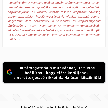
megelőzésére. A megadott hatások egyénenként változhatnak, azokat
nem minden esetben igazolják vizsgálatok, csak tájékoztató jellegűek,
hagyományokon és vásárlói visszajelzéseken alapulnak! Szükség
esetén konzultáljon kezelő orvosával! Az oldalon található étrend-
kiegészítők nem helyettesítik a változatos és kiegyensúlyozott
táplálkozást. A Bende Online Média Kft. valamennyi kommunikációs
felületén tiszteletben tartja a fentiek jogforrásául szolgáló 37/2004. (IV.
26.) ESzCsM rendeletben írtakat, továbbá a gazdasági versenyhivatali
előírásokat.
Ha támogatnád a munkánkat, itt tudod
beállítani, hogy előre kerüljenek
ismeretterjesztő cikkeink. Hálásan köszönjük!
TERMÉK
ÉRTÉKELÉSEK