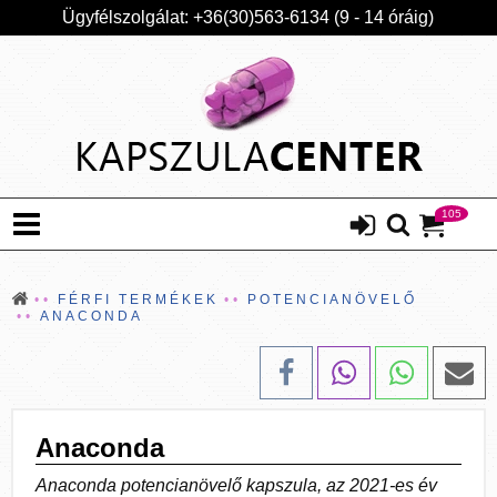
Ügyfélszolgálat: +36(30)563-6134 (9 - 14 óráig)
105
FÉRFI TERMÉKEK
POTENCIANÖVELŐ
ANACONDA
Anaconda
Anaconda potencianövelő kapszula, az 2021-es év