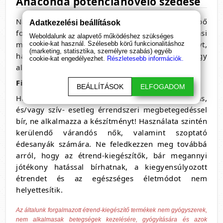
Anaconda potencianövelő szedése
Naponta 1 kapszula, étkezés előtt kb. fél órával, bő
Adatkezelési beállítások
folyadékkal lenyelni. Az ajánlott napi fogyasztási
Weboldalunk az alapvető működéshez szükséges
mennyiséget ne lépje túl! Ne szedje a készítményt,
cookie-kat használ. Szélesebb körű funkcionalitáshoz
(marketing, statisztika, személyre szabás) egyéb
ha az összetevők bármelyikére érzékeny vagy
cookie-kat engedélyezhet.
Részletesebb információk.
allergiás!
Figyelmeztetés:
BEÁLLÍTÁSOK
ELFOGADOM
Ha tudomása van arról, hogy vérnyomása magas,
és/vagy szív- esetleg érrendszeri megbetegedéssel
bír, ne alkalmazza a készítményt! Használata szintén
kerülendő várandós nők, valamint szoptató
édesanyák számára. Ne feledkezzen meg továbbá
arról, hogy az étrend-kiegészítők, bár megannyi
jótékony hatással bírhatnak, a kiegyensúlyozott
étrendet és az egészséges életmódot nem
helyettesítik.
Az általunk forgalmazott étrend-kiegészítő termékek nem gyógyszerek,
nem alkalmasak betegségek kezelésére, gyógyítására és azok