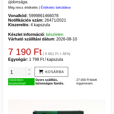
újdonsága.
Még nincs értékelés
|
Értékelés beküldése
Vonalkód:
5999861466078
Notifikációs szám:
26471/2021
Kiszerelés:
4 kapszula
Készlet információ
:
készleten
Várható szállítási dátum
: 2026-08-10
7 190 Ft
( 5 661 Ft + ÁFA)
Egységár:
1 798 Ft / kapszula
KOSÁRBA
Várároljon
Gyors szállítás,
27.000 Ft felett
bizalommal!
biztonságos fizetés.
ingyenesen.