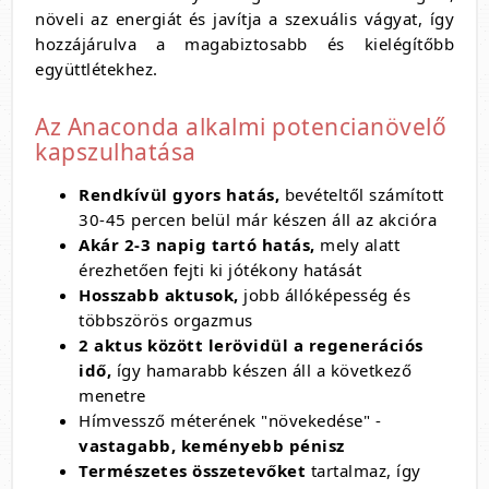
növeli az energiát és javítja a szexuális vágyat, így
hozzájárulva a magabiztosabb és kielégítőbb
együttlétekhez.
Az Anaconda alkalmi potencianövelő
kapszulhatása
Rendkívül gyors hatás,
bevételtől számított
30-45 percen belül már készen áll az akcióra
Akár 2-3 napig tartó hatás,
mely alatt
érezhetően fejti ki jótékony hatását
Hosszabb aktusok,
jobb állóképesség és
többszörös orgazmus
2 aktus között lerövidül a regenerációs
idő,
így hamarabb készen áll a következő
menetre
Hímvessző méterének "növekedése" -
vastagabb, keményebb pénisz
Természetes összetevőket
tartalmaz, így