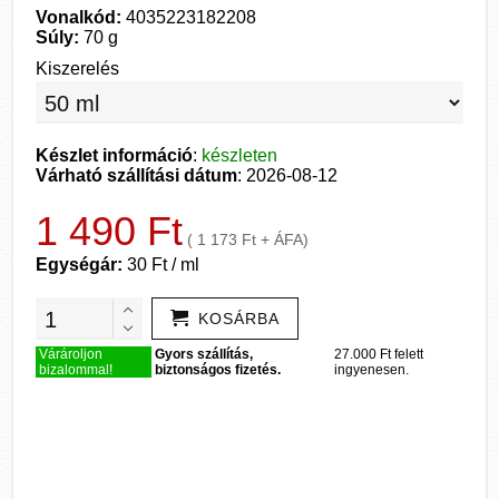
Vonalkód:
4035223182208
Súly:
70 g
Kiszerelés
Készlet információ
:
készleten
Várható szállítási dátum
: 2026-08-12
1 490 Ft
( 1 173 Ft + ÁFA)
Egységár:
30 Ft / ml
KOSÁRBA
Várároljon
Gyors szállítás,
27.000 Ft felett
bizalommal!
biztonságos fizetés.
ingyenesen.