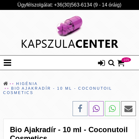
Ügyfélszolgálat: +36(30)563-6134 (9 - 14 óráig)
105
HIGÉNIA
BIO AJAKRADÍR - 10 ML - COCONUTOIL
COSMETICS
Bio Ajakradír - 10 ml - Coconutoil
Cosmetics