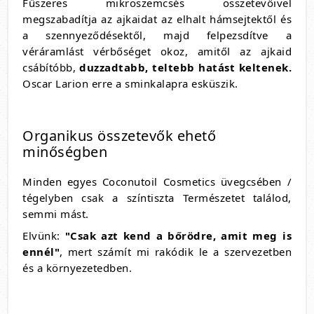
Fűszeres mikroszemcsés összetevőivel
megszabadítja az ajkaidat az elhalt hámsejtektől és
a szennyeződésektől, majd felpezsdítve a
véráramlást vérbőséget okoz, amitől az ajkaid
csábítóbb,
duzzadtabb, teltebb hatást keltenek.
Oscar Larion erre a sminkalapra esküszik.
Organikus összetevők ehető
minőségben
Minden egyes Coconutoil Cosmetics üvegcsében /
tégelyben csak a színtiszta Természetet találod,
semmi mást.
Elvünk:
"Csak azt kend a bőrödre, amit meg is
ennél"
, mert számít mi rakódik le a szervezetben
és a környezetedben.