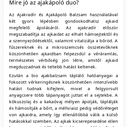
Mire jó az ajakápoló duo?
Az Ajakradír és Ajakápoló Balzsam használatával
két gyors lépésben gondoskodhatsz ajkaid
megfelelő ápolásáról. Az ajakradír először
megszabadítja az ajkaidat az elhalt hámsejtektől és
a szennyeződésektől, valamint vitalizálja a bőröd. A
fűszereknek és a mikroszemcsés összetevőknek
köszönhetően ajkaidban felpezsdül a véráramlás,
természetes vérbőség jön létre, amitől ajkaid
megduzzadnak és teltebb hatást keltenek.
Ezután a bio ajakbalzsam tápláló hatóanyagai a
fokozott vérkeringésnek köszönhetően intenzívebb
hatást tudnak kifejteni, mivel a felgyorsult
anyagcsere több tápanyagot juttat el a sejtekbe. A
kókuszolaj és a kakaóvaj mélyen ápolják, táplálják
és hámosítják a bőrt, a méhviasz pedig védőréteget
von ajkaidra, amely így ellenállóbbá válik a külső
hatásokkal szemben. Az ajkak kicserepesedése ellen