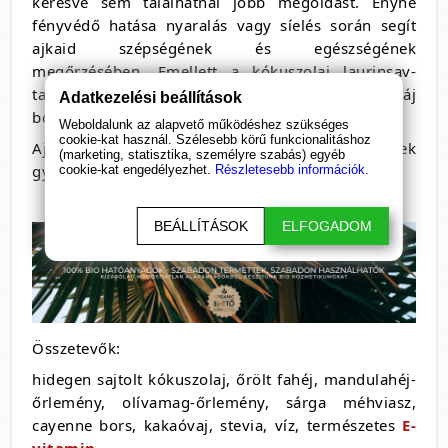
keresve sem találhatnál jobb megoldást. Enyhe
fényvédő hatása nyaralás vagy síelés során segít
ajkaid szépségének és egészségének
megőrzésében. Emellett a kókuszolaj laurinsav-
tartalma révén a felrepedezett vagy herpeszes száj
Adatkezelési beállítások
bőrét segíti a regenerálódásban.
Weboldalunk az alapvető működéshez szükséges
cookie-kat használ. Szélesebb körű funkcionalitáshoz
Ajkaid természetesen és egészségesen lesznek
(marketing, statisztika, személyre szabás) egyéb
gyönyörűek.
cookie-kat engedélyezhet.
Részletesebb információk.
BEÁLLÍTÁSOK
ELFOGADOM
Összetevők:
hidegen sajtolt kókuszolaj, őrölt fahéj, mandulahéj-
őrlemény, olívamag-őrlemény, sárga méhviasz,
cayenne bors, kakaóvaj, stevia, víz, természetes
E-
vitamin