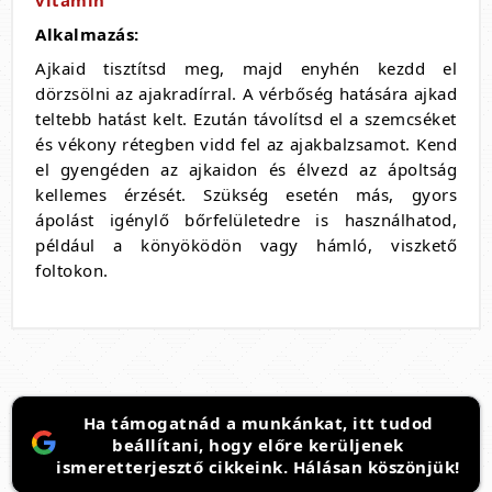
Alkalmazás:
Ajkaid tisztítsd meg, majd enyhén kezdd el
dörzsölni az ajakradírral. A vérbőség hatására ajkad
teltebb hatást kelt. Ezután távolítsd el a szemcséket
és vékony rétegben vidd fel az ajakbalzsamot. Kend
el gyengéden az ajkaidon és élvezd az ápoltság
kellemes érzését. Szükség esetén más, gyors
ápolást igénylő bőrfelületedre is használhatod,
például a könyöködön vagy hámló, viszkető
foltokon.
Ha támogatnád a munkánkat, itt tudod
beállítani, hogy előre kerüljenek
ismeretterjesztő cikkeink. Hálásan köszönjük!