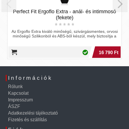
Perfect Fit Ergoflo Extra - anál- és intimmosó
(fekete)
Az Ergoflo Extra kiváló minőségű, szivárgásmentes, orvosi
minőségű Szilikonból és ABS-ből készül, mely biztosítja a
16 790 Ft
Információk
Rólunk
Kapcsolat
Impresszum
ÁSZF
Adatkezelési tájékoztató
Fizetés és szállítás