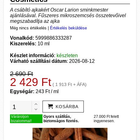
A csábító ajkakért Oscar Larion sminkmester
ajánlásával. Fűszeres mikroszemcsés összetevőivel
megszabadítja az ajka
Még nincs értékelés
|
Értékelés beküldése
Vonalkód:
5999886333287
Kiszerelés:
10 ml
Készlet információ
:
készleten
Várható szállítási dátum
: 2026-08-12
2 690 Ft
2 429 Ft
( 1 913 Ft + ÁFA)
Egységár:
243 Ft / ml
KOSÁRBA
Várároljon
Gyors szállítás,
27.000 Ft felett
bizalommal!
biztonságos fizetés.
ingyenesen.