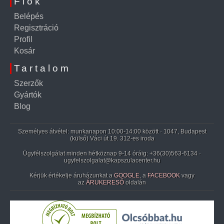
Fiók
Belépés
Regisztráció
Profil
Kosár
Tartalom
Szerzők
Gyártók
Blog
Személyes átvétel: munkanapon 10:00-14:00 között · 1047, Budapest
(külső) Váci út 19. 312-es iroda
Ügyfélszolgálat minden hétköznap 9-14 óráig:
+36(30)563-6134
·
ugyfelszolgalat@kapszulacenter.hu
Kérjük értékelje áruházunkat a
GOOGLE
, a
FACEBOOK
vagy
az
ÁRUKERESŐ
oldalán