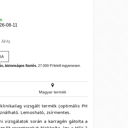
en
026-08-11
+ ÁFA)
BA
ás, biztonságos fizetés.
27.000 Ft felett ingyenesen.
Magyar termék
klinikailag vizsgált termék (optimális PH
asználható. Lemosható, zsírmentes.
i vizsgálatok során a karragén gátolta a
sznált receptorokat blokkolta, így a HSV-2