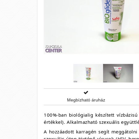
Megbízható áruház
100%-ban biológialig készített vízbázisú
értékkel). Alkalmazható szexuális együttl
A hozzáadott karragén segít meggátolni 
szexuális úton történő vírusok (HIV, herp