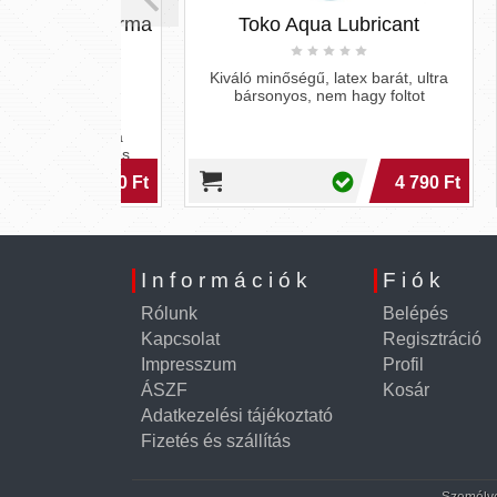
ú műsperma
Toko Aqua Lubricant
JoyDr
50ml)
Kiváló minőségű, latex barát, ultra
bársonyos, nem hagy foltot
ó,extra
 krémes, a
ő állagú és
íkosító, e
7 990 Ft
4 790 Ft
Információk
Fiók
Rólunk
Belépés
Kapcsolat
Regisztráció
Impresszum
Profil
ÁSZF
Kosár
Adatkezelési tájékoztató
Fizetés és szállítás