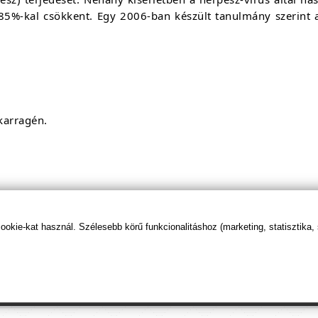
 85%-kal csökkent. Egy 2006-ban készült tanulmány szerint
 karragén.
kie-kat használ. Szélesebb körű funkcionalitáshoz (marketing, statisztika,
t tudod beállítani, hogy előre kerüljenek ismeretterje