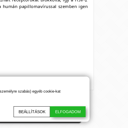
 a humán papillomavírussal szemben igen
 személyre szabás) egyéb cookie-kat
BEÁLLÍTÁSOK
ELFOGADOM
sztő cikkeink. Hálásan köszönjük!