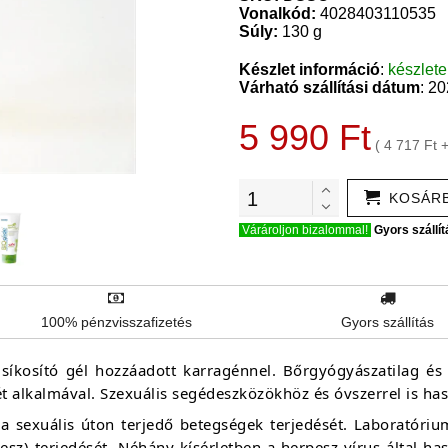
Vonalkód:
4028403110535
Súly:
130 g
Készlet információ
:
készlet
Várható szállítási dátum
: 2
5 990 Ft
( 4 717 Ft 
KOSÁR
Várároljon bizalommal!
Gyors szállít
100% pénzvisszafizetés
Gyors szállítás
 síkosító gél hozzáadott karragénnel. Bőrgyógyászatilag és 
ét alkalmával. Szexuális segédeszközökhöz és óvszerrel is h
a sexuális úton terjedő betegségek terjedését. Laboratórium
esz) terjedését. Néhány kísérletben a herpesz-vírus által ha