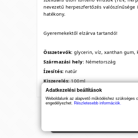
nevezetű herpeszfertőzés valószínűsége
hatékony.
Gyeremekektől elzárva tartandó!
Összetevők
: glycerin, víz, xanthan gum,
Származási hely
: Németország
Ízesítés:
natúr
Kiszerelés
: 100ml
Adatkezelési beállítások
Weboldalunk az alapvető működéshez szükséges coo
engedélyezhet.
Részletesebb információk.
Ha támogatnád a munkánkat, it