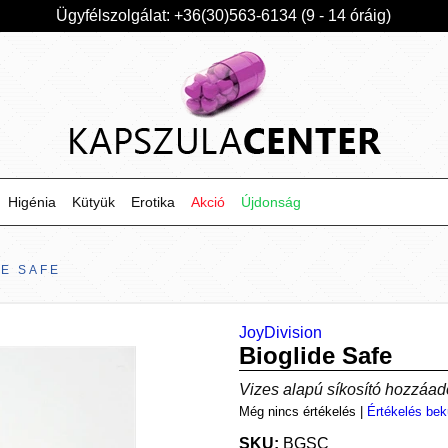
Ügyfélszolgálat: +36(30)563-6134 (9 - 14 óráig)
Higénia
Kütyük
Erotika
Akció
Újdonság
DE SAFE
JoyDivision
Bioglide Safe
Vizes alapú síkosító hozzáado
Még nincs értékelés
|
Értékelés bek
SKU:
BGSC