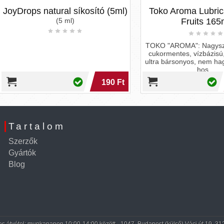
ops natural síkosító (5ml)
Toko Aroma Lubricant Ex
(5 ml)
Fruits 165ml
TOKO "AROMA": Nagyszerű érzé
cukormentes, vízbázisú, latex-b
ultra bársonyos, nem hagy foltot
hos...
190 Ft
4 9
Tartalom
Szerzők
Gyártók
Blog