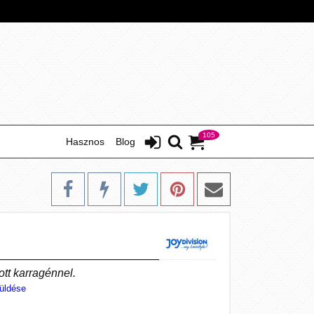
105
Hasznos
Blog
tt karragénnel.
üldése