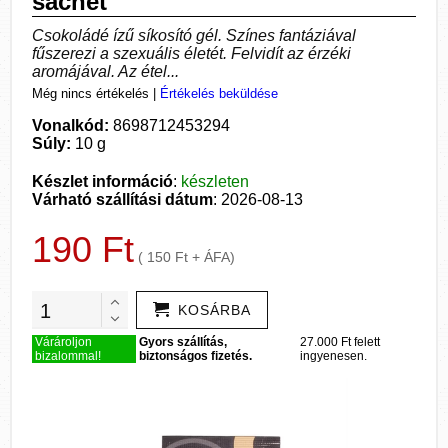
sachet
Csokoládé ízű síkosító gél. Színes fantáziával
fűszerezi a szexuális életét. Felvidít az érzéki
aromájával. Az étel...
Még nincs értékelés
|
Értékelés beküldése
Vonalkód:
8698712453294
Súly:
10 g
Készlet információ
:
készleten
Várható szállítási dátum
: 2026-08-13
190 Ft
( 150 Ft + ÁFA)
KOSÁRBA
Várároljon
Gyors szállítás,
27.000 Ft felett
bizalommal!
biztonságos fizetés.
ingyenesen.