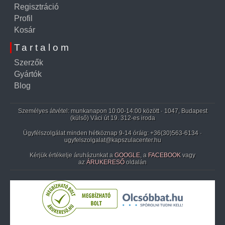
Regisztráció
Profil
Kosár
Tartalom
Szerzők
Gyártók
Blog
Személyes átvétel: munkanapon 10:00-14:00 között · 1047, Budapest
(külső) Váci út 19. 312-es iroda
Ügyfélszolgálat minden hétköznap 9-14 óráig:
+36(30)563-6134
·
ugyfelszolgalat@kapszulacenter.hu
Kérjük értékelje áruházunkat a
GOOGLE
, a
FACEBOOK
vagy
az
ÁRUKERESŐ
oldalán