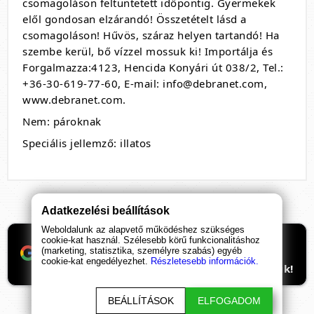
csomagoláson feltüntetett időpontig. Gyermekek
elől gondosan elzárandó! Összetételt lásd a
csomagoláson! Hűvös, száraz helyen tartandó! Ha
szembe kerül, bő vízzel mossuk ki! Importálja és
Forgalmazza:4123, Hencida Konyári út 038/2, Tel.:
+36-30-619-77-60, E-mail: info@debranet.com,
www.debranet.com.
Nem: pároknak
Speciális jellemző: illatos
Adatkezelési beállítások
Weboldalunk az alapvető működéshez szükséges
Ha támogatnád a munkánkat, itt tudod
cookie-kat használ. Szélesebb körű funkcionalitáshoz
(marketing, statisztika, személyre szabás) egyéb
beállítani, hogy előre kerüljenek
cookie-kat engedélyezhet.
Részletesebb információk.
ismeretterjesztő cikkeink. Hálásan köszönjük!
BEÁLLÍTÁSOK
ELFOGADOM