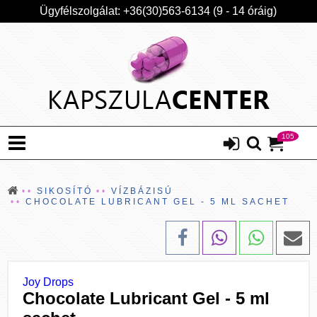
Ügyfélszolgálat: +36(30)563-6134 (9 - 14 óráig)
105
SIKOSÍTÓ
VÍZBÁZISÚ
CHOCOLATE LUBRICANT GEL - 5 ML SACHET
Joy Drops
Chocolate Lubricant Gel - 5 ml