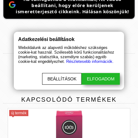
beállítani, hogy előre kerüljenek
ismeretterjesztő cikkeink. Hálásan köszönjük!
Adatkezelési beállítások
Weboldalunk az alapvető működéshez szükséges
TERMÉK
ÉRTÉKELÉSEK
cookie-kat használ. Szélesebb körű funkcionalitáshoz
(marketing, statisztika, személyre szabás) egyéb
cookie-kat engedélyezhet.
Részletesebb információk.
ÉRTÉKELÉS BEKÜLDÉSE
BEÁLLÍTÁSOK
ELFOGADOM
KAPCSOLÓDÓ
TERMÉKEK
új termék