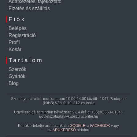
Adatkezelési tájékoztató
Fizetés és szállítás
Fiók
Belépés
Regisztráció
Profil
Kosár
Tartalom
Szerzők
Gyártók
Blog
Személyes átvétel: munkanapon 10:00-14:00 között · 1047, Budapest
(külső) Váci út 19. 312-es iroda
Ügyfélszolgálat minden hétköznap 9-14 óráig:
+36(30)563-6134
·
ugyfelszolgalat@kapszulacenter.hu
Kérjük értékelje áruházunkat a
GOOGLE
, a
FACEBOOK
vagy
az
ÁRUKERESŐ
oldalán