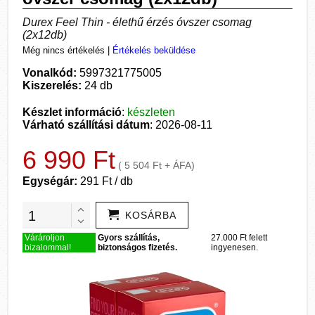
Durex Feel Thin - élethű érzés óvszer csomag
(2x12db)
Még nincs értékelés
|
Értékelés beküldése
Vonalkód:
5997321775005
Kiszerelés:
24 db
Készlet információ
:
készleten
Várható szállítási dátum
: 2026-08-11
6 990 Ft
( 5 504 Ft + ÁFA)
Egységár:
291 Ft / db
KOSÁRBA
Várároljon
Gyors szállítás,
27.000 Ft felett
bizalommal!
biztonságos fizetés.
ingyenesen.