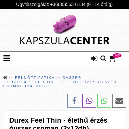
Ügyfélszolgálat: +36(30)563-6134 (9 - 14 óráig)
105
FELNŐTT PATIKA
ÓVSZER
DUREX FEEL THIN - ÉLETHŰ ÉRZÉS ÓVSZER
CSOMAG (2X12DB)
Durex Feel Thin - élethű érzés
óvszer csomag (2x12db)