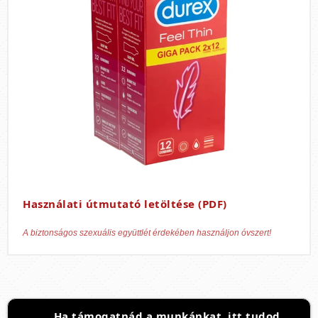
Használati útmutató letöltése (PDF)
A biztonságos szexuális együttlét érdekében használjon óvszert!
Ha támogatnád a munkánkat, itt tudod