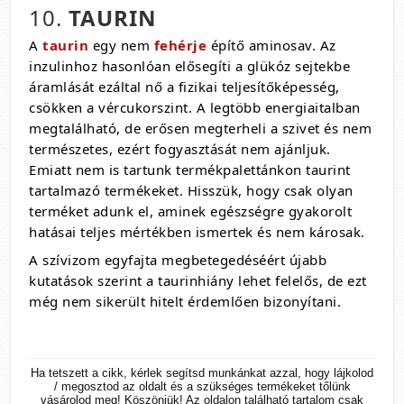
10.
TAURIN
A
taurin
egy nem
fehérje
építő aminosav. Az
inzulinhoz hasonlóan elősegíti a glükóz sejtekbe
áramlását ezáltal nő a fizikai teljesítőképesség,
csökken a vércukorszint. A legtöbb energiaitalban
megtalálható, de erősen megterheli a szivet és nem
természetes, ezért fogyasztását nem ajánljuk.
Emiatt nem is tartunk termékpalettánkon taurint
tartalmazó termékeket. Hisszük, hogy csak olyan
terméket adunk el, aminek egészségre gyakorolt
hatásai teljes mértékben ismertek és nem károsak.
A szívizom egyfajta megbetegedéséért újabb
kutatások szerint a taurinhiány lehet felelős, de ezt
még nem sikerült hitelt érdemlően bizonyítani.
Ha tetszett a cikk, kérlek segítsd munkánkat azzal, hogy lájkolod
/ megosztod az oldalt és a szükséges termékeket tőlünk
vásárolod meg! Köszönjük! Az oldalon található tartalom csak