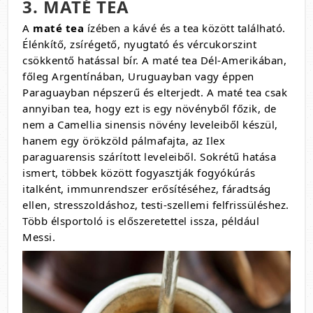
3. MATÉ TEA
A
maté tea
ízében a kávé és a tea között található.
Élénkítő, zsírégető, nyugtató és vércukorszint
csökkentő hatással bír. A maté tea Dél-Amerikában,
főleg Argentínában, Uruguayban vagy éppen
Paraguayban népszerű és elterjedt. A maté tea csak
annyiban tea, hogy ezt is egy növényből főzik, de
nem a Camellia sinensis növény leveleiből készül,
hanem egy örökzöld pálmafajta, az Ilex
paraguarensis szárított leveleiből. Sokrétű hatása
ismert, többek között fogyasztják fogyókúrás
italként, immunrendszer erősítéséhez, fáradtság
ellen, stresszoldáshoz, testi-szellemi felfrissüléshez.
Több élsportoló is előszeretettel issza, például
Messi.