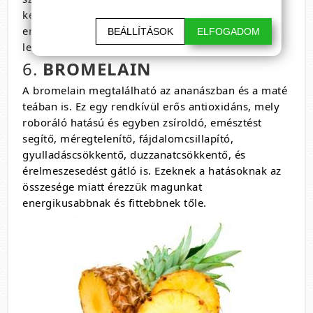
kevésbé vagyunk idegesek akkor a sejtek
energiaraktárai is később merülnek le, kevésbé
BEÁLLÍTÁSOK
ELFOGADOM
leszünk fáradtak.
6.
BROMELAIN
A bromelain megtalálható az ananászban és a maté
teában is. Ez egy rendkívül erős antioxidáns, mely
roboráló hatású és egyben zsíroldó, emésztést
segítő, méregtelenítő, fájdalomcsillapító,
gyulladáscsökkentő, duzzanatcsökkentő, és
érelmeszesedést gátló is. Ezeknek a hatásoknak az
összesége miatt érezzük magunkat
energikusabbnak és fittebbnek tőle.