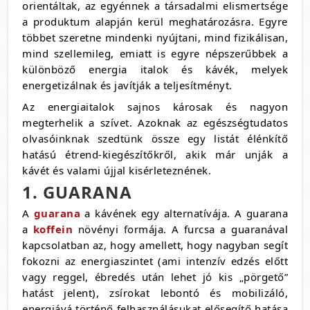
orientáltak, az egyénnek a társadalmi elismertsége
a produktum alapján kerül meghatározásra. Egyre
többet szeretne mindenki nyújtani, mind fizikálisan,
mind szellemileg, emiatt is egyre népszerűbbek a
különböző energia italok és kávék, melyek
energetizálnak és javítják a teljesítményt.
Az energiaitalok sajnos károsak és nagyon
megterhelik a szívet. Azoknak az egészségtudatos
olvasóinknak szedtünk össze egy listát élénkítő
hatású étrend-kiegészítőkről, akik már unják a
kávét és valami újjal kisérleteznének.
1. GUARANA
A
guarana
a kávének egy alternatívája. A guarana
a
koffein
növényi formája. A furcsa a guaranával
kapcsolatban az, hogy amellett, hogy nagyban segít
fokozni az energiaszintet (ami intenzív edzés előtt
vagy reggel, ébredés után lehet jó kis „pörgető”
hatást jelent), zsírokat lebontó és mobilizáló,
energiává történő felhasználásukat elősegítő hatása