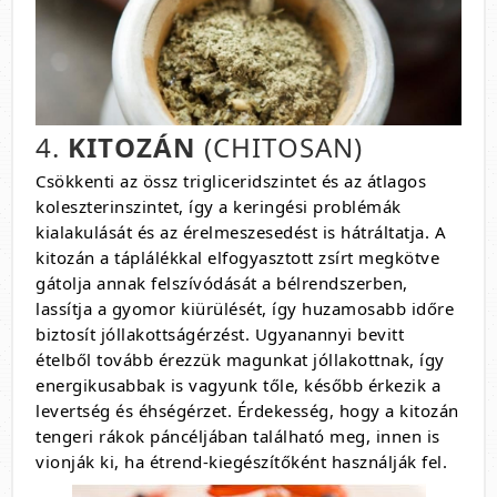
4.
KITOZÁN
(CHITOSAN)
Csökkenti az össz trigliceridszintet és az átlagos
koleszterinszintet, így a keringési problémák
kialakulását és az érelmeszesedést is hátráltatja. A
kitozán a táplálékkal elfogyasztott zsírt megkötve
gátolja annak felszívódását a bélrendszerben,
lassítja a gyomor kiürülését, így huzamosabb időre
biztosít jóllakottságérzést. Ugyanannyi bevitt
ételből tovább érezzük magunkat jóllakottnak, így
energikusabbak is vagyunk tőle, később érkezik a
levertség és éhségérzet. Érdekesség, hogy a kitozán
tengeri rákok páncéljában található meg, innen is
vionják ki, ha étrend-kiegészítőként használják fel.