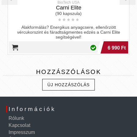
BioTech USA
Carni Elite
(90 kapszula)
Alakformálás? Energikus anyagcsere, ellenőrzött
vércukorszint és fáradtságmentes edzés a Carni Elite
segítségével!
6 990 Ft
HOZZÁSZÓLÁSOK
ÚJ HOZZÁSZÓLÁS
Információk
Rólunk
Kapcsolat
Impresszum