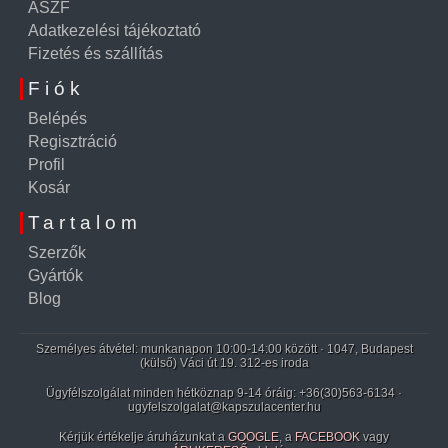
ÁSZF
Adatkezelési tájékoztató
Fizetés és szállítás
Fiók
Belépés
Regisztráció
Profil
Kosár
Tartalom
Szerzők
Gyártók
Blog
Személyes átvétel: munkanapon 10:00-14:00 között · 1047, Budapest
(külső) Váci út 19. 312-es iroda
Ügyfélszolgálat minden hétköznap 9-14 óráig:
+36(30)563-6134
·
ugyfelszolgalat@kapszulacenter.hu
Kérjük értékelje áruházunkat a
GOOGLE
, a
FACEBOOK
vagy