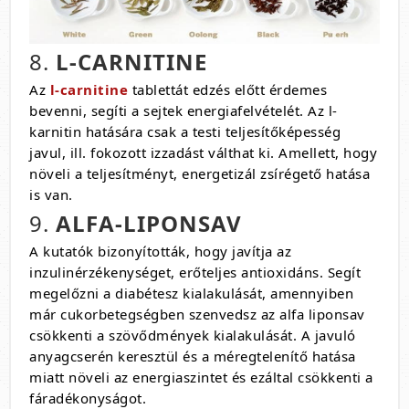
8.
L-CARNITINE
Az
l-carnitine
tablettát edzés előtt érdemes
bevenni, segíti a sejtek energiafelvételét. Az l-
karnitin hatására csak a testi teljesítőképesség
javul, ill. fokozott izzadást válthat ki. Amellett, hogy
növeli a teljesítményt, energetizál zsírégető hatása
is van.
9.
ALFA-LIPONSAV
A kutatók bizonyították, hogy javítja az
inzulinérzékenységet, erőteljes antioxidáns. Segít
megelőzni a diabétesz kialakulását, amennyiben
már cukorbetegségben szenvedsz az alfa liponsav
csökkenti a szövődmények kialakulását. A javuló
anyagcserén keresztül és a méregtelenítő hatása
miatt növeli az energiaszintet és ezáltal csökkenti a
fáradékonyságot.