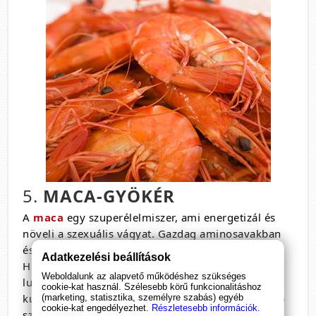
5.
MACA-GYÖKÉR
A
maca
egy szuperélelmiszer, ami energetizál és
növeli a szexuális vágyat. Gazdag aminosavakban
és szinte minden fontos tápanyagot tartalmaz.
Adatkezelési beállítások
Hasonlóan szuperélelmiszer a kakaó, quinoa,
Weboldalunk az alapvető működéshez szükséges
lucuma, chia mag amik szintén az azték és inka
cookie-kat használ. Szélesebb körű funkcionalitáshoz
kultúrából származnak. Oldja a fáradtságot kiváltó
(marketing, statisztika, személyre szabás) egyéb
cookie-kat engedélyezhet.
Részletesebb információk.
szorongást és depressziót. Értelemszerűen ha