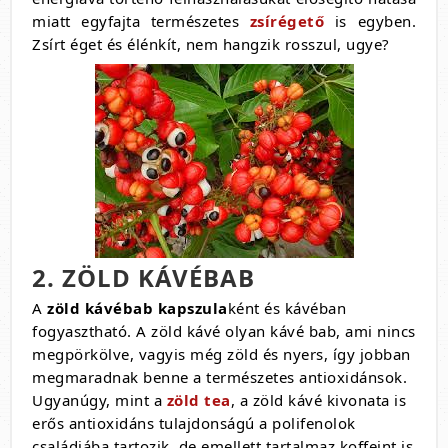
miatt egyfajta természetes
zsírégető
is egyben.
Zsírt éget és élénkít, nem hangzik rosszul, ugye?
2. ZÖLD KÁVÉBAB
A
zöld kávébab kapszula
ként és kávéban
fogyasztható. A zöld kávé olyan kávé bab, ami nincs
megpörkölve, vagyis még zöld és nyers, így jobban
megmaradnak benne a természetes antioxidánsok.
Ugyanúgy, mint a
zöld tea
, a zöld kávé kivonata is
erős antioxidáns tulajdonságú a polifenolok
családjába tartozik, de emellett tartalmaz koffeint is