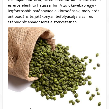
és erős élénkítő hatással bír. A zöldkávébab egyik
legfontosabb hatóanyaga a klorogénsav, mely erős
antioxidáns és jótékonyan befolyásolja a zsír és
szénhidrát anyagcserét a szervezetben.