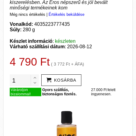
kiszerelésben. Az Eros népszerű és jól bevált
minőségi termékeinek kom
Még nincs értékelés
|
Értékelés beküldése
Vonalkód:
4035223777435
Súly:
280 g
Készlet információ
:
készleten
Várható szállítási dátum
: 2026-08-12
4 790 Ft
( 3 772 Ft + ÁFA)
KOSÁRBA
Várároljon
Gyors szállítás,
27.000 Ft felett
bizalommal!
biztonságos fizetés.
ingyenesen.