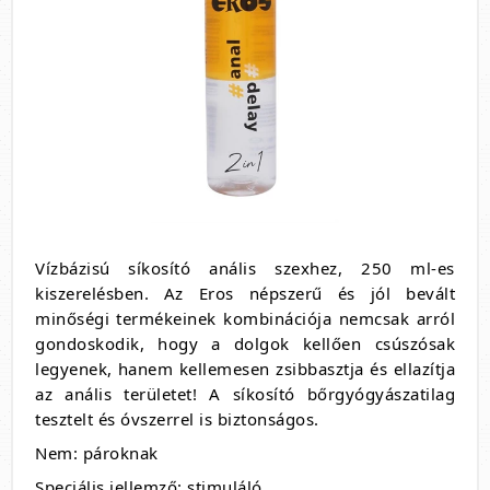
Vízbázisú síkosító anális szexhez, 250 ml-es
kiszerelésben.
Az Eros népszerű és jól bevált
minőségi termékeinek kombinációja nemcsak arról
gondoskodik, hogy a dolgok kellően csúszósak
legyenek, hanem kellemesen zsibbasztja és ellazítja
az anális területet! A síkosító bőrgyógyászatilag
tesztelt és óvszerrel is biztonságos.
Nem: pároknak
Speciális jellemző: stimuláló