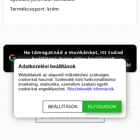
Termékcsoport: krém
Ha támogatnád a munkánkat, itt tudod
beállítani, hogy előre kerüljenek
ismeretterjesztő cikkeink. Hálásan köszönjük!
Adatkezelési beállítások
Weboldalunk az alapvető működéshez szükséges
cookie-kat használ. Szélesebb körű funkcionalitáshoz
(marketing, statisztika, személyre szabás) egyéb
cookie-kat engedélyezhet.
Részletesebb információk.
TERMÉK
ÉRTÉKELÉSEK
BEÁLLÍTÁSOK
ELFOGADOM
ÉRTÉKELÉS BEKÜLDÉSE