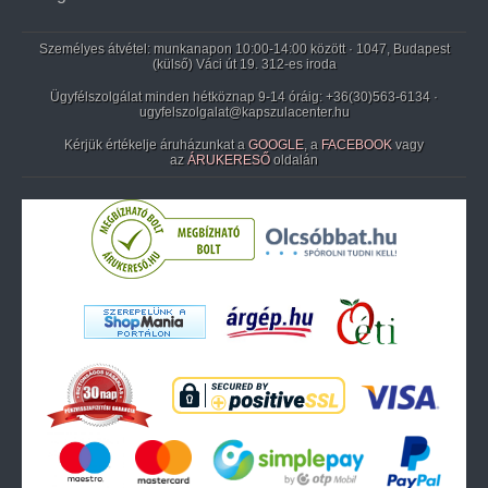
Személyes átvétel: munkanapon 10:00-14:00 között · 1047, Budapest
(külső) Váci út 19. 312-es iroda
Ügyfélszolgálat minden hétköznap 9-14 óráig:
+36(30)563-6134
·
ugyfelszolgalat@kapszulacenter.hu
Kérjük értékelje áruházunkat a
GOOGLE
, a
FACEBOOK
vagy
az
ÁRUKERESŐ
oldalán