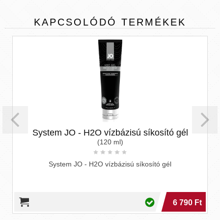
KAPCSOLÓDÓ
TERMÉKEK
System JO - H2O vízbázisú síkosító gél
(120 ml)
System JO - H2O vízbázisú síkosító gél
6 790 Ft