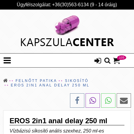
Ügyfélszolgálat: +36(30)563-6134 (9 - 14 óráig)
105
FELNŐTT PATIKA
SIKOSÍTÓ
EROS 2IN1 ANAL DELAY 250 ML
EROS 2in1 anal delay 250 ml
Vízbázisú síkosító anális szexhez, 250 ml-es