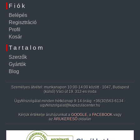
Fiók
Belépés
Regisztráció
Profil
Kosár
Tartalom
Szerzők
Gyártók
Blog
Személyes átvétel: munkanapon 10:00-14:00 között · 1047, Budapest
(külső) Váci út 19. 312-es iroda
Ügyfélszolgálat minden hétköznap 9-14 óráig:
+36(30)563-6134
·
ugyfelszolgalat@kapszulacenter.hu
Kérjük értékelje áruházunkat a
GOOGLE
, a
FACEBOOK
vagy
az
ÁRUKERESŐ
oldalán