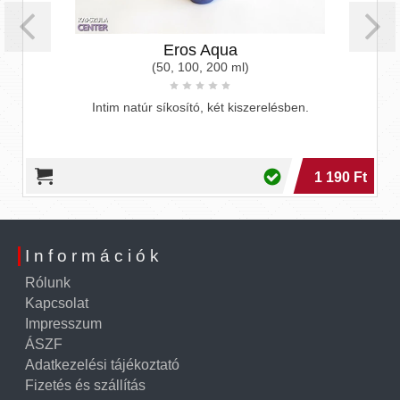
Eros Aqua
(50, 100, 200 ml)
Intim natúr síkosító, két kiszerelésben.
1 190 Ft
Információk
Rólunk
Kapcsolat
Impresszum
ÁSZF
Adatkezelési tájékoztató
Fizetés és szállítás