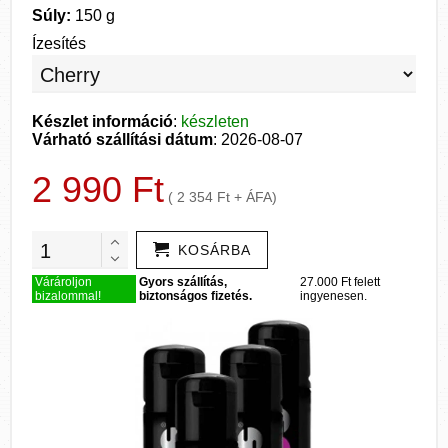
Súly:
150 g
Ízesítés
Készlet információ
:
készleten
Várható szállítási dátum
: 2026-08-07
2 990 Ft
( 2 354 Ft + ÁFA)
KOSÁRBA
Várároljon
Gyors szállítás,
27.000 Ft felett
bizalommal!
biztonságos fizetés.
ingyenesen.