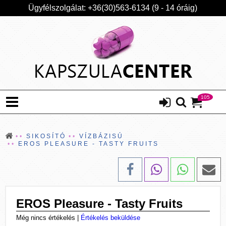
Ügyfélszolgálat: +36(30)563-6134 (9 - 14 óráig)
105
SIKOSÍTÓ
VÍZBÁZISÚ
EROS PLEASURE - TASTY FRUITS
EROS Pleasure - Tasty Fruits
Még nincs értékelés
|
Értékelés beküldése