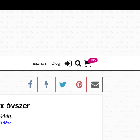
105
Hasznos
Blog
ex óvszer
144db)
üldése