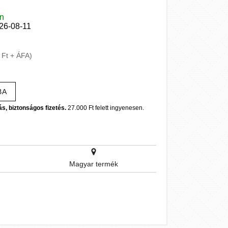
en
026-08-11
 Ft + ÁFA)
BA
ás, biztonságos fizetés.
27.000 Ft felett ingyenesen.
Magyar termék