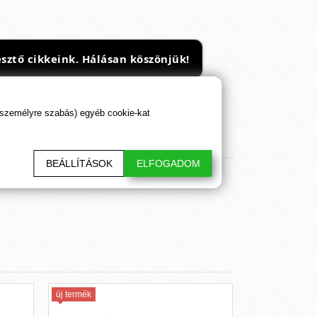
sztő cikkeink. Hálásan köszönjük!
 személyre szabás) egyéb cookie-kat
BEÁLLÍTÁSOK
ELFOGADOM
új termék