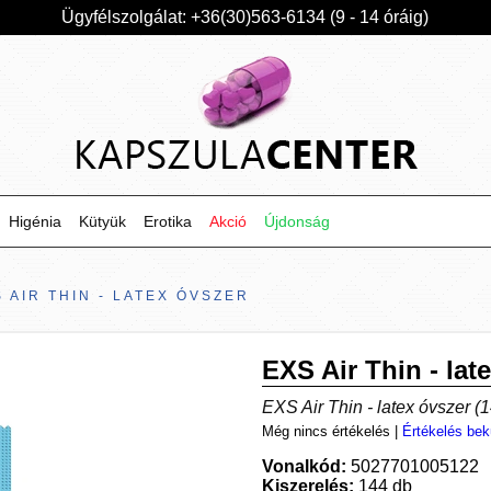
Ügyfélszolgálat: +36(30)563-6134 (9 - 14 óráig)
Higénia
Kütyük
Erotika
Akció
Újdonság
 AIR THIN - LATEX ÓVSZER
EXS Air Thin - lat
EXS Air Thin - latex óvszer (
Még nincs értékelés
|
Értékelés bek
Vonalkód:
5027701005122
Kiszerelés:
144 db