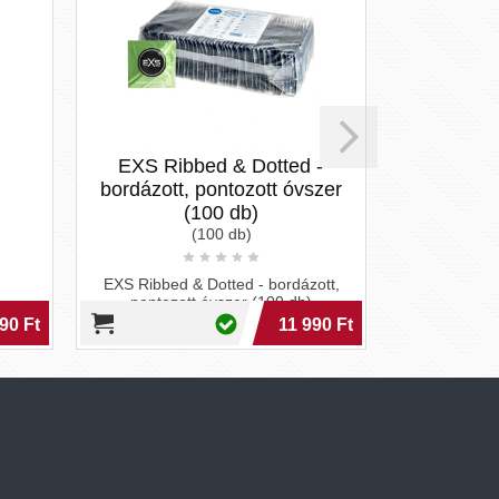
EXS Ribbed & Dotted -
Sagami Or
bordázott, pontozott óvszer
(100 db)
(100 db)
Sagami Ori
EXS Ribbed & Dotted - bordázott,
pontozott óvszer (100 db)
90 Ft
11 990 Ft