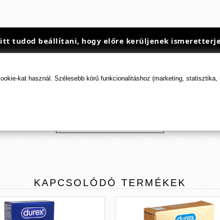
t tudod beállítani, hogy előre kerüljenek ismeretterje
kie-kat használ. Szélesebb körű funkcionalitáshoz (marketing, statisztika,
TERMÉK
ÉRTÉKELÉSEK
ÉRTÉKELÉS BEKÜLDÉSE
KAPCSOLÓDÓ
TERMÉKEK