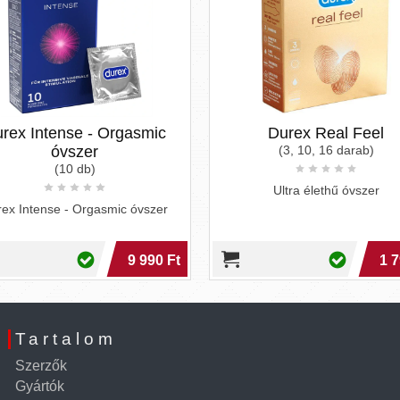
rex Intense - Orgasmic
Durex Real Feel
óvszer
(3, 10, 16 darab)
(10 db)
Ultra élethű óvszer
ex Intense - Orgasmic óvszer
9 990 Ft
1 7
Tartalom
Szerzők
Gyártók