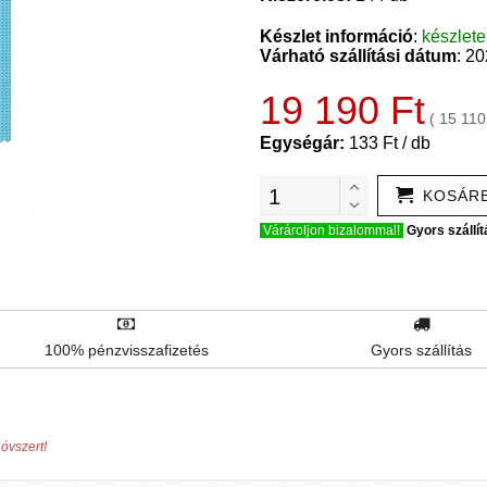
Készlet információ
:
készlet
Várható szállítási dátum
: 2
19 190 Ft
( 15 110
Egységár:
133 Ft / db
KOSÁR
Várároljon bizalommal!
Gyors szállít
100% pénzvisszafizetés
Gyors szállítás
óvszert!