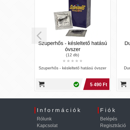
doms 57 mm
Szuperhős - késleltető hatású
Du
s)
óvszer
(12 db)
classic, 2 db
 és 2 db eper
Szuperhős - késleltető hatású óvszer
Dur
rt.
4 690 Ft
5 490 Ft
Információk
Fiók
Rólunk
Belépés
Kapcsolat
Regisztráció